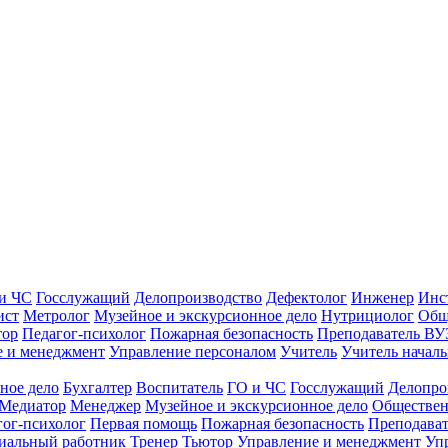
и ЧС
Госслужащий
Делопроизводство
Дефектолог
Инженер
Инс
ист
Метролог
Музейное и экскурсионное дело
Нутрициолог
Общ
тор
Педагог-психолог
Пожарная безопасность
Преподаватель ВУ
е и менеджмент
Управление персоналом
Учитель
Учитель началь
ное дело
Бухгалтер
Воспитатель
ГО и ЧС
Госслужащий
Делопро
Медиатор
Менеджер
Музейное и экскурсионное дело
Обществен
гог-психолог
Первая помощь
Пожарная безопасность
Преподава
иальный работник
Тренер
Тьютор
Управление и менеджмент
Уп