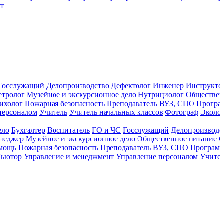
т
Госслужащий
Делопроизводство
Дефектолог
Инженер
Инструкт
тролог
Музейное и экскурсионное дело
Нутрициолог
Обществе
ихолог
Пожарная безопасность
Преподаватель ВУЗ, СПО
Прогр
персоналом
Учитель
Учитель начальных классов
Фотограф
Экол
ело
Бухгалтер
Воспитатель
ГО и ЧС
Госслужащий
Делопроизвод
неджер
Музейное и экскурсионное дело
Общественное питание
омощь
Пожарная безопасность
Преподаватель ВУЗ, СПО
Програм
Тьютор
Управление и менеджмент
Управление персоналом
Учите