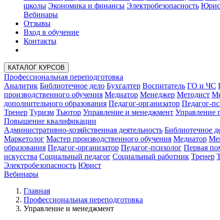
школы
Экономика и финансы
Электробезопасность
Юрис
Вебинары
Отзывы
Вход в обучение
Контакты
КАТАЛОГ КУРСОВ
Профессиональная переподготовка
Аналитик
Библиотечное дело
Бухгалтер
Воспитатель
ГО и ЧС
производственного обучения
Медиатор
Менеджер
Методист
Ме
дополнительного образования
Педагог-организатор
Педагог-пс
Тренер
Туризм
Тьютор
Управление и менеджмент
Управление 
Повышение квалификации
Административно-хозяйственная деятельность
Библиотечное д
Маркетолог
Мастер производственного обучения
Медиатор
Ме
образования
Педагог-организатор
Педагог-психолог
Первая п
искусства
Социальный педагог
Социальный работник
Тренер
Электробезопасность
Юрист
Вебинары
Главная
Профессиональная переподготовка
Управление и менеджмент