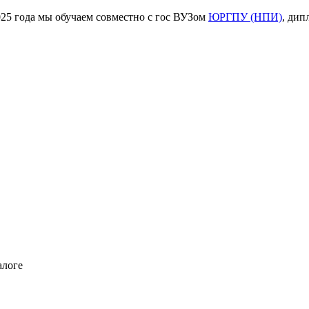
ода мы обучаем совместно с гос ВУЗом
ЮРГПУ (НПИ)
, дип
алоге