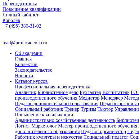
Переподготовка
Повышение квалификации
Личный кабинет
Королёв
+7 (495) 380-31-02
mail@profacademia.ru
Об академии
Главная
Коллектив
Законодательство
Новости
Каталог курсов
Профессиональная переподготовка
Аналитик
Библиотечное дело
Бухгалтер
Воспитатель
ГО 
производственного обучения
Медиатор
Менеджер
Метод
Педагог дополнительного образования
Педагог-организа
Социальный работник
Тренер
Туризм
Тьютор
Управлени
Повышение квалификации
Административно-хозяйственная деятельность
Библиотеч
Логист
Маркетолог
Мастер производственного обучения
дополнительного образования
Педагог-организатор
Педа
Работник культуры и искусства
Социальный педагог
Соц