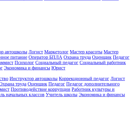
ор автошколы
Логист
Маркетолог
Мастер красоты
Мастер
нное питание
Оператор БПЛА
Охрана труда
Оценщик
Педагог
аммист
Психолог
Социальный педагог
Социальный работник
ог
Экономика и финансы
Юрист
ство
Инструктор автошколы
Коррекционный педагог
Логист
Охрана труда
Оценщик
Педагог
Педагог дополнительного
мист
Противодействие коррупции
Работник культуры и
ль начальных классов
Учитель школы
Экономика и финансы