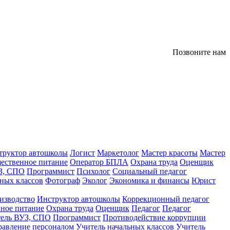
Позвоните нам
труктор автошколы
Логист
Маркетолог
Мастер красоты
Мастер
ественное питание
Оператор БПЛА
Охрана труда
Оценщик
З, СПО
Программист
Психолог
Социальный педагог
ных классов
Фотограф
Эколог
Экономика и финансы
Юрист
изводство
Инструктор автошколы
Коррекционный педагог
ное питание
Охрана труда
Оценщик
Педагог
Педагог
тель ВУЗ, СПО
Программист
Противодействие коррупции
равление персоналом
Учитель начальных классов
Учитель