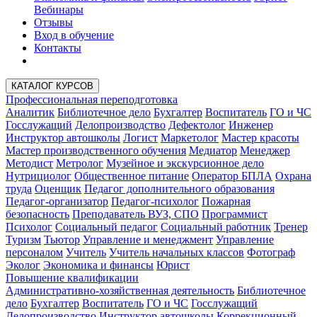
Вебинары
Отзывы
Вход в обучение
Контакты
КАТАЛОГ КУРСОВ
Профессиональная переподготовка
Аналитик
Библиотечное дело
Бухгалтер
Воспитатель
ГО и ЧС
Госслужащий
Делопроизводство
Дефектолог
Инженер
Инструктор автошколы
Логист
Маркетолог
Мастер красоты
Мастер производственного обучения
Медиатор
Менеджер
Методист
Метролог
Музейное и экскурсионное дело
Нутрициолог
Общественное питание
Оператор БПЛА
Охрана
труда
Оценщик
Педагог дополнительного образования
Педагог-организатор
Педагог-психолог
Пожарная
безопасность
Преподаватель ВУЗ, СПО
Программист
Психолог
Социальный педагог
Социальный работник
Тренер
Туризм
Тьютор
Управление и менеджмент
Управление
персоналом
Учитель
Учитель начальных классов
Фотограф
Эколог
Экономика и финансы
Юрист
Повышение квалификации
Административно-хозяйственная деятельность
Библиотечное
дело
Бухгалтер
Воспитатель
ГО и ЧС
Госслужащий
Делопроизводство
Инструктор автошколы
Коррекционный