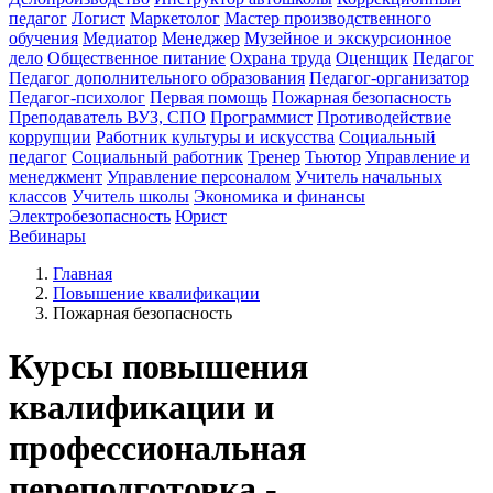
педагог
Логист
Маркетолог
Мастер производственного
обучения
Медиатор
Менеджер
Музейное и экскурсионное
дело
Общественное питание
Охрана труда
Оценщик
Педагог
Педагог дополнительного образования
Педагог-организатор
Педагог-психолог
Первая помощь
Пожарная безопасность
Преподаватель ВУЗ, СПО
Программист
Противодействие
коррупции
Работник культуры и искусства
Социальный
педагог
Социальный работник
Тренер
Тьютор
Управление и
менеджмент
Управление персоналом
Учитель начальных
классов
Учитель школы
Экономика и финансы
Электробезопасность
Юрист
Вебинары
Главная
Повышение квалификации
Пожарная безопасность
Курсы повышения
квалификации и
профессиональная
переподготовка -