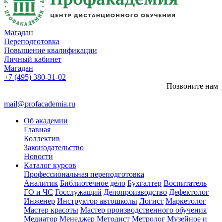
Магадан
Переподготовка
Повышение квалификации
Личный кабинет
Магадан
+7 (495) 380-31-02
Позвоните нам
mail@profacademia.ru
Об академии
Главная
Коллектив
Законодательство
Новости
Каталог курсов
Профессиональная переподготовка
Аналитик
Библиотечное дело
Бухгалтер
Воспитатель
ГО и ЧС
Госслужащий
Делопроизводство
Дефектолог
Инженер
Инструктор автошколы
Логист
Маркетолог
Мастер красоты
Мастер производственного обучения
Медиатор
Менеджер
Методист
Метролог
Музейное и