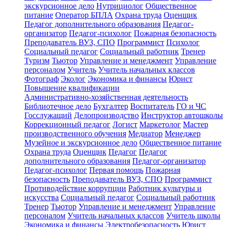
экскурсионное дело
Нутрициолог
Общественное
питание
Оператор БПЛА
Охрана труда
Оценщик
Педагог дополнительного образования
Педагог-
организатор
Педагог-психолог
Пожарная безопасность
Преподаватель ВУЗ, СПО
Программист
Психолог
Социальный педагог
Социальный работник
Тренер
Туризм
Тьютор
Управление и менеджмент
Управление
персоналом
Учитель
Учитель начальных классов
Фотограф
Эколог
Экономика и финансы
Юрист
Повышение квалификации
Административно-хозяйственная деятельность
Библиотечное дело
Бухгалтер
Воспитатель
ГО и ЧС
Госслужащий
Делопроизводство
Инструктор автошколы
Коррекционный педагог
Логист
Маркетолог
Мастер
производственного обучения
Медиатор
Менеджер
Музейное и экскурсионное дело
Общественное питание
Охрана труда
Оценщик
Педагог
Педагог
дополнительного образования
Педагог-организатор
Педагог-психолог
Первая помощь
Пожарная
безопасность
Преподаватель ВУЗ, СПО
Программист
Противодействие коррупции
Работник культуры и
искусства
Социальный педагог
Социальный работник
Тренер
Тьютор
Управление и менеджмент
Управление
персоналом
Учитель начальных классов
Учитель школы
Экономика и финансы
Электробезопасность
Юрист