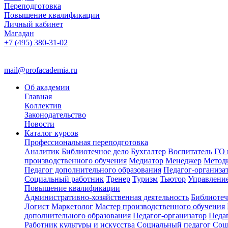
Переподготовка
Повышение квалификации
Личный кабинет
Магадан
+7 (495) 380-31-02
mail@profacademia.ru
Об академии
Главная
Коллектив
Законодательство
Новости
Каталог курсов
Профессиональная переподготовка
Аналитик
Библиотечное дело
Бухгалтер
Воспитатель
ГО 
производственного обучения
Медиатор
Менеджер
Метод
Педагог дополнительного образования
Педагог-организа
Социальный работник
Тренер
Туризм
Тьютор
Управлени
Повышение квалификации
Административно-хозяйственная деятельность
Библиотеч
Логист
Маркетолог
Мастер производственного обучения
дополнительного образования
Педагог-организатор
Педа
Работник культуры и искусства
Социальный педагог
Соц