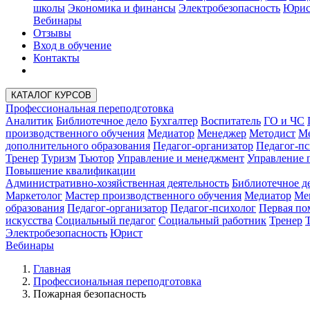
школы
Экономика и финансы
Электробезопасность
Юрис
Вебинары
Отзывы
Вход в обучение
Контакты
КАТАЛОГ КУРСОВ
Профессиональная переподготовка
Аналитик
Библиотечное дело
Бухгалтер
Воспитатель
ГО и ЧС
производственного обучения
Медиатор
Менеджер
Методист
Ме
дополнительного образования
Педагог-организатор
Педагог-пс
Тренер
Туризм
Тьютор
Управление и менеджмент
Управление 
Повышение квалификации
Административно-хозяйственная деятельность
Библиотечное д
Маркетолог
Мастер производственного обучения
Медиатор
Ме
образования
Педагог-организатор
Педагог-психолог
Первая п
искусства
Социальный педагог
Социальный работник
Тренер
Электробезопасность
Юрист
Вебинары
Главная
Профессиональная переподготовка
Пожарная безопасность