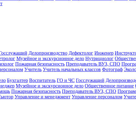
т
Госслужащий
Делопроизводство
Дефектолог
Инженер
Инструкт
тролог
Музейное и экскурсионное дело
Нутрициолог
Обществе
ихолог
Пожарная безопасность
Преподаватель ВУЗ, СПО
Прогр
персоналом
Учитель
Учитель начальных классов
Фотограф
Экол
ело
Бухгалтер
Воспитатель
ГО и ЧС
Госслужащий
Делопроизвод
неджер
Музейное и экскурсионное дело
Общественное питание
омощь
Пожарная безопасность
Преподаватель ВУЗ, СПО
Програм
Тьютор
Управление и менеджмент
Управление персоналом
Учите