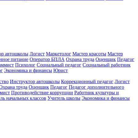
ор автошколы
Логист
Маркетолог
Мастер красоты
Мастер
нное питание
Оператор БПЛА
Охрана труда
Оценщик
Педагог
аммист
Психолог
Социальный педагог
Социальный работник
ог
Экономика и финансы
Юрист
ство
Инструктор автошколы
Коррекционный педагог
Логист
Охрана труда
Оценщик
Педагог
Педагог дополнительного
мист
Противодействие коррупции
Работник культуры и
ль начальных классов
Учитель школы
Экономика и финансы