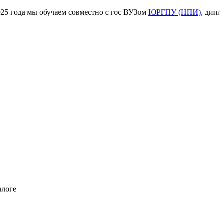
ода мы обучаем совместно с гос ВУЗом
ЮРГПУ (НПИ)
, дип
алоге