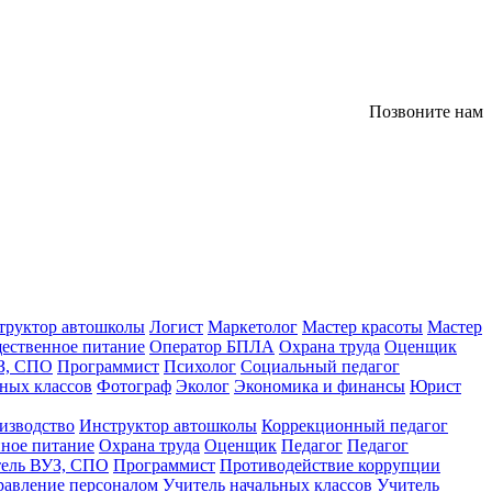
Позвоните нам
труктор автошколы
Логист
Маркетолог
Мастер красоты
Мастер
ественное питание
Оператор БПЛА
Охрана труда
Оценщик
З, СПО
Программист
Психолог
Социальный педагог
ных классов
Фотограф
Эколог
Экономика и финансы
Юрист
изводство
Инструктор автошколы
Коррекционный педагог
ное питание
Охрана труда
Оценщик
Педагог
Педагог
тель ВУЗ, СПО
Программист
Противодействие коррупции
равление персоналом
Учитель начальных классов
Учитель