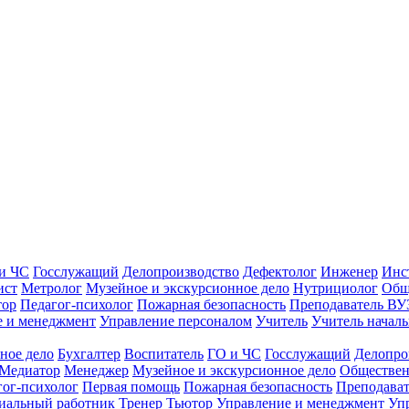
и ЧС
Госслужащий
Делопроизводство
Дефектолог
Инженер
Инс
ист
Метролог
Музейное и экскурсионное дело
Нутрициолог
Общ
тор
Педагог-психолог
Пожарная безопасность
Преподаватель ВУ
е и менеджмент
Управление персоналом
Учитель
Учитель началь
ное дело
Бухгалтер
Воспитатель
ГО и ЧС
Госслужащий
Делопро
Медиатор
Менеджер
Музейное и экскурсионное дело
Обществен
гог-психолог
Первая помощь
Пожарная безопасность
Преподава
иальный работник
Тренер
Тьютор
Управление и менеджмент
Уп