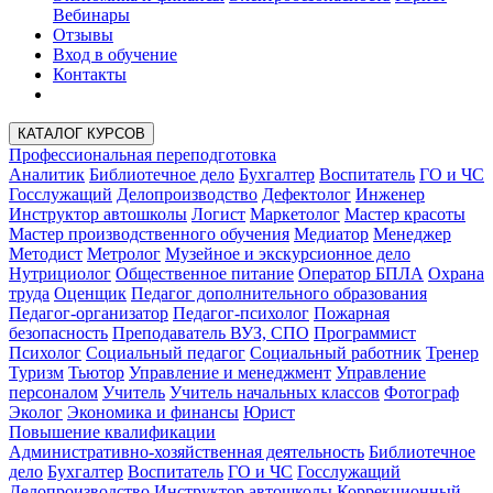
Вебинары
Отзывы
Вход в обучение
Контакты
КАТАЛОГ КУРСОВ
Профессиональная переподготовка
Аналитик
Библиотечное дело
Бухгалтер
Воспитатель
ГО и ЧС
Госслужащий
Делопроизводство
Дефектолог
Инженер
Инструктор автошколы
Логист
Маркетолог
Мастер красоты
Мастер производственного обучения
Медиатор
Менеджер
Методист
Метролог
Музейное и экскурсионное дело
Нутрициолог
Общественное питание
Оператор БПЛА
Охрана
труда
Оценщик
Педагог дополнительного образования
Педагог-организатор
Педагог-психолог
Пожарная
безопасность
Преподаватель ВУЗ, СПО
Программист
Психолог
Социальный педагог
Социальный работник
Тренер
Туризм
Тьютор
Управление и менеджмент
Управление
персоналом
Учитель
Учитель начальных классов
Фотограф
Эколог
Экономика и финансы
Юрист
Повышение квалификации
Административно-хозяйственная деятельность
Библиотечное
дело
Бухгалтер
Воспитатель
ГО и ЧС
Госслужащий
Делопроизводство
Инструктор автошколы
Коррекционный