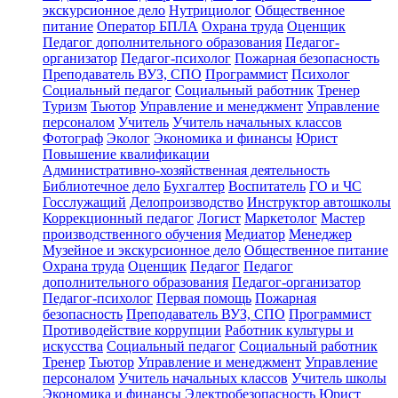
экскурсионное дело
Нутрициолог
Общественное
питание
Оператор БПЛА
Охрана труда
Оценщик
Педагог дополнительного образования
Педагог-
организатор
Педагог-психолог
Пожарная безопасность
Преподаватель ВУЗ, СПО
Программист
Психолог
Социальный педагог
Социальный работник
Тренер
Туризм
Тьютор
Управление и менеджмент
Управление
персоналом
Учитель
Учитель начальных классов
Фотограф
Эколог
Экономика и финансы
Юрист
Повышение квалификации
Административно-хозяйственная деятельность
Библиотечное дело
Бухгалтер
Воспитатель
ГО и ЧС
Госслужащий
Делопроизводство
Инструктор автошколы
Коррекционный педагог
Логист
Маркетолог
Мастер
производственного обучения
Медиатор
Менеджер
Музейное и экскурсионное дело
Общественное питание
Охрана труда
Оценщик
Педагог
Педагог
дополнительного образования
Педагог-организатор
Педагог-психолог
Первая помощь
Пожарная
безопасность
Преподаватель ВУЗ, СПО
Программист
Противодействие коррупции
Работник культуры и
искусства
Социальный педагог
Социальный работник
Тренер
Тьютор
Управление и менеджмент
Управление
персоналом
Учитель начальных классов
Учитель школы
Экономика и финансы
Электробезопасность
Юрист