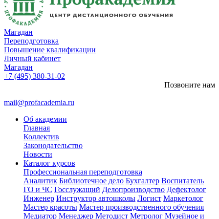
Магадан
Переподготовка
Повышение квалификации
Личный кабинет
Магадан
+7 (495) 380-31-02
Позвоните нам
mail@profacademia.ru
Об академии
Главная
Коллектив
Законодательство
Новости
Каталог курсов
Профессиональная переподготовка
Аналитик
Библиотечное дело
Бухгалтер
Воспитатель
ГО и ЧС
Госслужащий
Делопроизводство
Дефектолог
Инженер
Инструктор автошколы
Логист
Маркетолог
Мастер красоты
Мастер производственного обучения
Медиатор
Менеджер
Методист
Метролог
Музейное и