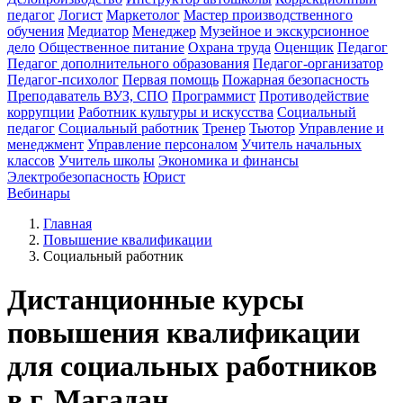
педагог
Логист
Маркетолог
Мастер производственного
обучения
Медиатор
Менеджер
Музейное и экскурсионное
дело
Общественное питание
Охрана труда
Оценщик
Педагог
Педагог дополнительного образования
Педагог-организатор
Педагог-психолог
Первая помощь
Пожарная безопасность
Преподаватель ВУЗ, СПО
Программист
Противодействие
коррупции
Работник культуры и искусства
Социальный
педагог
Социальный работник
Тренер
Тьютор
Управление и
менеджмент
Управление персоналом
Учитель начальных
классов
Учитель школы
Экономика и финансы
Электробезопасность
Юрист
Вебинары
Главная
Повышение квалификации
Социальный работник
Дистанционные курсы
повышения квалификации
для социальных работников
в г. Магадан