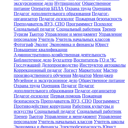
экскурсионное дело
Нутрициолог
Общественное
питание
Оператор БПЛА
Охрана труда
Оценщик
Педагог дополнительного образования
Педагог-
организатор
Педагог-психолог
Пожарная безопасность
Преподаватель ВУЗ, СПО
Программист
Психолог
Социальный педагог
Социальный работник
Тренер
Туризм
Тьютор
Управление и менеджмент
Управление
персоналом
Учитель
Учитель начальных классов
Фотограф
Эколог
Экономика и финансы
Юрист
Повышение квалификации
Административно-хозяйственная деятельность
Библиотечное дело
Бухгалтер
Воспитатель
ГО и ЧС
Госслужащий
Делопроизводство
Инструктор автошколы
Коррекционный педагог
Логист
Маркетолог
Мастер
производственного обучения
Медиатор
Менеджер
Музейное и экскурсионное дело
Общественное питание
Охрана труда
Оценщик
Педагог
Педагог
дополнительного образования
Педагог-организатор
Педагог-психолог
Первая помощь
Пожарная
безопасность
Преподаватель ВУЗ, СПО
Программист
Противодействие коррупции
Работник культуры и
искусства
Социальный педагог
Социальный работник
Тренер
Тьютор
Управление и менеджмент
Управление
персоналом
Учитель начальных классов
Учитель школы
Экономика и финансы
Электробезопасность
Юрист