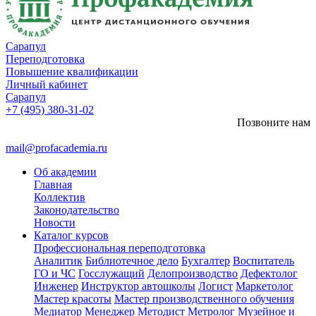
Сарапул
Переподготовка
Повышение квалификации
Личный кабинет
Сарапул
+7 (495) 380-31-02
Позвоните нам
mail@profacademia.ru
Об академии
Главная
Коллектив
Законодательство
Новости
Каталог курсов
Профессиональная переподготовка
Аналитик
Библиотечное дело
Бухгалтер
Воспитатель
ГО и ЧС
Госслужащий
Делопроизводство
Дефектолог
Инженер
Инструктор автошколы
Логист
Маркетолог
Мастер красоты
Мастер производственного обучения
Медиатор
Менеджер
Методист
Метролог
Музейное и