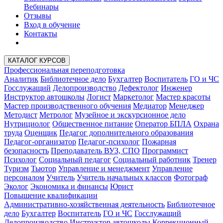
Вебинары
Отзывы
Вход в обучение
Контакты
КАТАЛОГ КУРСОВ
Профессиональная переподготовка
Аналитик
Библиотечное дело
Бухгалтер
Воспитатель
ГО и ЧС
Госслужащий
Делопроизводство
Дефектолог
Инженер
Инструктор автошколы
Логист
Маркетолог
Мастер красоты
Мастер производственного обучения
Медиатор
Менеджер
Методист
Метролог
Музейное и экскурсионное дело
Нутрициолог
Общественное питание
Оператор БПЛА
Охрана
труда
Оценщик
Педагог дополнительного образования
Педагог-организатор
Педагог-психолог
Пожарная
безопасность
Преподаватель ВУЗ, СПО
Программист
Психолог
Социальный педагог
Социальный работник
Тренер
Туризм
Тьютор
Управление и менеджмент
Управление
персоналом
Учитель
Учитель начальных классов
Фотограф
Эколог
Экономика и финансы
Юрист
Повышение квалификации
Административно-хозяйственная деятельность
Библиотечное
дело
Бухгалтер
Воспитатель
ГО и ЧС
Госслужащий
Делопроизводство
Инструктор автошколы
Коррекционный