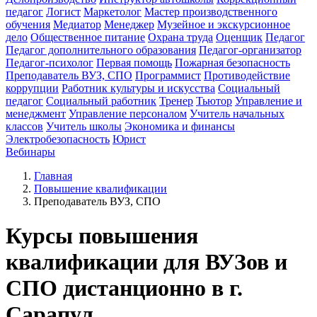
педагог
Логист
Маркетолог
Мастер производственного
обучения
Медиатор
Менеджер
Музейное и экскурсионное
дело
Общественное питание
Охрана труда
Оценщик
Педагог
Педагог дополнительного образования
Педагог-организатор
Педагог-психолог
Первая помощь
Пожарная безопасность
Преподаватель ВУЗ, СПО
Программист
Противодействие
коррупции
Работник культуры и искусства
Социальный
педагог
Социальный работник
Тренер
Тьютор
Управление и
менеджмент
Управление персоналом
Учитель начальных
классов
Учитель школы
Экономика и финансы
Электробезопасность
Юрист
Вебинары
Главная
Повышение квалификации
Преподаватель ВУЗ, СПО
Курсы повышения
квалификации для ВУЗов и
СПО дистанционно в г.
Сарапул