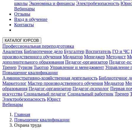
школы
Экономика и финансы
Электробезопасность
Юрис
Вебинары
Отзывы
Вход в обучение
Контакты
КАТАЛОГ КУРСОВ
Профессиональная переподготовка
Аналитик
Библиотечное дело
Бухгалтер
Воспитатель
ГО и ЧС
производственного обучения
Медиатор
Менеджер
Методист
Ме
дополнительного образования
Педагог-организатор
Педагог-пс
Тренер
Туризм
Тьютор
Управление и менеджмент
Управление 
Повышение квалификации
Административно-хозяйственная деятельность
Библиотечное д
Маркетолог
Мастер производственного обучения
Медиатор
Ме
образования
Педагог-организатор
Педагог-психолог
Первая п
искусства
Социальный педагог
Социальный работник
Тренер
Электробезопасность
Юрист
Вебинары
Главная
Повышение квалификации
Охрана труда