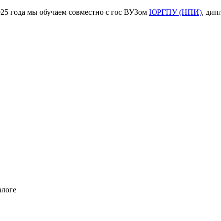
ода мы обучаем совместно с гос ВУЗом
ЮРГПУ (НПИ)
, дип
алоге