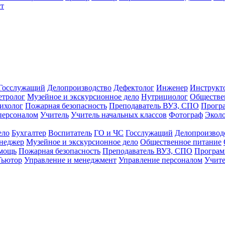
т
Госслужащий
Делопроизводство
Дефектолог
Инженер
Инструкт
тролог
Музейное и экскурсионное дело
Нутрициолог
Обществе
ихолог
Пожарная безопасность
Преподаватель ВУЗ, СПО
Прогр
персоналом
Учитель
Учитель начальных классов
Фотограф
Экол
ело
Бухгалтер
Воспитатель
ГО и ЧС
Госслужащий
Делопроизвод
неджер
Музейное и экскурсионное дело
Общественное питание
омощь
Пожарная безопасность
Преподаватель ВУЗ, СПО
Програм
Тьютор
Управление и менеджмент
Управление персоналом
Учите