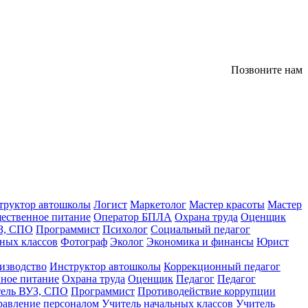
Позвоните нам
труктор автошколы
Логист
Маркетолог
Мастер красоты
Мастер
ественное питание
Оператор БПЛА
Охрана труда
Оценщик
З, СПО
Программист
Психолог
Социальный педагог
ных классов
Фотограф
Эколог
Экономика и финансы
Юрист
изводство
Инструктор автошколы
Коррекционный педагог
ное питание
Охрана труда
Оценщик
Педагог
Педагог
тель ВУЗ, СПО
Программист
Противодействие коррупции
равление персоналом
Учитель начальных классов
Учитель