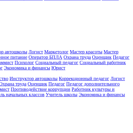
ор автошколы
Логист
Маркетолог
Мастер красоты
Мастер
нное питание
Оператор БПЛА
Охрана труда
Оценщик
Педагог
аммист
Психолог
Социальный педагог
Социальный работник
ог
Экономика и финансы
Юрист
ство
Инструктор автошколы
Коррекционный педагог
Логист
Охрана труда
Оценщик
Педагог
Педагог дополнительного
мист
Противодействие коррупции
Работник культуры и
ль начальных классов
Учитель школы
Экономика и финансы