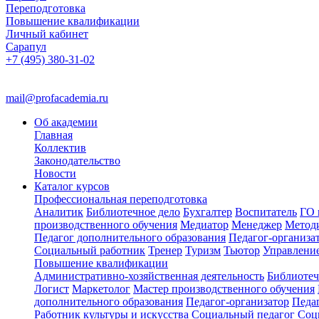
Переподготовка
Повышение квалификации
Личный кабинет
Сарапул
+7 (495) 380-31-02
mail@profacademia.ru
Об академии
Главная
Коллектив
Законодательство
Новости
Каталог курсов
Профессиональная переподготовка
Аналитик
Библиотечное дело
Бухгалтер
Воспитатель
ГО 
производственного обучения
Медиатор
Менеджер
Метод
Педагог дополнительного образования
Педагог-организа
Социальный работник
Тренер
Туризм
Тьютор
Управлени
Повышение квалификации
Административно-хозяйственная деятельность
Библиотеч
Логист
Маркетолог
Мастер производственного обучения
дополнительного образования
Педагог-организатор
Педа
Работник культуры и искусства
Социальный педагог
Соц