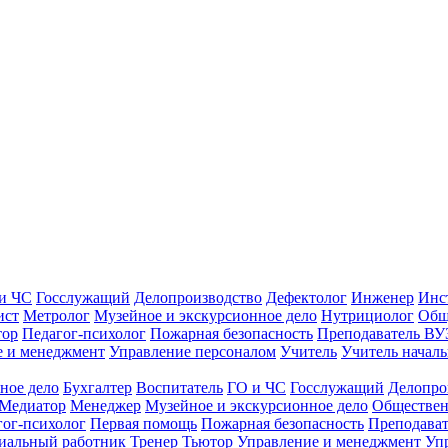
и ЧС
Госслужащий
Делопроизводство
Дефектолог
Инженер
Инс
ист
Метролог
Музейное и экскурсионное дело
Нутрициолог
Общ
тор
Педагог-психолог
Пожарная безопасность
Преподаватель ВУ
е и менеджмент
Управление персоналом
Учитель
Учитель началь
ное дело
Бухгалтер
Воспитатель
ГО и ЧС
Госслужащий
Делопро
Медиатор
Менеджер
Музейное и экскурсионное дело
Обществен
гог-психолог
Первая помощь
Пожарная безопасность
Преподава
иальный работник
Тренер
Тьютор
Управление и менеджмент
Уп