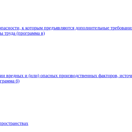
пасности, к которым предъявляются дополнительные требовани
 труда (программа в)
ии вредных и (или) опасных производственных факторов, исто
грамма б)
пространствах