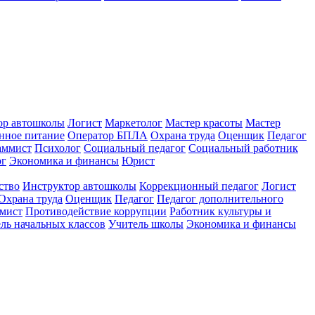
ор автошколы
Логист
Маркетолог
Мастер красоты
Мастер
нное питание
Оператор БПЛА
Охрана труда
Оценщик
Педагог
аммист
Психолог
Социальный педагог
Социальный работник
ог
Экономика и финансы
Юрист
ство
Инструктор автошколы
Коррекционный педагог
Логист
Охрана труда
Оценщик
Педагог
Педагог дополнительного
мист
Противодействие коррупции
Работник культуры и
ль начальных классов
Учитель школы
Экономика и финансы