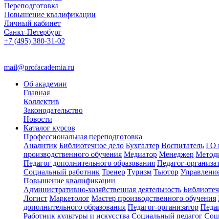
Переподготовка
Повышение квалификации
Личный кабинет
Санкт-Петербург
+7 (495) 380-31-02
mail@profacademia.ru
Об академии
Главная
Коллектив
Законодательство
Новости
Каталог курсов
Профессиональная переподготовка
Аналитик
Библиотечное дело
Бухгалтер
Воспитатель
ГО 
производственного обучения
Медиатор
Менеджер
Метод
Педагог дополнительного образования
Педагог-организа
Социальный работник
Тренер
Туризм
Тьютор
Управлени
Повышение квалификации
Административно-хозяйственная деятельность
Библиотеч
Логист
Маркетолог
Мастер производственного обучения
дополнительного образования
Педагог-организатор
Педа
Работник культуры и искусства
Социальный педагог
Соц