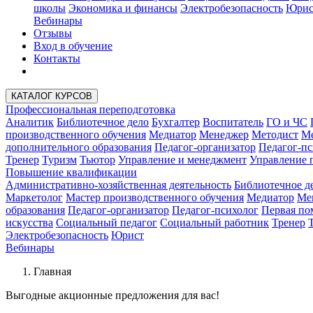
школы
Экономика и финансы
Электробезопасность
Юрис
Вебинары
Отзывы
Вход в обучение
Контакты
КАТАЛОГ КУРСОВ
Профессиональная переподготовка
Аналитик
Библиотечное дело
Бухгалтер
Воспитатель
ГО и ЧС
производственного обучения
Медиатор
Менеджер
Методист
Ме
дополнительного образования
Педагог-организатор
Педагог-пс
Тренер
Туризм
Тьютор
Управление и менеджмент
Управление 
Повышение квалификации
Административно-хозяйственная деятельность
Библиотечное д
Маркетолог
Мастер производственного обучения
Медиатор
Ме
образования
Педагог-организатор
Педагог-психолог
Первая п
искусства
Социальный педагог
Социальный работник
Тренер
Электробезопасность
Юрист
Вебинары
Главная
Выгодные акционные
предложения для вас!