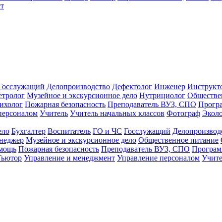
т
Госслужащий
Делопроизводство
Дефектолог
Инженер
Инструкт
тролог
Музейное и экскурсионное дело
Нутрициолог
Обществе
ихолог
Пожарная безопасность
Преподаватель ВУЗ, СПО
Прогр
персоналом
Учитель
Учитель начальных классов
Фотограф
Экол
ело
Бухгалтер
Воспитатель
ГО и ЧС
Госслужащий
Делопроизвод
неджер
Музейное и экскурсионное дело
Общественное питание
омощь
Пожарная безопасность
Преподаватель ВУЗ, СПО
Програм
Тьютор
Управление и менеджмент
Управление персоналом
Учите