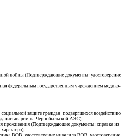
енной войны (Подтверждающие документы: удостоверение
нная федеральным государственным учреждением медико-
 социальной защите граждан, подвергшихся воздействию
дации аварии на Чернобыльской АЭС);
для проживания (Подтверждающие документы: справка из
характера);
тника ВОВ, удостоверение инвалида ВОВ, удостоверение