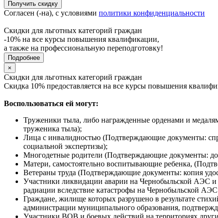
Получить скидку
Согласен (-на), с условиями
политики конфиденциальности
Скидки для льготных категорий граждан
-10% на все курсы повышения квалификации,
а также на профессиональную переподготовку!
Подробнее
×
Скидки для льготных категорий граждан
Скидка 10% предоставляется на все курсы повышения квалифи
Воспользоваться ей могут:
Труженики тыла, либо награжденные орденами и медаля
труженика тыла);
Лица с инвалидностью (Подтверждающие документы: спр
социальной экспертизы);
Многодетные родители (Подтверждающие документы: доку
Матери, самостоятельно воспитывающие ребенка, (Подт
Ветераны труда (Подтверждающие документы: копия удост
Участники ликвидации аварии на Чернобыльской АЭС и п
радиации вследствие катастрофы на Чернобыльской АЭС
Граждане, жилище которых разрушено в результате стих
администрации муниципального образования, подтвержда
Участники ВОВ и боевых действий на территориях други