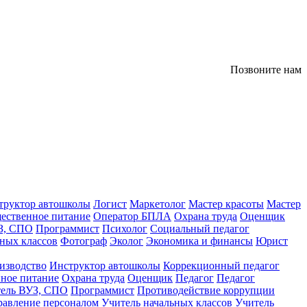
Позвоните нам
труктор автошколы
Логист
Маркетолог
Мастер красоты
Мастер
ественное питание
Оператор БПЛА
Охрана труда
Оценщик
З, СПО
Программист
Психолог
Социальный педагог
ных классов
Фотограф
Эколог
Экономика и финансы
Юрист
изводство
Инструктор автошколы
Коррекционный педагог
ное питание
Охрана труда
Оценщик
Педагог
Педагог
тель ВУЗ, СПО
Программист
Противодействие коррупции
равление персоналом
Учитель начальных классов
Учитель