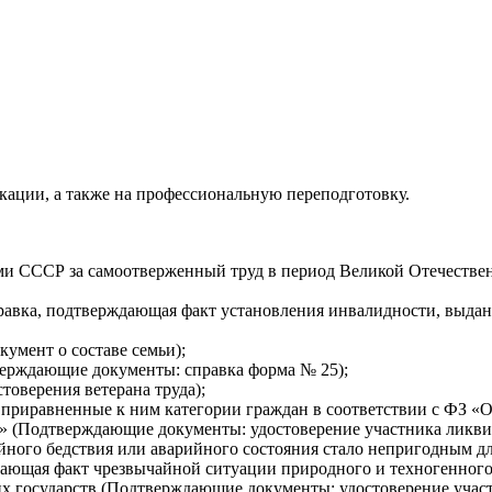
кации, а также на профессиональную переподготовку.
ми СССР за самоотверженный труд в период Великой Отечеств
авка, подтверждающая факт установления инвалидности, выда
мент о составе семьи);
верждающие документы: справка форма № 25);
оверения ветерана труда);
риравненные к ним категории граждан в соответствии с ФЗ «О
» (Подтверждающие документы: удостоверение участника ликви
ийного бедствия или аварийного состояния стало непригодным 
ющая факт чрезвычайной ситуации природного и техногенного 
х государств (Подтверждающие документы: удостоверение учас