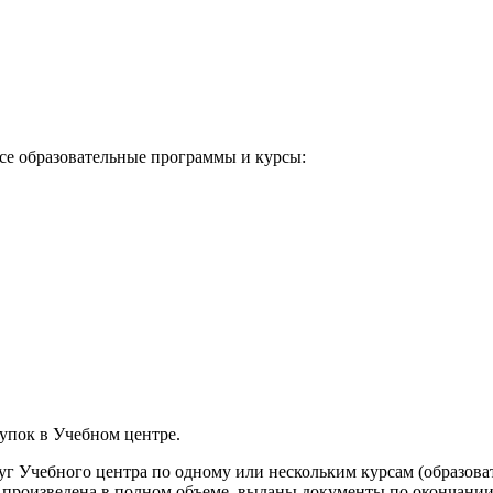
все образовательные программы и курсы:
упок в Учебном центре.
 Учебного центра по одному или нескольким курсам (образовате
а произведена в полном объеме, выданы документы по окончании