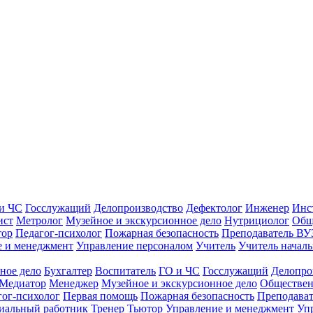
и ЧС
Госслужащий
Делопроизводство
Дефектолог
Инженер
Инс
ист
Метролог
Музейное и экскурсионное дело
Нутрициолог
Общ
тор
Педагог-психолог
Пожарная безопасность
Преподаватель ВУ
е и менеджмент
Управление персоналом
Учитель
Учитель началь
ное дело
Бухгалтер
Воспитатель
ГО и ЧС
Госслужащий
Делопро
Медиатор
Менеджер
Музейное и экскурсионное дело
Обществен
гог-психолог
Первая помощь
Пожарная безопасность
Преподава
иальный работник
Тренер
Тьютор
Управление и менеджмент
Уп