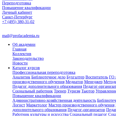
Переподготовка
Повышение квалификации
Личный кабинет
Санкт-Петербург
+7 (495) 380-31-02
mail@profacademia.ru
Об академии
Главная
Коллектив
Законодательство
Новости
Каталог курсов
Профессиональная переподготовка
Аналитик
Библиотечное дело
Бухгалтер
Воспитатель
ГО 
производственного обучения
Медиатор
Менеджер
Метод
Педагог дополнительного образования
Педагог-организа
Социальный работник
Тренер
Туризм
Тьютор
Управлени
Повышение квалификации
Административно-хозяйственная деятельность
Библиотеч
Логист
Маркетолог
Мастер производственного обучения
дополнительного образования
Педагог-организатор
Педа
Работник культуры и искусства
Социальный педагог
Соц