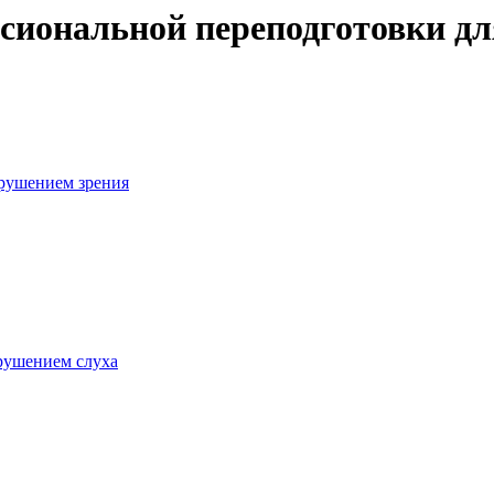
иональной переподготовки дл
арушением зрения
арушением слуха