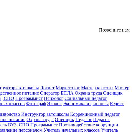
Позвоните нам
труктор автошколы
Логист
Маркетолог
Мастер красоты
Мастер
ественное питание
Оператор БПЛА
Охрана труда
Оценщик
З, СПО
Программист
Психолог
Социальный педагог
ных классов
Фотограф
Эколог
Экономика и финансы
Юрист
изводство
Инструктор автошколы
Коррекционный педагог
ное питание
Охрана труда
Оценщик
Педагог
Педагог
тель ВУЗ, СПО
Программист
Противодействие коррупции
равление персоналом
Учитель начальных классов
Учитель