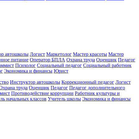
ор автошколы
Логист
Маркетолог
Мастер красоты
Мастер
нное питание
Оператор БПЛА
Охрана труда
Оценщик
Педагог
аммист
Психолог
Социальный педагог
Социальный работник
ог
Экономика и финансы
Юрист
ство
Инструктор автошколы
Коррекционный педагог
Логист
Охрана труда
Оценщик
Педагог
Педагог дополнительного
мист
Противодействие коррупции
Работник культуры и
ль начальных классов
Учитель школы
Экономика и финансы