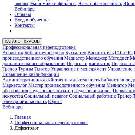
школы
Экономика и финансы
Электробезопасность
Юрис
Вебинары
Отзывы
Вход в обучение
Контакты
КАТАЛОГ КУРСОВ
Профессиональная переподготовка
Аналитик
Библиотечное дело
Бухгалтер
Воспитатель
ГО и ЧС
производственного обучения
Медиатор
Менеджер
Методист
Ме
дополнительного образования
Педагог-организатор
Педагог-пс
Тренер
Туризм
Тьютор
Управление и менеджмент
Управление 
Повышение квалификации
Административно-хозяйственная деятельность
Библиотечное д
Маркетолог
Мастер производственного обучения
Медиатор
Ме
образования
Педагог-организатор
Педагог-психолог
Первая п
искусства
Социальный педагог
Социальный работник
Тренер
Электробезопасность
Юрист
Вебинары
Главная
Профессиональная переподготовка
Дефектолог