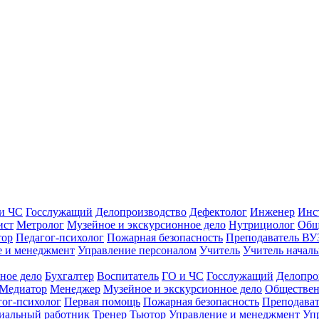
и ЧС
Госслужащий
Делопроизводство
Дефектолог
Инженер
Инс
ист
Метролог
Музейное и экскурсионное дело
Нутрициолог
Общ
тор
Педагог-психолог
Пожарная безопасность
Преподаватель ВУ
е и менеджмент
Управление персоналом
Учитель
Учитель началь
ное дело
Бухгалтер
Воспитатель
ГО и ЧС
Госслужащий
Делопро
Медиатор
Менеджер
Музейное и экскурсионное дело
Обществен
гог-психолог
Первая помощь
Пожарная безопасность
Преподава
иальный работник
Тренер
Тьютор
Управление и менеджмент
Уп