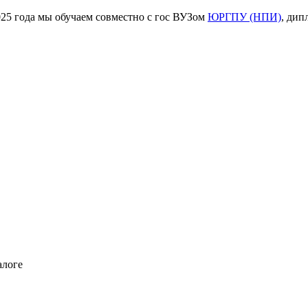
ода мы обучаем совместно с гос ВУЗом
ЮРГПУ (НПИ)
, дип
алоге