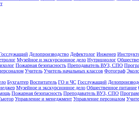
т
Госслужащий
Делопроизводство
Дефектолог
Инженер
Инструкт
тролог
Музейное и экскурсионное дело
Нутрициолог
Обществе
ихолог
Пожарная безопасность
Преподаватель ВУЗ, СПО
Прогр
персоналом
Учитель
Учитель начальных классов
Фотограф
Экол
ело
Бухгалтер
Воспитатель
ГО и ЧС
Госслужащий
Делопроизвод
неджер
Музейное и экскурсионное дело
Общественное питание
омощь
Пожарная безопасность
Преподаватель ВУЗ, СПО
Програм
Тьютор
Управление и менеджмент
Управление персоналом
Учите