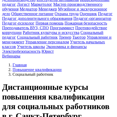
педагог
Логист
Маркетолог
Мастер производственного
обучения
Медиатор
Менеджер
Музейное и экскурсионное
дело
Общественное питание
Охрана труда
Оценщик
Педагог
Педагог дополнительного образования
Педагог-организатор
Педагог-психолог
Первая помощь
Пожарная безопасность
Преподаватель ВУЗ, СПО
Программист
Противодействие
коррупции
Работник культуры и искусства
Социальный
педагог
Социальный работник
Тренер
Тьютор
Управление и
менеджмент
Управление персоналом
Учитель начальных
классов
Учитель школы
Экономика и финансы
Электробезопасность
Юрист
Вебинары
Главная
Повышение квалификации
Социальный работник
Дистанционные курсы
повышения квалификации
для социальных работников
в г. Санкт-Петербург