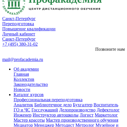
Санкт-Петербург
Переподготовка
Повышение квалификации
Личный кабинет
Санкт-Петербург
+7 (495) 380-31-02
Позвоните нам
mail@profacademia.ru
Об академии
Главная
Коллектив
Законодательство
Новости
Каталог курсов
Профессиональная переподготовка
Аналитик
Библиотечное дело
Бухгалтер
Воспитатель
ГО и ЧС
Госслужащий
Делопроизводство
Дефектолог
Инженер
Инструктор автошколы
Логист
Маркетолог
Мастер красоты
Мастер производственного обучения
Медиатор
Менеджер
Методист
Метролог
Музейное и