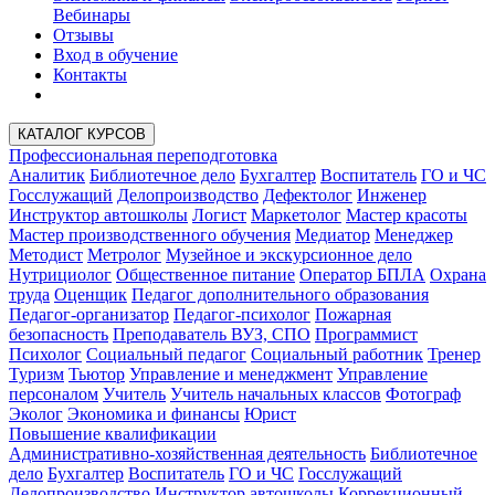
Вебинары
Отзывы
Вход в обучение
Контакты
КАТАЛОГ КУРСОВ
Профессиональная переподготовка
Аналитик
Библиотечное дело
Бухгалтер
Воспитатель
ГО и ЧС
Госслужащий
Делопроизводство
Дефектолог
Инженер
Инструктор автошколы
Логист
Маркетолог
Мастер красоты
Мастер производственного обучения
Медиатор
Менеджер
Методист
Метролог
Музейное и экскурсионное дело
Нутрициолог
Общественное питание
Оператор БПЛА
Охрана
труда
Оценщик
Педагог дополнительного образования
Педагог-организатор
Педагог-психолог
Пожарная
безопасность
Преподаватель ВУЗ, СПО
Программист
Психолог
Социальный педагог
Социальный работник
Тренер
Туризм
Тьютор
Управление и менеджмент
Управление
персоналом
Учитель
Учитель начальных классов
Фотограф
Эколог
Экономика и финансы
Юрист
Повышение квалификации
Административно-хозяйственная деятельность
Библиотечное
дело
Бухгалтер
Воспитатель
ГО и ЧС
Госслужащий
Делопроизводство
Инструктор автошколы
Коррекционный