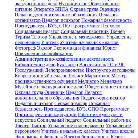
экскурсионное дело
Нутрициолог
Общественное
питание
Оператор БПЛА
Охрана труда
Оценщик
Педагог дополнительного образования
Педагог-
организатор
Педагог-психолог
Пожарная безопасность
Преподаватель ВУЗ, СПО
Программист
Психолог
Социальный педагог
Социальный работник
Тренер
Туризм
Тьютор
Управление и менеджмент
Управление
персоналом
Учитель
Учитель начальных классов
Фотограф
Эколог
Экономика и финансы
Юрист
Повышение квалификации
Административно-хозяйственная деятельность
Библиотечное дело
Бухгалтер
Воспитатель
ГО и ЧС
Госслужащий
Делопроизводство
Инструктор автошколы
Коррекционный педагог
Логист
Маркетолог
Мастер
производственного обучения
Медиатор
Менеджер
Музейное и экскурсионное дело
Общественное питание
Охрана труда
Оценщик
Педагог
Педагог
дополнительного образования
Педагог-организатор
Педагог-психолог
Первая помощь
Пожарная
безопасность
Преподаватель ВУЗ, СПО
Программист
Противодействие коррупции
Работник культуры и
искусства
Социальный педагог
Социальный работник
Тренер
Тьютор
Управление и менеджмент
Управление
персоналом
Учитель начальных классов
Учитель школы
Экономика и финансы
Электробезопасность
Юрист