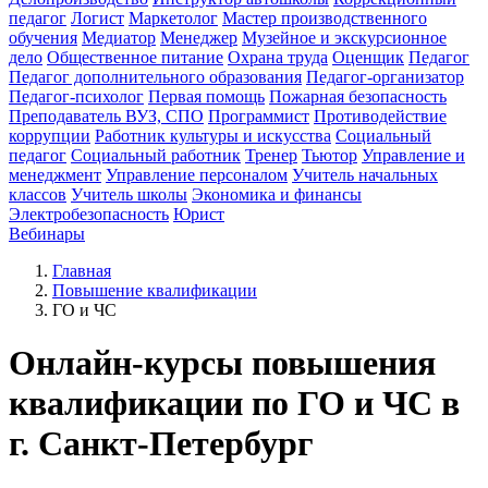
педагог
Логист
Маркетолог
Мастер производственного
обучения
Медиатор
Менеджер
Музейное и экскурсионное
дело
Общественное питание
Охрана труда
Оценщик
Педагог
Педагог дополнительного образования
Педагог-организатор
Педагог-психолог
Первая помощь
Пожарная безопасность
Преподаватель ВУЗ, СПО
Программист
Противодействие
коррупции
Работник культуры и искусства
Социальный
педагог
Социальный работник
Тренер
Тьютор
Управление и
менеджмент
Управление персоналом
Учитель начальных
классов
Учитель школы
Экономика и финансы
Электробезопасность
Юрист
Вебинары
Главная
Повышение квалификации
ГО и ЧС
Онлайн-курсы повышения
квалификации по ГО и ЧС в
г. Санкт-Петербург