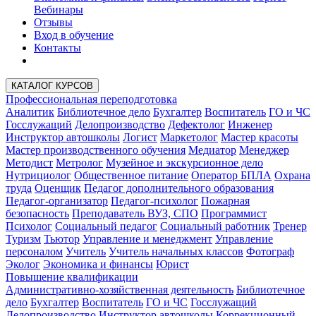
Вебинары
Отзывы
Вход в обучение
Контакты
КАТАЛОГ КУРСОВ
Профессиональная переподготовка
Аналитик
Библиотечное дело
Бухгалтер
Воспитатель
ГО и ЧС
Госслужащий
Делопроизводство
Дефектолог
Инженер
Инструктор автошколы
Логист
Маркетолог
Мастер красоты
Мастер производственного обучения
Медиатор
Менеджер
Методист
Метролог
Музейное и экскурсионное дело
Нутрициолог
Общественное питание
Оператор БПЛА
Охрана
труда
Оценщик
Педагог дополнительного образования
Педагог-организатор
Педагог-психолог
Пожарная
безопасность
Преподаватель ВУЗ, СПО
Программист
Психолог
Социальный педагог
Социальный работник
Тренер
Туризм
Тьютор
Управление и менеджмент
Управление
персоналом
Учитель
Учитель начальных классов
Фотограф
Эколог
Экономика и финансы
Юрист
Повышение квалификации
Административно-хозяйственная деятельность
Библиотечное
дело
Бухгалтер
Воспитатель
ГО и ЧС
Госслужащий
Делопроизводство
Инструктор автошколы
Коррекционный