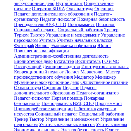
экскурсионное дело
Нутрициолог
Общественное
питание
Оператор БПЛА
Охрана труда
Оценщик
Педагог дополнительного образования
Педагог-
организатор
Педагог-психолог
Пожарная безопасность
Преподаватель ВУЗ, СПО
Программист
Психолог
Социальный педагог
Социальный работник
Тренер
Туризм
Тьютор
Управление и менеджмент
Управление
персоналом
Учитель
Учитель начальных классов
Фотограф
Эколог
Экономика и финансы
Юрист
Повышение квалификации
Административно-хозяйственная деятельность
Библиотечное дело
Бухгалтер
Воспитатель
ГО и ЧС
Госслужащий
Делопроизводство
Инструктор автошколы
Коррекционный педагог
Логист
Маркетолог
Мастер
производственного обучения
Медиатор
Менеджер
Музейное и экскурсионное дело
Общественное питание
Охрана труда
Оценщик
Педагог
Педагог
дополнительного образования
Педагог-организатор
Педагог-психолог
Первая помощь
Пожарная
безопасность
Преподаватель ВУЗ, СПО
Программист
Противодействие коррупции
Работник культуры и
искусства
Социальный педагог
Социальный работник
Тренер
Тьютор
Управление и менеджмент
Управление
персоналом
Учитель начальных классов
Учитель школы
Экономика и финансы
Электробезопасность
Юрист