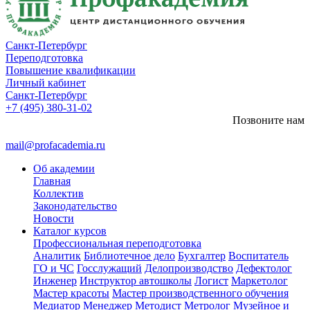
Санкт-Петербург
Переподготовка
Повышение квалификации
Личный кабинет
Санкт-Петербург
+7 (495) 380-31-02
Позвоните нам
mail@profacademia.ru
Об академии
Главная
Коллектив
Законодательство
Новости
Каталог курсов
Профессиональная переподготовка
Аналитик
Библиотечное дело
Бухгалтер
Воспитатель
ГО и ЧС
Госслужащий
Делопроизводство
Дефектолог
Инженер
Инструктор автошколы
Логист
Маркетолог
Мастер красоты
Мастер производственного обучения
Медиатор
Менеджер
Методист
Метролог
Музейное и