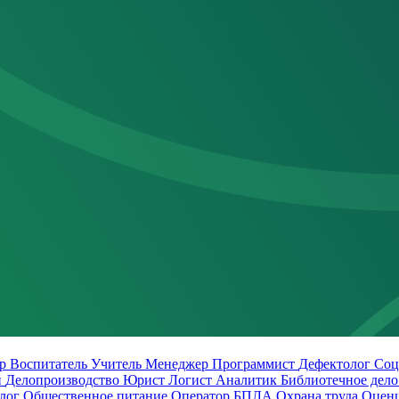
ер
Воспитатель
Учитель
Менеджер
Программист
Дефектолог
Соц
й
Делопроизводство
Юрист
Логист
Аналитик
Библиотечное дел
лог
Общественное питание
Оператор БПЛА
Охрана труда
Оцен