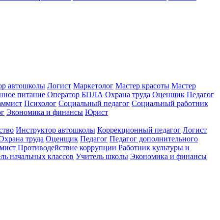
ор автошколы
Логист
Маркетолог
Мастер красоты
Мастер
нное питание
Оператор БПЛА
Охрана труда
Оценщик
Педагог
аммист
Психолог
Социальный педагог
Социальный работник
ог
Экономика и финансы
Юрист
ство
Инструктор автошколы
Коррекционный педагог
Логист
Охрана труда
Оценщик
Педагог
Педагог дополнительного
мист
Противодействие коррупции
Работник культуры и
ль начальных классов
Учитель школы
Экономика и финансы