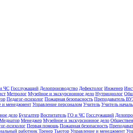
и ЧС
Госслужащий
Делопроизводство
Дефектолог
Инженер
Инс
ист
Метролог
Музейное и экскурсионное дело
Нутрициолог
Общ
тор
Педагог-психолог
Пожарная безопасность
Преподаватель ВУ
е и менеджмент
Управление персоналом
Учитель
Учитель началь
ное дело
Бухгалтер
Воспитатель
ГО и ЧС
Госслужащий
Делопро
Медиатор
Менеджер
Музейное и экскурсионное дело
Обществен
гог-психолог
Первая помощь
Пожарная безопасность
Преподава
иальный работник
Тренер
Тьютор
Управление и менеджмент
Уп