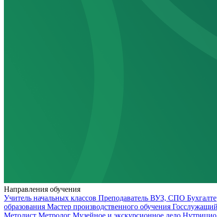
Направления обучения
Учитель начальных классов
Преподаватель ВУЗ, СПО
Бухгалт
образования
Мастер производственного обучения
Госслужащи
Методист
Метролог
Музейное и экскурсионное дело
Нутрицио