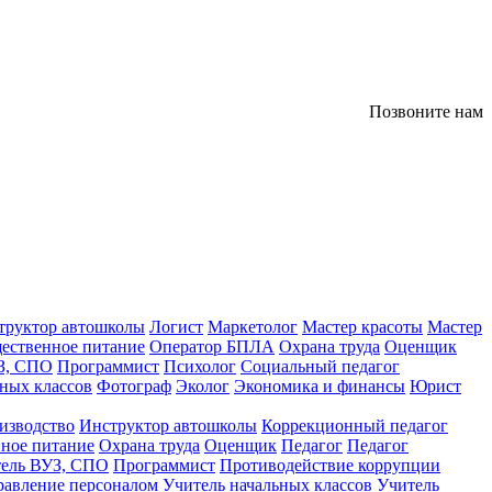
Позвоните нам
труктор автошколы
Логист
Маркетолог
Мастер красоты
Мастер
ественное питание
Оператор БПЛА
Охрана труда
Оценщик
З, СПО
Программист
Психолог
Социальный педагог
ных классов
Фотограф
Эколог
Экономика и финансы
Юрист
изводство
Инструктор автошколы
Коррекционный педагог
ное питание
Охрана труда
Оценщик
Педагог
Педагог
тель ВУЗ, СПО
Программист
Противодействие коррупции
равление персоналом
Учитель начальных классов
Учитель