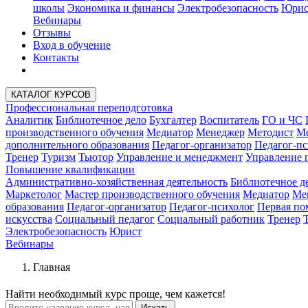
школы
Экономика и финансы
Электробезопасность
Юрис
Вебинары
Отзывы
Вход в обучение
Контакты
КАТАЛОГ КУРСОВ
Профессиональная переподготовка
Аналитик
Библиотечное дело
Бухгалтер
Воспитатель
ГО и ЧС
производственного обучения
Медиатор
Менеджер
Методист
Ме
дополнительного образования
Педагог-организатор
Педагог-пс
Тренер
Туризм
Тьютор
Управление и менеджмент
Управление 
Повышение квалификации
Административно-хозяйственная деятельность
Библиотечное д
Маркетолог
Мастер производственного обучения
Медиатор
Ме
образования
Педагог-организатор
Педагог-психолог
Первая п
искусства
Социальный педагог
Социальный работник
Тренер
Электробезопасность
Юрист
Вебинары
Главная
Найти
необходимый курс
проще, чем кажется!
Искать