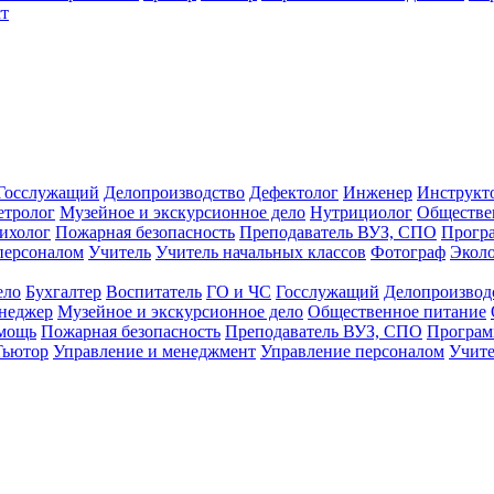
т
Госслужащий
Делопроизводство
Дефектолог
Инженер
Инструкт
тролог
Музейное и экскурсионное дело
Нутрициолог
Обществе
ихолог
Пожарная безопасность
Преподаватель ВУЗ, СПО
Прогр
персоналом
Учитель
Учитель начальных классов
Фотограф
Экол
ело
Бухгалтер
Воспитатель
ГО и ЧС
Госслужащий
Делопроизвод
неджер
Музейное и экскурсионное дело
Общественное питание
омощь
Пожарная безопасность
Преподаватель ВУЗ, СПО
Програм
Тьютор
Управление и менеджмент
Управление персоналом
Учите