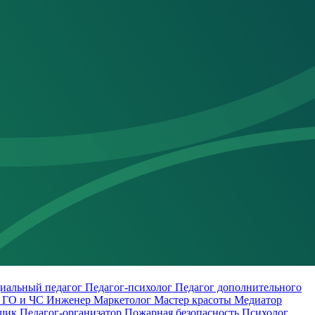
иальный педагог
Педагог-психолог
Педагог дополнительного
о
ГО и ЧС
Инженер
Маркетолог
Мастер красоты
Медиатор
щик
Педагог-организатор
Пожарная безопасность
Психолог