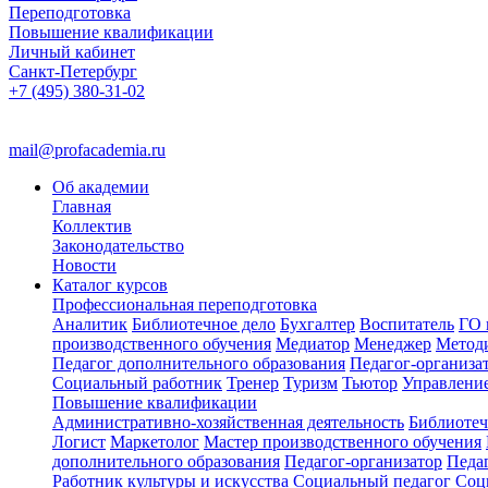
Переподготовка
Повышение квалификации
Личный кабинет
Санкт-Петербург
+7 (495) 380-31-02
mail@profacademia.ru
Об академии
Главная
Коллектив
Законодательство
Новости
Каталог курсов
Профессиональная переподготовка
Аналитик
Библиотечное дело
Бухгалтер
Воспитатель
ГО 
производственного обучения
Медиатор
Менеджер
Метод
Педагог дополнительного образования
Педагог-организа
Социальный работник
Тренер
Туризм
Тьютор
Управлени
Повышение квалификации
Административно-хозяйственная деятельность
Библиотеч
Логист
Маркетолог
Мастер производственного обучения
дополнительного образования
Педагог-организатор
Педа
Работник культуры и искусства
Социальный педагог
Соц