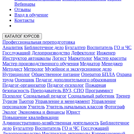
Вебинары
Отзывы
Вход в обучение
Контакты
КАТАЛОГ КУРСОВ
Профессиональная переподготовка
Аналитик
Библиотечное дело
Бухгалтер
Воспитатель
ГО и ЧС
Госслужащий
Делопроизводство
Дефектолог
Инженер
Инструктор автошколы
Логист
Маркетолог
Мастер красоты
Мастер производственного обучения
Медиатор
Менеджер
Методист
Метролог
Музейное и экскурсионное дело
Нутрициолог
Общественное питание
Оператор БПЛА
Охрана
труда
Оценщик
Педагог дополнительного образования
Педагог-организатор
Педагог-психолог
Пожарная
безопасность
Преподаватель ВУЗ, СПО
Программист
Психолог
Социальный педагог
Социальный работник
Тренер
Туризм
Тьютор
Управление и менеджмент
Управление
персоналом
Учитель
Учитель начальных классов
Фотограф
Эколог
Экономика и финансы
Юрист
Повышение квалификации
Административно-хозяйственная деятельность
Библиотечное
дело
Бухгалтер
Воспитатель
ГО и ЧС
Госслужащий
Делопроизводство
Инструктор автошколы
Коррекционный