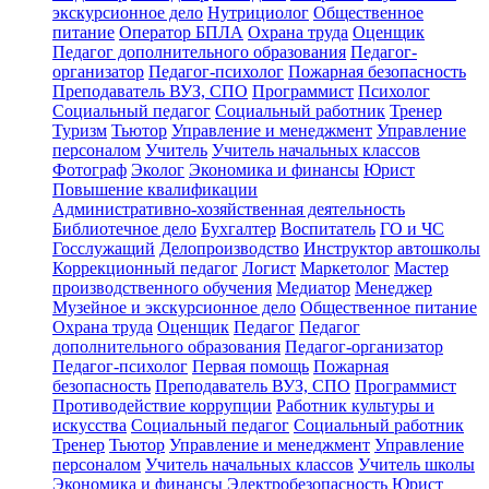
экскурсионное дело
Нутрициолог
Общественное
питание
Оператор БПЛА
Охрана труда
Оценщик
Педагог дополнительного образования
Педагог-
организатор
Педагог-психолог
Пожарная безопасность
Преподаватель ВУЗ, СПО
Программист
Психолог
Социальный педагог
Социальный работник
Тренер
Туризм
Тьютор
Управление и менеджмент
Управление
персоналом
Учитель
Учитель начальных классов
Фотограф
Эколог
Экономика и финансы
Юрист
Повышение квалификации
Административно-хозяйственная деятельность
Библиотечное дело
Бухгалтер
Воспитатель
ГО и ЧС
Госслужащий
Делопроизводство
Инструктор автошколы
Коррекционный педагог
Логист
Маркетолог
Мастер
производственного обучения
Медиатор
Менеджер
Музейное и экскурсионное дело
Общественное питание
Охрана труда
Оценщик
Педагог
Педагог
дополнительного образования
Педагог-организатор
Педагог-психолог
Первая помощь
Пожарная
безопасность
Преподаватель ВУЗ, СПО
Программист
Противодействие коррупции
Работник культуры и
искусства
Социальный педагог
Социальный работник
Тренер
Тьютор
Управление и менеджмент
Управление
персоналом
Учитель начальных классов
Учитель школы
Экономика и финансы
Электробезопасность
Юрист