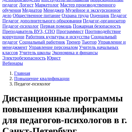
педагог
Логист
Маркетолог
Мастер производственного
обучения
Медиатор
Менеджер
Музейное и экскурсионное
дело
Общественное питание
Охрана труда
Оценщик
Педагог
Педагог дополнительного образования
Педагог-организатор
Педагог-психолог
Первая помощь
Пожарная безопасность
Преподаватель ВУЗ, СПО
Программист
Противодействие
коррупции
Работник культуры и искусства
Социальный
педагог
Социальный работник
Тренер
Тьютор
Управление и
менеджмент
Управление персоналом
Учитель начальных
классов
Учитель школы
Экономика и финансы
Электробезопасность
Юрист
Вебинары
Главная
Повышение квалификации
Педагог-психолог
Дистанционные программы
повышения квалификации
для педагогов-психологов в г.
Санкт-Петербург