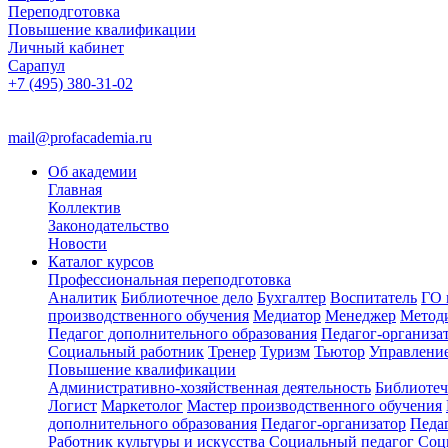
Переподготовка
Повышение квалификации
Личный кабинет
Сарапул
+7 (495) 380-31-02
mail@profacademia.ru
Об академии
Главная
Коллектив
Законодательство
Новости
Каталог курсов
Профессиональная переподготовка
Аналитик
Библиотечное дело
Бухгалтер
Воспитатель
ГО 
производственного обучения
Медиатор
Менеджер
Метод
Педагог дополнительного образования
Педагог-организа
Социальный работник
Тренер
Туризм
Тьютор
Управлени
Повышение квалификации
Административно-хозяйственная деятельность
Библиотеч
Логист
Маркетолог
Мастер производственного обучения
дополнительного образования
Педагог-организатор
Педа
Работник культуры и искусства
Социальный педагог
Соц