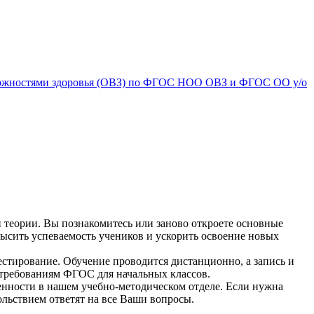
зможностями здоровья (ОВЗ) по ФГОС НОО ОВЗ и ФГОС ОО у/о
теории. Вы познакомитесь или заново откроете основные
высить успеваемость учеников и ускорить освоение новых
естирование. Обучение проводится дистанционно, а запись и
 требованиям ФГОС для начальных классов.
енности в нашем учебно-методическом отделе. Если нужна
ольствием ответят на все Ваши вопросы.