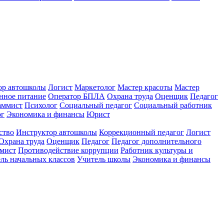
ор автошколы
Логист
Маркетолог
Мастер красоты
Мастер
нное питание
Оператор БПЛА
Охрана труда
Оценщик
Педагог
аммист
Психолог
Социальный педагог
Социальный работник
ог
Экономика и финансы
Юрист
ство
Инструктор автошколы
Коррекционный педагог
Логист
Охрана труда
Оценщик
Педагог
Педагог дополнительного
мист
Противодействие коррупции
Работник культуры и
ль начальных классов
Учитель школы
Экономика и финансы