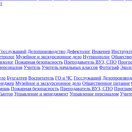
т
Госслужащий
Делопроизводство
Дефектолог
Инженер
Инструкт
тролог
Музейное и экскурсионное дело
Нутрициолог
Обществе
ихолог
Пожарная безопасность
Преподаватель ВУЗ, СПО
Прогр
персоналом
Учитель
Учитель начальных классов
Фотограф
Экол
ело
Бухгалтер
Воспитатель
ГО и ЧС
Госслужащий
Делопроизвод
неджер
Музейное и экскурсионное дело
Общественное питание
омощь
Пожарная безопасность
Преподаватель ВУЗ, СПО
Програм
Тьютор
Управление и менеджмент
Управление персоналом
Учите