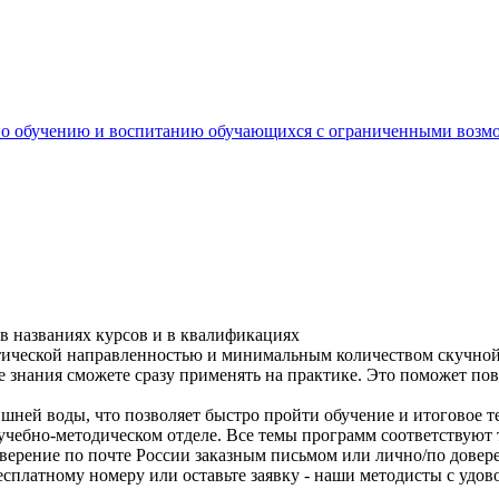
в по обучению и воспитанию обучающихся с ограниченными во
в названиях курсов и в квалификациях
тической направленностью и минимальным количеством скучной 
е знания сможете сразу применять на практике. Это поможет по
шней воды, что позволяет быстро пройти обучение и итоговое т
чебно-методическом отделе. Все темы программ соответствуют
верение по почте России заказным письмом или лично/по довер
сплатному номеру или оставьте заявку - наши методисты с удов