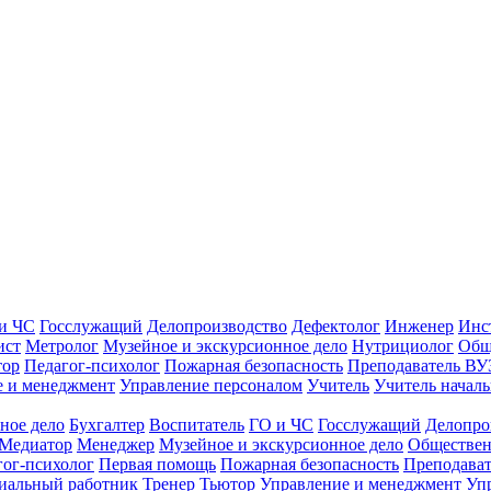
и ЧС
Госслужащий
Делопроизводство
Дефектолог
Инженер
Инс
ист
Метролог
Музейное и экскурсионное дело
Нутрициолог
Общ
тор
Педагог-психолог
Пожарная безопасность
Преподаватель ВУ
е и менеджмент
Управление персоналом
Учитель
Учитель началь
ное дело
Бухгалтер
Воспитатель
ГО и ЧС
Госслужащий
Делопро
Медиатор
Менеджер
Музейное и экскурсионное дело
Обществен
гог-психолог
Первая помощь
Пожарная безопасность
Преподава
иальный работник
Тренер
Тьютор
Управление и менеджмент
Уп