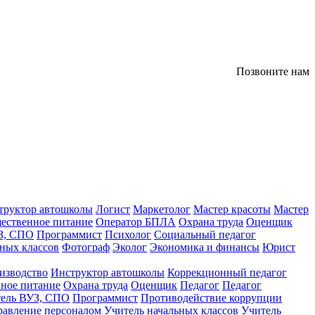
Позвоните нам
труктор автошколы
Логист
Маркетолог
Мастер красоты
Мастер
ественное питание
Оператор БПЛА
Охрана труда
Оценщик
З, СПО
Программист
Психолог
Социальный педагог
ных классов
Фотограф
Эколог
Экономика и финансы
Юрист
изводство
Инструктор автошколы
Коррекционный педагог
ное питание
Охрана труда
Оценщик
Педагог
Педагог
тель ВУЗ, СПО
Программист
Противодействие коррупции
равление персоналом
Учитель начальных классов
Учитель