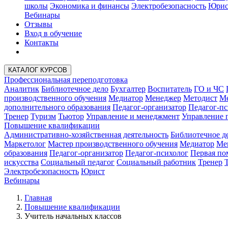
школы
Экономика и финансы
Электробезопасность
Юрис
Вебинары
Отзывы
Вход в обучение
Контакты
КАТАЛОГ КУРСОВ
Профессиональная переподготовка
Аналитик
Библиотечное дело
Бухгалтер
Воспитатель
ГО и ЧС
производственного обучения
Медиатор
Менеджер
Методист
Ме
дополнительного образования
Педагог-организатор
Педагог-пс
Тренер
Туризм
Тьютор
Управление и менеджмент
Управление 
Повышение квалификации
Административно-хозяйственная деятельность
Библиотечное д
Маркетолог
Мастер производственного обучения
Медиатор
Ме
образования
Педагог-организатор
Педагог-психолог
Первая п
искусства
Социальный педагог
Социальный работник
Тренер
Электробезопасность
Юрист
Вебинары
Главная
Повышение квалификации
Учитель начальных классов