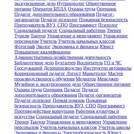
экскурсионное дело
Нутрициолог
Общественное
питание
Оператор БПЛА
Охрана труда
Оценщик
Педагог дополнительного образования
Педагог-
организатор
Педагог-психолог
Пожарная безопасность
Преподаватель ВУЗ, СПО
Программист
Психолог
Социальный педагог
Социальный работник
Тренер
Туризм
Тьютор
Управление и менеджмент
Управление
персоналом
Учитель
Учитель начальных классов
Фотограф
Эколог
Экономика и финансы
Юрист
Повышение квалификации
Административно-хозяйственная деятельность
Библиотечное дело
Бухгалтер
Воспитатель
ГО и ЧС
Госслужащий
Делопроизводство
Инструктор автошколы
Коррекционный педагог
Логист
Маркетолог
Мастер
производственного обучения
Медиатор
Менеджер
Музейное и экскурсионное дело
Общественное питание
Охрана труда
Оценщик
Педагог
Педагог
дополнительного образования
Педагог-организатор
Педагог-психолог
Первая помощь
Пожарная
безопасность
Преподаватель ВУЗ, СПО
Программист
Противодействие коррупции
Работник культуры и
искусства
Социальный педагог
Социальный работник
Тренер
Тьютор
Управление и менеджмент
Управление
персоналом
Учитель начальных классов
Учитель школы
Экономика и финансы
Электробезопасность
Юрист