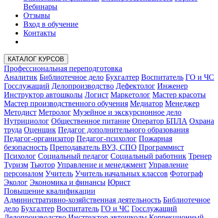
Вебинары
Отзывы
Вход в обучение
Контакты
КАТАЛОГ КУРСОВ
Профессиональная переподготовка
Аналитик
Библиотечное дело
Бухгалтер
Воспитатель
ГО и ЧС
Госслужащий
Делопроизводство
Дефектолог
Инженер
Инструктор автошколы
Логист
Маркетолог
Мастер красоты
Мастер производственного обучения
Медиатор
Менеджер
Методист
Метролог
Музейное и экскурсионное дело
Нутрициолог
Общественное питание
Оператор БПЛА
Охрана
труда
Оценщик
Педагог дополнительного образования
Педагог-организатор
Педагог-психолог
Пожарная
безопасность
Преподаватель ВУЗ, СПО
Программист
Психолог
Социальный педагог
Социальный работник
Тренер
Туризм
Тьютор
Управление и менеджмент
Управление
персоналом
Учитель
Учитель начальных классов
Фотограф
Эколог
Экономика и финансы
Юрист
Повышение квалификации
Административно-хозяйственная деятельность
Библиотечное
дело
Бухгалтер
Воспитатель
ГО и ЧС
Госслужащий
Делопроизводство
Инструктор автошколы
Коррекционный