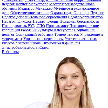
педагог
Логист
Маркетолог
Мастер производственного
обучения
Медиатор
Менеджер
Музейное и экскурсионное
дело
Общественное питание
Охрана труда
Оценщик
Педагог
Педагог дополнительного образования
Педагог-организатор
Педагог-психолог
Первая помощь
Пожарная безопасность
Преподаватель ВУЗ, СПО
Программист
Противодействие
коррупции
Работник культуры и искусства
Социальный
педагог
Социальный работник
Тренер
Тьютор
Управление и
менеджмент
Управление персоналом
Учитель начальных
классов
Учитель школы
Экономика и финансы
Электробезопасность
Юрист
Вебинары