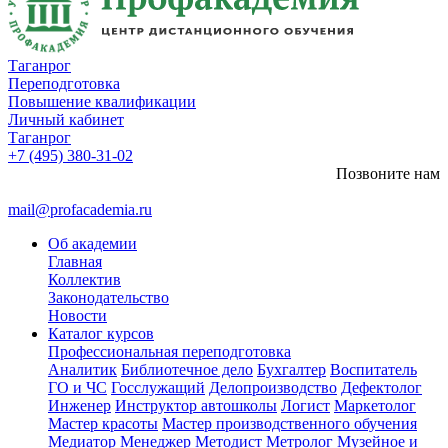
Таганрог
Переподготовка
Повышение квалификации
Личный кабинет
Таганрог
+7 (495) 380-31-02
Позвоните нам
mail@profacademia.ru
Об академии
Главная
Коллектив
Законодательство
Новости
Каталог курсов
Профессиональная переподготовка
Аналитик
Библиотечное дело
Бухгалтер
Воспитатель
ГО и ЧС
Госслужащий
Делопроизводство
Дефектолог
Инженер
Инструктор автошколы
Логист
Маркетолог
Мастер красоты
Мастер производственного обучения
Медиатор
Менеджер
Методист
Метролог
Музейное и