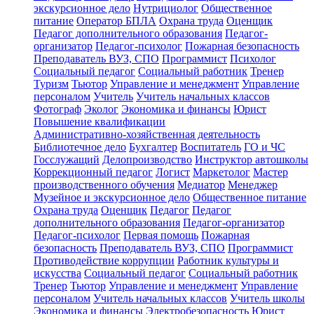
экскурсионное дело
Нутрициолог
Общественное
питание
Оператор БПЛА
Охрана труда
Оценщик
Педагог дополнительного образования
Педагог-
организатор
Педагог-психолог
Пожарная безопасность
Преподаватель ВУЗ, СПО
Программист
Психолог
Социальный педагог
Социальный работник
Тренер
Туризм
Тьютор
Управление и менеджмент
Управление
персоналом
Учитель
Учитель начальных классов
Фотограф
Эколог
Экономика и финансы
Юрист
Повышение квалификации
Административно-хозяйственная деятельность
Библиотечное дело
Бухгалтер
Воспитатель
ГО и ЧС
Госслужащий
Делопроизводство
Инструктор автошколы
Коррекционный педагог
Логист
Маркетолог
Мастер
производственного обучения
Медиатор
Менеджер
Музейное и экскурсионное дело
Общественное питание
Охрана труда
Оценщик
Педагог
Педагог
дополнительного образования
Педагог-организатор
Педагог-психолог
Первая помощь
Пожарная
безопасность
Преподаватель ВУЗ, СПО
Программист
Противодействие коррупции
Работник культуры и
искусства
Социальный педагог
Социальный работник
Тренер
Тьютор
Управление и менеджмент
Управление
персоналом
Учитель начальных классов
Учитель школы
Экономика и финансы
Электробезопасность
Юрист