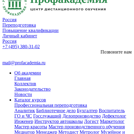
Россия
Переподготовка
Повышение квалификации
Личный кабинет
Россия
+7 (495) 380-31-02
Позвоните нам
mail@profacademia.ru
Об академии
Главная
Коллектив
Законодательство
Новости
Каталог курсов
Профессиональная переподготовка
Аналитик
Библиотечное дело
Бухгалтер
Воспитатель
ГО и ЧС
Госслужащий
Делопроизводство
Дефектолог
Инженер
Инструктор автошколы
Логист
Маркетолог
Мастер красоты
Мастер производственного обучения
Медиатор
Менеджер
Методист
Метролог
Музейное и