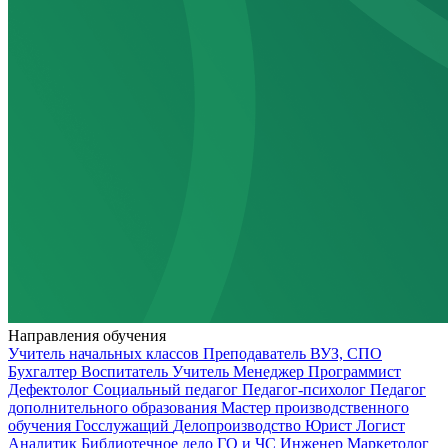
Направления обучения
Учитель начальных классов
Преподаватель ВУЗ, СПО
Бухгалтер
Воспитатель
Учитель
Менеджер
Программист
Дефектолог
Социальный педагог
Педагог-психолог
Педагог
дополнительного образования
Мастер производственного
обучения
Госслужащий
Делопроизводство
Юрист
Логист
Аналитик
Библиотечное дело
ГО и ЧС
Инженер
Маркетолог