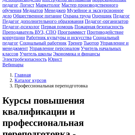
педагог
Логист
Маркетолог
Мастер производственного
обучения
Медиатор
Менеджер
Музейное и экскурсионное
дело
Общественное питание
Охрана труда
Оценщик
Педагог
Педагог дополнительного образования
Педагог-организатор
Педагог-психолог
Первая помощь
Пожарная безопасность
Преподаватель ВУЗ, СПО
Программист
Противодействие
коррупции
Работник культуры и искусства
Социальный
педагог
Социальный работник
Тренер
Тьютор
Управление и
менеджмент
Управление персоналом
Учитель начальных
классов
Учитель школы
Экономика и финансы
Электробезопасность
Юрист
Вебинары
Главная
Каталог курсов
Профессиональная переподготовка
Курсы повышения
квалификации и
профессиональная
переподготовка -