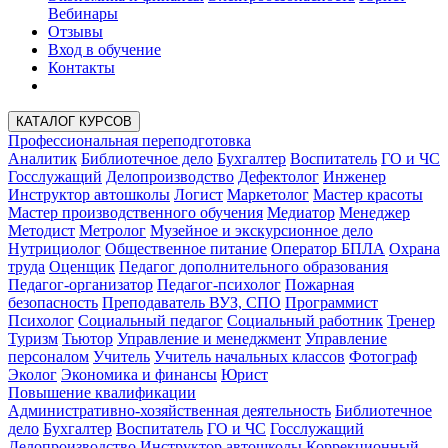
Вебинары
Отзывы
Вход в обучение
Контакты
КАТАЛОГ КУРСОВ
Профессиональная переподготовка
Аналитик
Библиотечное дело
Бухгалтер
Воспитатель
ГО и ЧС
Госслужащий
Делопроизводство
Дефектолог
Инженер
Инструктор автошколы
Логист
Маркетолог
Мастер красоты
Мастер производственного обучения
Медиатор
Менеджер
Методист
Метролог
Музейное и экскурсионное дело
Нутрициолог
Общественное питание
Оператор БПЛА
Охрана
труда
Оценщик
Педагог дополнительного образования
Педагог-организатор
Педагог-психолог
Пожарная
безопасность
Преподаватель ВУЗ, СПО
Программист
Психолог
Социальный педагог
Социальный работник
Тренер
Туризм
Тьютор
Управление и менеджмент
Управление
персоналом
Учитель
Учитель начальных классов
Фотограф
Эколог
Экономика и финансы
Юрист
Повышение квалификации
Административно-хозяйственная деятельность
Библиотечное
дело
Бухгалтер
Воспитатель
ГО и ЧС
Госслужащий
Делопроизводство
Инструктор автошколы
Коррекционный