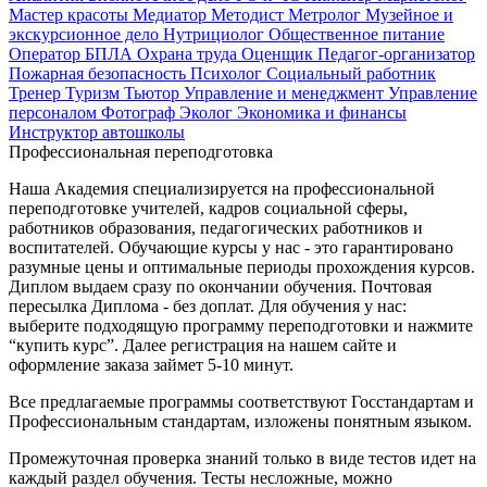
Мастер красоты
Медиатор
Методист
Метролог
Музейное и
экскурсионное дело
Нутрициолог
Общественное питание
Оператор БПЛА
Охрана труда
Оценщик
Педагог-организатор
Пожарная безопасность
Психолог
Социальный работник
Тренер
Туризм
Тьютор
Управление и менеджмент
Управление
персоналом
Фотограф
Эколог
Экономика и финансы
Инструктор автошколы
Профессиональная переподготовка
Наша Академия специализируется на профессиональной
переподготовке учителей, кадров социальной сферы,
работников образования, педагогических работников и
воспитателей. Обучающие курсы у нас - это гарантировано
разумные цены и оптимальные периоды прохождения курсов.
Диплом выдаем сразу по окончании обучения. Почтовая
пересылка Диплома - без доплат. Для обучения у нас:
выберите подходящую программу переподготовки и нажмите
“купить курс”. Далее регистрация на нашем сайте и
оформление заказа займет 5-10 минут.
Все предлагаемые программы соответствуют Госстандартам и
Профессиональным стандартам, изложены понятным языком.
Промежуточная проверка знаний только в виде тестов идет на
каждый раздел обучения. Тесты несложные, можно