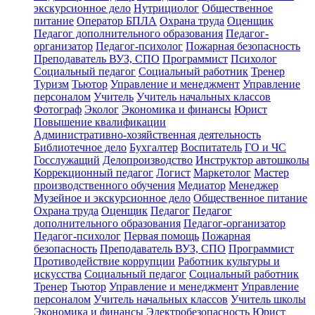
экскурсионное дело
Нутрициолог
Общественное
питание
Оператор БПЛА
Охрана труда
Оценщик
Педагог дополнительного образования
Педагог-
организатор
Педагог-психолог
Пожарная безопасность
Преподаватель ВУЗ, СПО
Программист
Психолог
Социальный педагог
Социальный работник
Тренер
Туризм
Тьютор
Управление и менеджмент
Управление
персоналом
Учитель
Учитель начальных классов
Фотограф
Эколог
Экономика и финансы
Юрист
Повышение квалификации
Административно-хозяйственная деятельность
Библиотечное дело
Бухгалтер
Воспитатель
ГО и ЧС
Госслужащий
Делопроизводство
Инструктор автошколы
Коррекционный педагог
Логист
Маркетолог
Мастер
производственного обучения
Медиатор
Менеджер
Музейное и экскурсионное дело
Общественное питание
Охрана труда
Оценщик
Педагог
Педагог
дополнительного образования
Педагог-организатор
Педагог-психолог
Первая помощь
Пожарная
безопасность
Преподаватель ВУЗ, СПО
Программист
Противодействие коррупции
Работник культуры и
искусства
Социальный педагог
Социальный работник
Тренер
Тьютор
Управление и менеджмент
Управление
персоналом
Учитель начальных классов
Учитель школы
Экономика и финансы
Электробезопасность
Юрист