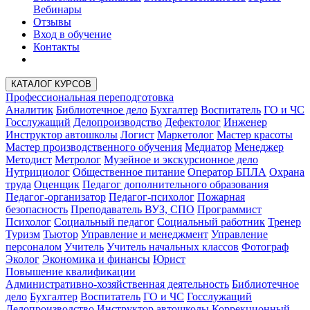
Вебинары
Отзывы
Вход в обучение
Контакты
КАТАЛОГ КУРСОВ
Профессиональная переподготовка
Аналитик
Библиотечное дело
Бухгалтер
Воспитатель
ГО и ЧС
Госслужащий
Делопроизводство
Дефектолог
Инженер
Инструктор автошколы
Логист
Маркетолог
Мастер красоты
Мастер производственного обучения
Медиатор
Менеджер
Методист
Метролог
Музейное и экскурсионное дело
Нутрициолог
Общественное питание
Оператор БПЛА
Охрана
труда
Оценщик
Педагог дополнительного образования
Педагог-организатор
Педагог-психолог
Пожарная
безопасность
Преподаватель ВУЗ, СПО
Программист
Психолог
Социальный педагог
Социальный работник
Тренер
Туризм
Тьютор
Управление и менеджмент
Управление
персоналом
Учитель
Учитель начальных классов
Фотограф
Эколог
Экономика и финансы
Юрист
Повышение квалификации
Административно-хозяйственная деятельность
Библиотечное
дело
Бухгалтер
Воспитатель
ГО и ЧС
Госслужащий
Делопроизводство
Инструктор автошколы
Коррекционный