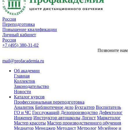
Россия
Переподготовка
Повышение квалификации
Личный кабинет
Россия
+7 (495) 380-31-02
Позвоните нам
mail@profacademia.ru
Об академии
Главная
Коллектив
Законодательство
Новости
Каталог курсов
Профессиональная переподготовка
Аналитик
Библиотечное дело
Бухгалтер
Воспитатель
ГО и ЧС
Госслужащий
Делопроизводство
Дефектолог
Инженер
Инструктор автошколы
Логист
Маркетолог
Мастер красоты
Мастер производственного обучения
Медиатор
Менеджер
Методист
Метролог
Музейное и