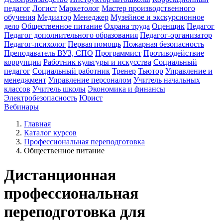
педагог
Логист
Маркетолог
Мастер производственного
обучения
Медиатор
Менеджер
Музейное и экскурсионное
дело
Общественное питание
Охрана труда
Оценщик
Педагог
Педагог дополнительного образования
Педагог-организатор
Педагог-психолог
Первая помощь
Пожарная безопасность
Преподаватель ВУЗ, СПО
Программист
Противодействие
коррупции
Работник культуры и искусства
Социальный
педагог
Социальный работник
Тренер
Тьютор
Управление и
менеджмент
Управление персоналом
Учитель начальных
классов
Учитель школы
Экономика и финансы
Электробезопасность
Юрист
Вебинары
Главная
Каталог курсов
Профессиональная переподготовка
Общественное питание
Дистанционная
профессиональная
переподготовка для