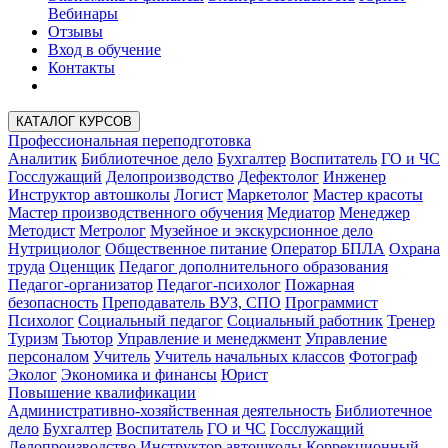
Вебинары
Отзывы
Вход в обучение
Контакты
КАТАЛОГ КУРСОВ
Профессиональная переподготовка
Аналитик
Библиотечное дело
Бухгалтер
Воспитатель
ГО и ЧС
Госслужащий
Делопроизводство
Дефектолог
Инженер
Инструктор автошколы
Логист
Маркетолог
Мастер красоты
Мастер производственного обучения
Медиатор
Менеджер
Методист
Метролог
Музейное и экскурсионное дело
Нутрициолог
Общественное питание
Оператор БПЛА
Охрана
труда
Оценщик
Педагог дополнительного образования
Педагог-организатор
Педагог-психолог
Пожарная
безопасность
Преподаватель ВУЗ, СПО
Программист
Психолог
Социальный педагог
Социальный работник
Тренер
Туризм
Тьютор
Управление и менеджмент
Управление
персоналом
Учитель
Учитель начальных классов
Фотограф
Эколог
Экономика и финансы
Юрист
Повышение квалификации
Административно-хозяйственная деятельность
Библиотечное
дело
Бухгалтер
Воспитатель
ГО и ЧС
Госслужащий
Делопроизводство
Инструктор автошколы
Коррекционный