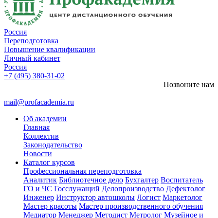
Россия
Переподготовка
Повышение квалификации
Личный кабинет
Россия
+7 (495) 380-31-02
Позвоните нам
mail@profacademia.ru
Об академии
Главная
Коллектив
Законодательство
Новости
Каталог курсов
Профессиональная переподготовка
Аналитик
Библиотечное дело
Бухгалтер
Воспитатель
ГО и ЧС
Госслужащий
Делопроизводство
Дефектолог
Инженер
Инструктор автошколы
Логист
Маркетолог
Мастер красоты
Мастер производственного обучения
Медиатор
Менеджер
Методист
Метролог
Музейное и