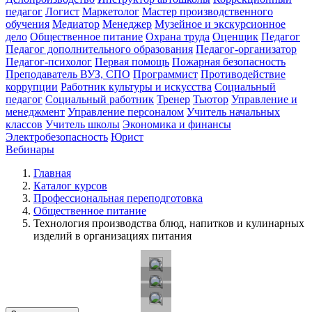
педагог
Логист
Маркетолог
Мастер производственного
обучения
Медиатор
Менеджер
Музейное и экскурсионное
дело
Общественное питание
Охрана труда
Оценщик
Педагог
Педагог дополнительного образования
Педагог-организатор
Педагог-психолог
Первая помощь
Пожарная безопасность
Преподаватель ВУЗ, СПО
Программист
Противодействие
коррупции
Работник культуры и искусства
Социальный
педагог
Социальный работник
Тренер
Тьютор
Управление и
менеджмент
Управление персоналом
Учитель начальных
классов
Учитель школы
Экономика и финансы
Электробезопасность
Юрист
Вебинары
Главная
Каталог курсов
Профессиональная переподготовка
Общественное питание
Технология производства блюд, напитков и кулинарных
изделий в организациях питания