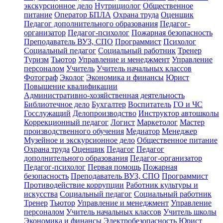
экскурсионное дело
Нутрициолог
Общественное
питание
Оператор БПЛА
Охрана труда
Оценщик
Педагог дополнительного образования
Педагог-
организатор
Педагог-психолог
Пожарная безопасность
Преподаватель ВУЗ, СПО
Программист
Психолог
Социальный педагог
Социальный работник
Тренер
Туризм
Тьютор
Управление и менеджмент
Управление
персоналом
Учитель
Учитель начальных классов
Фотограф
Эколог
Экономика и финансы
Юрист
Повышение квалификации
Административно-хозяйственная деятельность
Библиотечное дело
Бухгалтер
Воспитатель
ГО и ЧС
Госслужащий
Делопроизводство
Инструктор автошколы
Коррекционный педагог
Логист
Маркетолог
Мастер
производственного обучения
Медиатор
Менеджер
Музейное и экскурсионное дело
Общественное питание
Охрана труда
Оценщик
Педагог
Педагог
дополнительного образования
Педагог-организатор
Педагог-психолог
Первая помощь
Пожарная
безопасность
Преподаватель ВУЗ, СПО
Программист
Противодействие коррупции
Работник культуры и
искусства
Социальный педагог
Социальный работник
Тренер
Тьютор
Управление и менеджмент
Управление
персоналом
Учитель начальных классов
Учитель школы
Экономика и финансы
Электробезопасность
Юрист