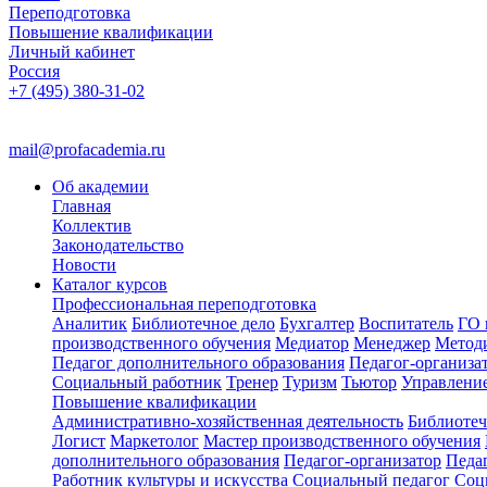
Переподготовка
Повышение квалификации
Личный кабинет
Россия
+7 (495) 380-31-02
mail@profacademia.ru
Об академии
Главная
Коллектив
Законодательство
Новости
Каталог курсов
Профессиональная переподготовка
Аналитик
Библиотечное дело
Бухгалтер
Воспитатель
ГО 
производственного обучения
Медиатор
Менеджер
Метод
Педагог дополнительного образования
Педагог-организа
Социальный работник
Тренер
Туризм
Тьютор
Управлени
Повышение квалификации
Административно-хозяйственная деятельность
Библиотеч
Логист
Маркетолог
Мастер производственного обучения
дополнительного образования
Педагог-организатор
Педа
Работник культуры и искусства
Социальный педагог
Соц