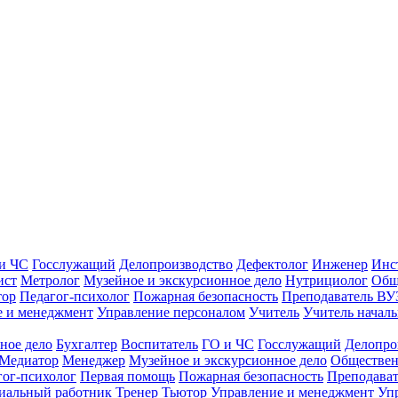
и ЧС
Госслужащий
Делопроизводство
Дефектолог
Инженер
Инс
ист
Метролог
Музейное и экскурсионное дело
Нутрициолог
Общ
тор
Педагог-психолог
Пожарная безопасность
Преподаватель ВУ
е и менеджмент
Управление персоналом
Учитель
Учитель началь
ное дело
Бухгалтер
Воспитатель
ГО и ЧС
Госслужащий
Делопро
Медиатор
Менеджер
Музейное и экскурсионное дело
Обществен
гог-психолог
Первая помощь
Пожарная безопасность
Преподава
иальный работник
Тренер
Тьютор
Управление и менеджмент
Уп