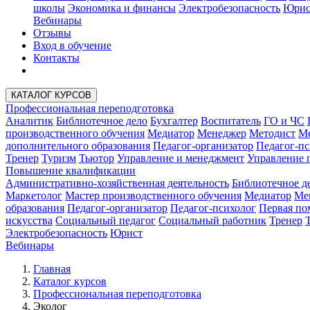
школы
Экономика и финансы
Электробезопасность
Юрис
Вебинары
Отзывы
Вход в обучение
Контакты
КАТАЛОГ КУРСОВ
Профессиональная переподготовка
Аналитик
Библиотечное дело
Бухгалтер
Воспитатель
ГО и ЧС
производственного обучения
Медиатор
Менеджер
Методист
Ме
дополнительного образования
Педагог-организатор
Педагог-пс
Тренер
Туризм
Тьютор
Управление и менеджмент
Управление 
Повышение квалификации
Административно-хозяйственная деятельность
Библиотечное д
Маркетолог
Мастер производственного обучения
Медиатор
Ме
образования
Педагог-организатор
Педагог-психолог
Первая п
искусства
Социальный педагог
Социальный работник
Тренер
Электробезопасность
Юрист
Вебинары
Главная
Каталог курсов
Профессиональная переподготовка
Эколог