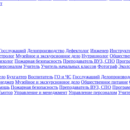
т
Госслужащий
Делопроизводство
Дефектолог
Инженер
Инструкт
тролог
Музейное и экскурсионное дело
Нутрициолог
Обществе
ихолог
Пожарная безопасность
Преподаватель ВУЗ, СПО
Прогр
персоналом
Учитель
Учитель начальных классов
Фотограф
Экол
ело
Бухгалтер
Воспитатель
ГО и ЧС
Госслужащий
Делопроизвод
неджер
Музейное и экскурсионное дело
Общественное питание
омощь
Пожарная безопасность
Преподаватель ВУЗ, СПО
Програм
Тьютор
Управление и менеджмент
Управление персоналом
Учите