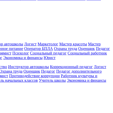
ор автошколы
Логист
Маркетолог
Мастер красоты
Мастер
нное питание
Оператор БПЛА
Охрана труда
Оценщик
Педагог
аммист
Психолог
Социальный педагог
Социальный работник
ог
Экономика и финансы
Юрист
ство
Инструктор автошколы
Коррекционный педагог
Логист
Охрана труда
Оценщик
Педагог
Педагог дополнительного
мист
Противодействие коррупции
Работник культуры и
ль начальных классов
Учитель школы
Экономика и финансы