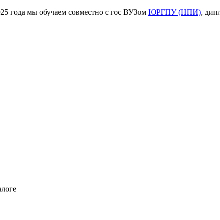
ода мы обучаем совместно с гос ВУЗом
ЮРГПУ (НПИ)
, дип
алоге