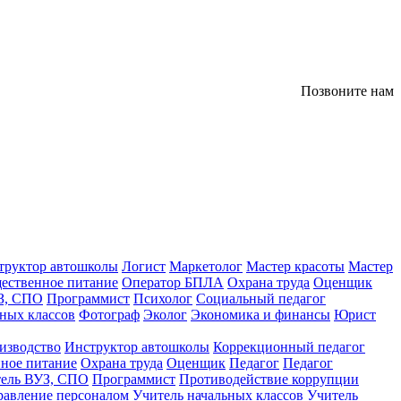
Позвоните нам
труктор автошколы
Логист
Маркетолог
Мастер красоты
Мастер
ественное питание
Оператор БПЛА
Охрана труда
Оценщик
З, СПО
Программист
Психолог
Социальный педагог
ных классов
Фотограф
Эколог
Экономика и финансы
Юрист
изводство
Инструктор автошколы
Коррекционный педагог
ное питание
Охрана труда
Оценщик
Педагог
Педагог
тель ВУЗ, СПО
Программист
Противодействие коррупции
равление персоналом
Учитель начальных классов
Учитель