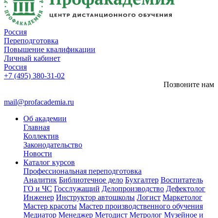
Россия
Переподготовка
Повышение квалификации
Личный кабинет
Россия
+7 (495) 380-31-02
Позвоните нам
mail@profacademia.ru
Об академии
Главная
Коллектив
Законодательство
Новости
Каталог курсов
Профессиональная переподготовка
Аналитик
Библиотечное дело
Бухгалтер
Воспитатель
ГО и ЧС
Госслужащий
Делопроизводство
Дефектолог
Инженер
Инструктор автошколы
Логист
Маркетолог
Мастер красоты
Мастер производственного обучения
Медиатор
Менеджер
Методист
Метролог
Музейное и