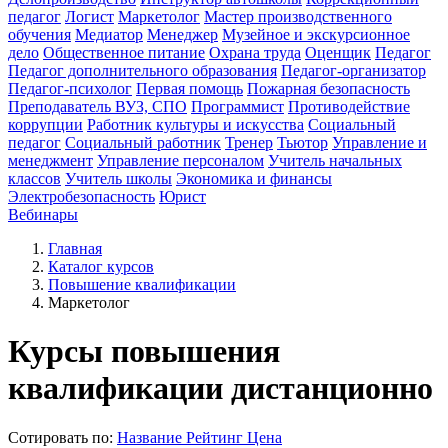
педагог
Логист
Маркетолог
Мастер производственного
обучения
Медиатор
Менеджер
Музейное и экскурсионное
дело
Общественное питание
Охрана труда
Оценщик
Педагог
Педагог дополнительного образования
Педагог-организатор
Педагог-психолог
Первая помощь
Пожарная безопасность
Преподаватель ВУЗ, СПО
Программист
Противодействие
коррупции
Работник культуры и искусства
Социальный
педагог
Социальный работник
Тренер
Тьютор
Управление и
менеджмент
Управление персоналом
Учитель начальных
классов
Учитель школы
Экономика и финансы
Электробезопасность
Юрист
Вебинары
Главная
Каталог курсов
Повышение квалификации
Маркетолог
Курсы повышения
квалификации дистанционно
Сотировать по:
Название
Рейтинг
Цена