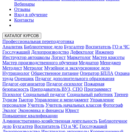
Вебинары
Отзывы
Вход в обучение
Контакты
КАТАЛОГ КУРСОВ
Профессиональная переподготовка
Аналитик
Библиотечное дело
Бухгалтер
Воспитатель
ГО и ЧС
Госслужащий
Делопроизводство
Дефектолог
Инженер
Инструктор автошколы
Логист
Маркетолог
Мастер красоты
Мастер производственного обучения
Медиатор
Менеджер
Методист
Метролог
Музейное и экскурсионное дело
Нутрициолог
Общественное питание
Оператор БПЛА
Охрана
труда
Оценщик
Педагог дополнительного образования
Педагог-организатор
Педагог-психолог
Пожарная
безопасность
Преподаватель ВУЗ, СПО
Программист
Психолог
Социальный педагог
Социальный работник
Тренер
Туризм
Тьютор
Управление и менеджмент
Управление
персоналом
Учитель
Учитель начальных классов
Фотограф
Эколог
Экономика и финансы
Юрист
Повышение квалификации
Административно-хозяйственная деятельность
Библиотечное
дело
Бухгалтер
Воспитатель
ГО и ЧС
Госслужащий
Делопроизводство
Инструктор автошколы
Коррекционный