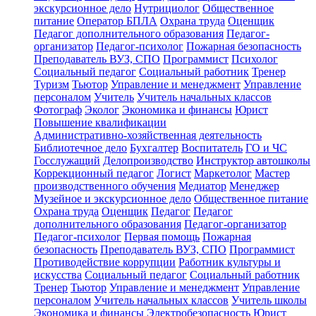
экскурсионное дело
Нутрициолог
Общественное
питание
Оператор БПЛА
Охрана труда
Оценщик
Педагог дополнительного образования
Педагог-
организатор
Педагог-психолог
Пожарная безопасность
Преподаватель ВУЗ, СПО
Программист
Психолог
Социальный педагог
Социальный работник
Тренер
Туризм
Тьютор
Управление и менеджмент
Управление
персоналом
Учитель
Учитель начальных классов
Фотограф
Эколог
Экономика и финансы
Юрист
Повышение квалификации
Административно-хозяйственная деятельность
Библиотечное дело
Бухгалтер
Воспитатель
ГО и ЧС
Госслужащий
Делопроизводство
Инструктор автошколы
Коррекционный педагог
Логист
Маркетолог
Мастер
производственного обучения
Медиатор
Менеджер
Музейное и экскурсионное дело
Общественное питание
Охрана труда
Оценщик
Педагог
Педагог
дополнительного образования
Педагог-организатор
Педагог-психолог
Первая помощь
Пожарная
безопасность
Преподаватель ВУЗ, СПО
Программист
Противодействие коррупции
Работник культуры и
искусства
Социальный педагог
Социальный работник
Тренер
Тьютор
Управление и менеджмент
Управление
персоналом
Учитель начальных классов
Учитель школы
Экономика и финансы
Электробезопасность
Юрист