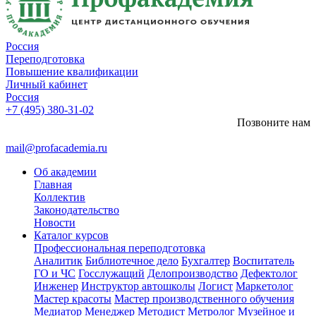
Россия
Переподготовка
Повышение квалификации
Личный кабинет
Россия
+7 (495) 380-31-02
Позвоните нам
mail@profacademia.ru
Об академии
Главная
Коллектив
Законодательство
Новости
Каталог курсов
Профессиональная переподготовка
Аналитик
Библиотечное дело
Бухгалтер
Воспитатель
ГО и ЧС
Госслужащий
Делопроизводство
Дефектолог
Инженер
Инструктор автошколы
Логист
Маркетолог
Мастер красоты
Мастер производственного обучения
Медиатор
Менеджер
Методист
Метролог
Музейное и