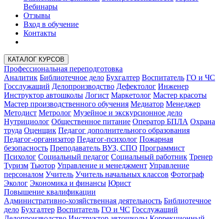
Вебинары
Отзывы
Вход в обучение
Контакты
КАТАЛОГ КУРСОВ
Профессиональная переподготовка
Аналитик
Библиотечное дело
Бухгалтер
Воспитатель
ГО и ЧС
Госслужащий
Делопроизводство
Дефектолог
Инженер
Инструктор автошколы
Логист
Маркетолог
Мастер красоты
Мастер производственного обучения
Медиатор
Менеджер
Методист
Метролог
Музейное и экскурсионное дело
Нутрициолог
Общественное питание
Оператор БПЛА
Охрана
труда
Оценщик
Педагог дополнительного образования
Педагог-организатор
Педагог-психолог
Пожарная
безопасность
Преподаватель ВУЗ, СПО
Программист
Психолог
Социальный педагог
Социальный работник
Тренер
Туризм
Тьютор
Управление и менеджмент
Управление
персоналом
Учитель
Учитель начальных классов
Фотограф
Эколог
Экономика и финансы
Юрист
Повышение квалификации
Административно-хозяйственная деятельность
Библиотечное
дело
Бухгалтер
Воспитатель
ГО и ЧС
Госслужащий
Делопроизводство
Инструктор автошколы
Коррекционный