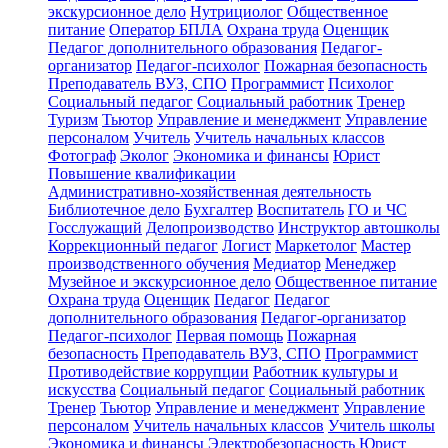
экскурсионное дело
Нутрициолог
Общественное
питание
Оператор БПЛА
Охрана труда
Оценщик
Педагог дополнительного образования
Педагог-
организатор
Педагог-психолог
Пожарная безопасность
Преподаватель ВУЗ, СПО
Программист
Психолог
Социальный педагог
Социальный работник
Тренер
Туризм
Тьютор
Управление и менеджмент
Управление
персоналом
Учитель
Учитель начальных классов
Фотограф
Эколог
Экономика и финансы
Юрист
Повышение квалификации
Административно-хозяйственная деятельность
Библиотечное дело
Бухгалтер
Воспитатель
ГО и ЧС
Госслужащий
Делопроизводство
Инструктор автошколы
Коррекционный педагог
Логист
Маркетолог
Мастер
производственного обучения
Медиатор
Менеджер
Музейное и экскурсионное дело
Общественное питание
Охрана труда
Оценщик
Педагог
Педагог
дополнительного образования
Педагог-организатор
Педагог-психолог
Первая помощь
Пожарная
безопасность
Преподаватель ВУЗ, СПО
Программист
Противодействие коррупции
Работник культуры и
искусства
Социальный педагог
Социальный работник
Тренер
Тьютор
Управление и менеджмент
Управление
персоналом
Учитель начальных классов
Учитель школы
Экономика и финансы
Электробезопасность
Юрист