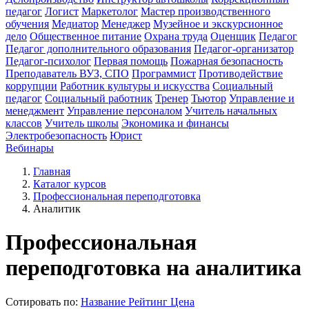
педагог
Логист
Маркетолог
Мастер производственного
обучения
Медиатор
Менеджер
Музейное и экскурсионное
дело
Общественное питание
Охрана труда
Оценщик
Педагог
Педагог дополнительного образования
Педагог-организатор
Педагог-психолог
Первая помощь
Пожарная безопасность
Преподаватель ВУЗ, СПО
Программист
Противодействие
коррупции
Работник культуры и искусства
Социальный
педагог
Социальный работник
Тренер
Тьютор
Управление и
менеджмент
Управление персоналом
Учитель начальных
классов
Учитель школы
Экономика и финансы
Электробезопасность
Юрист
Вебинары
Главная
Каталог курсов
Профессиональная переподготовка
Аналитик
Профессиональная
переподготовка на аналитика
Сотировать по:
Название
Рейтинг
Цена