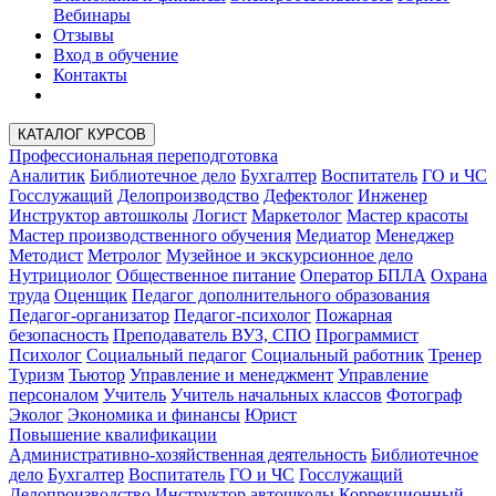
Вебинары
Отзывы
Вход в обучение
Контакты
КАТАЛОГ КУРСОВ
Профессиональная переподготовка
Аналитик
Библиотечное дело
Бухгалтер
Воспитатель
ГО и ЧС
Госслужащий
Делопроизводство
Дефектолог
Инженер
Инструктор автошколы
Логист
Маркетолог
Мастер красоты
Мастер производственного обучения
Медиатор
Менеджер
Методист
Метролог
Музейное и экскурсионное дело
Нутрициолог
Общественное питание
Оператор БПЛА
Охрана
труда
Оценщик
Педагог дополнительного образования
Педагог-организатор
Педагог-психолог
Пожарная
безопасность
Преподаватель ВУЗ, СПО
Программист
Психолог
Социальный педагог
Социальный работник
Тренер
Туризм
Тьютор
Управление и менеджмент
Управление
персоналом
Учитель
Учитель начальных классов
Фотограф
Эколог
Экономика и финансы
Юрист
Повышение квалификации
Административно-хозяйственная деятельность
Библиотечное
дело
Бухгалтер
Воспитатель
ГО и ЧС
Госслужащий
Делопроизводство
Инструктор автошколы
Коррекционный