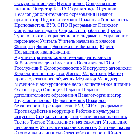
экскурсионное дело
Нутрициолог
Общественное
питание
Оператор БПЛА
Охрана труда
Оценщик
Педагог дополнительного образования
Педагог-
организатор
Педагог-психолог
Пожарная безопасность
Преподаватель ВУЗ, СПО
Программист
Психолог
Социальный педагог
Социальный работник
Тренер
Туризм
Тьютор
Управление и менеджмент
Управление
персоналом
Учитель
Учитель начальных классов
Фотограф
Эколог
Экономика и финансы
Юрист
Повышение квалификации
Административно-хозяйственная деятельность
Библиотечное дело
Бухгалтер
Воспитатель
ГО и ЧС
Госслужащий
Делопроизводство
Инструктор автошколы
Коррекционный педагог
Логист
Маркетолог
Мастер
производственного обучения
Медиатор
Менеджер
Музейное и экскурсионное дело
Общественное питание
Охрана труда
Оценщик
Педагог
Педагог
дополнительного образования
Педагог-организатор
Педагог-психолог
Первая помощь
Пожарная
безопасность
Преподаватель ВУЗ, СПО
Программист
Противодействие коррупции
Работник культуры и
искусства
Социальный педагог
Социальный работник
Тренер
Тьютор
Управление и менеджмент
Управление
персоналом
Учитель начальных классов
Учитель школы
Экономика и финансы
Электробезопасность
Юрист