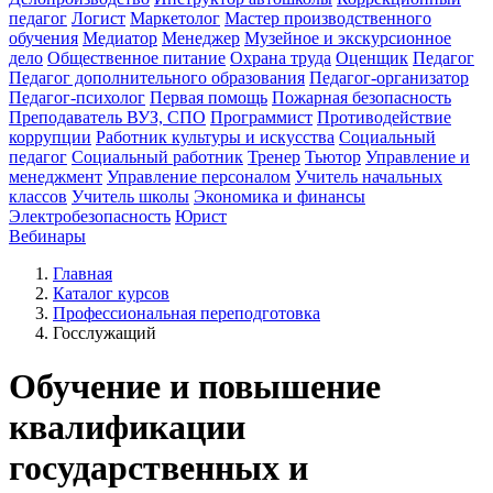
педагог
Логист
Маркетолог
Мастер производственного
обучения
Медиатор
Менеджер
Музейное и экскурсионное
дело
Общественное питание
Охрана труда
Оценщик
Педагог
Педагог дополнительного образования
Педагог-организатор
Педагог-психолог
Первая помощь
Пожарная безопасность
Преподаватель ВУЗ, СПО
Программист
Противодействие
коррупции
Работник культуры и искусства
Социальный
педагог
Социальный работник
Тренер
Тьютор
Управление и
менеджмент
Управление персоналом
Учитель начальных
классов
Учитель школы
Экономика и финансы
Электробезопасность
Юрист
Вебинары
Главная
Каталог курсов
Профессиональная переподготовка
Госслужащий
Обучение и повышение
квалификации
государственных и