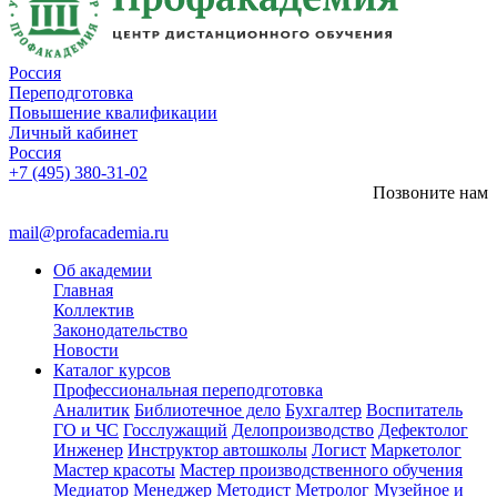
Россия
Переподготовка
Повышение квалификации
Личный кабинет
Россия
+7 (495) 380-31-02
Позвоните нам
mail@profacademia.ru
Об академии
Главная
Коллектив
Законодательство
Новости
Каталог курсов
Профессиональная переподготовка
Аналитик
Библиотечное дело
Бухгалтер
Воспитатель
ГО и ЧС
Госслужащий
Делопроизводство
Дефектолог
Инженер
Инструктор автошколы
Логист
Маркетолог
Мастер красоты
Мастер производственного обучения
Медиатор
Менеджер
Методист
Метролог
Музейное и