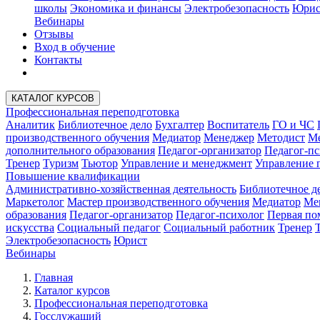
школы
Экономика и финансы
Электробезопасность
Юрис
Вебинары
Отзывы
Вход в обучение
Контакты
КАТАЛОГ КУРСОВ
Профессиональная переподготовка
Аналитик
Библиотечное дело
Бухгалтер
Воспитатель
ГО и ЧС
производственного обучения
Медиатор
Менеджер
Методист
Ме
дополнительного образования
Педагог-организатор
Педагог-пс
Тренер
Туризм
Тьютор
Управление и менеджмент
Управление 
Повышение квалификации
Административно-хозяйственная деятельность
Библиотечное д
Маркетолог
Мастер производственного обучения
Медиатор
Ме
образования
Педагог-организатор
Педагог-психолог
Первая п
искусства
Социальный педагог
Социальный работник
Тренер
Электробезопасность
Юрист
Вебинары
Главная
Каталог курсов
Профессиональная переподготовка
Госслужащий