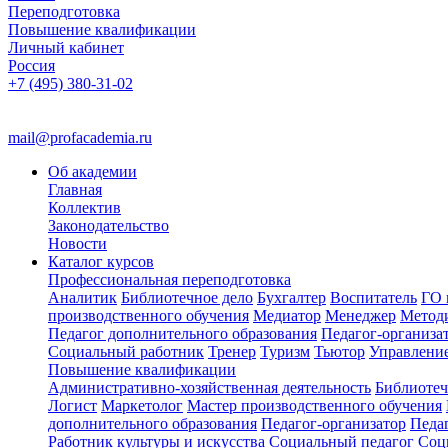
Переподготовка
Повышение квалификации
Личный кабинет
Россия
+7 (495) 380-31-02
mail@profacademia.ru
Об академии
Главная
Коллектив
Законодательство
Новости
Каталог курсов
Профессиональная переподготовка
Аналитик
Библиотечное дело
Бухгалтер
Воспитатель
ГО 
производственного обучения
Медиатор
Менеджер
Метод
Педагог дополнительного образования
Педагог-организа
Социальный работник
Тренер
Туризм
Тьютор
Управлени
Повышение квалификации
Административно-хозяйственная деятельность
Библиотеч
Логист
Маркетолог
Мастер производственного обучения
дополнительного образования
Педагог-организатор
Педа
Работник культуры и искусства
Социальный педагог
Соц