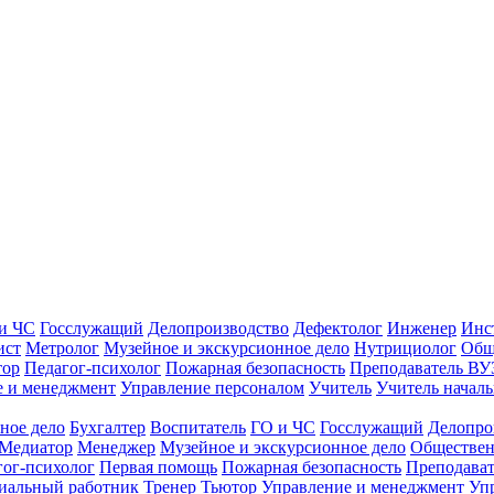
и ЧС
Госслужащий
Делопроизводство
Дефектолог
Инженер
Инс
ист
Метролог
Музейное и экскурсионное дело
Нутрициолог
Общ
тор
Педагог-психолог
Пожарная безопасность
Преподаватель ВУ
е и менеджмент
Управление персоналом
Учитель
Учитель началь
ное дело
Бухгалтер
Воспитатель
ГО и ЧС
Госслужащий
Делопро
Медиатор
Менеджер
Музейное и экскурсионное дело
Обществен
гог-психолог
Первая помощь
Пожарная безопасность
Преподава
иальный работник
Тренер
Тьютор
Управление и менеджмент
Уп