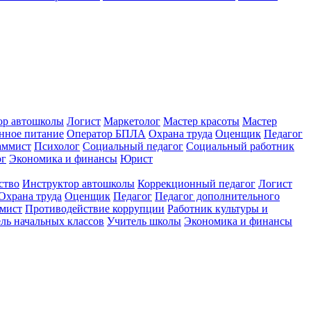
ор автошколы
Логист
Маркетолог
Мастер красоты
Мастер
нное питание
Оператор БПЛА
Охрана труда
Оценщик
Педагог
аммист
Психолог
Социальный педагог
Социальный работник
ог
Экономика и финансы
Юрист
ство
Инструктор автошколы
Коррекционный педагог
Логист
Охрана труда
Оценщик
Педагог
Педагог дополнительного
мист
Противодействие коррупции
Работник культуры и
ль начальных классов
Учитель школы
Экономика и финансы