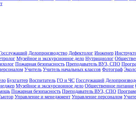
т
Госслужащий
Делопроизводство
Дефектолог
Инженер
Инструкт
тролог
Музейное и экскурсионное дело
Нутрициолог
Обществе
ихолог
Пожарная безопасность
Преподаватель ВУЗ, СПО
Прогр
персоналом
Учитель
Учитель начальных классов
Фотограф
Экол
ело
Бухгалтер
Воспитатель
ГО и ЧС
Госслужащий
Делопроизвод
неджер
Музейное и экскурсионное дело
Общественное питание
омощь
Пожарная безопасность
Преподаватель ВУЗ, СПО
Програм
Тьютор
Управление и менеджмент
Управление персоналом
Учите