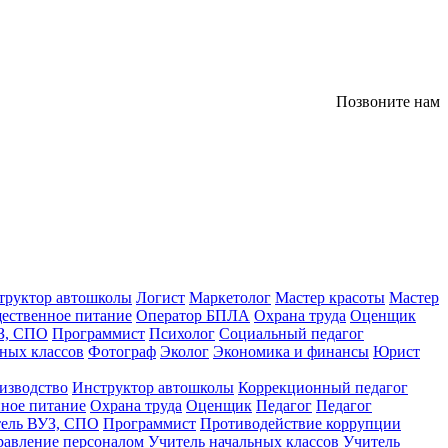
Позвоните нам
труктор автошколы
Логист
Маркетолог
Мастер красоты
Мастер
ественное питание
Оператор БПЛА
Охрана труда
Оценщик
З, СПО
Программист
Психолог
Социальный педагог
ных классов
Фотограф
Эколог
Экономика и финансы
Юрист
изводство
Инструктор автошколы
Коррекционный педагог
ное питание
Охрана труда
Оценщик
Педагог
Педагог
тель ВУЗ, СПО
Программист
Противодействие коррупции
равление персоналом
Учитель начальных классов
Учитель