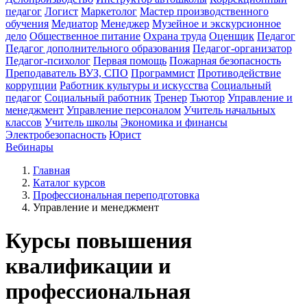
педагог
Логист
Маркетолог
Мастер производственного
обучения
Медиатор
Менеджер
Музейное и экскурсионное
дело
Общественное питание
Охрана труда
Оценщик
Педагог
Педагог дополнительного образования
Педагог-организатор
Педагог-психолог
Первая помощь
Пожарная безопасность
Преподаватель ВУЗ, СПО
Программист
Противодействие
коррупции
Работник культуры и искусства
Социальный
педагог
Социальный работник
Тренер
Тьютор
Управление и
менеджмент
Управление персоналом
Учитель начальных
классов
Учитель школы
Экономика и финансы
Электробезопасность
Юрист
Вебинары
Главная
Каталог курсов
Профессиональная переподготовка
Управление и менеджмент
Курсы повышения
квалификации и
профессиональная