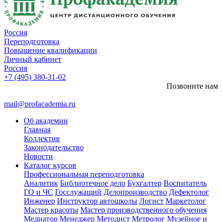
Россия
Переподготовка
Повышение квалификации
Личный кабинет
Россия
+7 (495) 380-31-02
Позвоните нам
mail@profacademia.ru
Об академии
Главная
Коллектив
Законодательство
Новости
Каталог курсов
Профессиональная переподготовка
Аналитик
Библиотечное дело
Бухгалтер
Воспитатель
ГО и ЧС
Госслужащий
Делопроизводство
Дефектолог
Инженер
Инструктор автошколы
Логист
Маркетолог
Мастер красоты
Мастер производственного обучения
Медиатор
Менеджер
Методист
Метролог
Музейное и