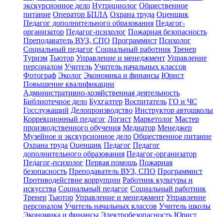
экскурсионное дело
Нутрициолог
Общественное
питание
Оператор БПЛА
Охрана труда
Оценщик
Педагог дополнительного образования
Педагог-
организатор
Педагог-психолог
Пожарная безопасность
Преподаватель ВУЗ, СПО
Программист
Психолог
Социальный педагог
Социальный работник
Тренер
Туризм
Тьютор
Управление и менеджмент
Управление
персоналом
Учитель
Учитель начальных классов
Фотограф
Эколог
Экономика и финансы
Юрист
Повышение квалификации
Административно-хозяйственная деятельность
Библиотечное дело
Бухгалтер
Воспитатель
ГО и ЧС
Госслужащий
Делопроизводство
Инструктор автошколы
Коррекционный педагог
Логист
Маркетолог
Мастер
производственного обучения
Медиатор
Менеджер
Музейное и экскурсионное дело
Общественное питание
Охрана труда
Оценщик
Педагог
Педагог
дополнительного образования
Педагог-организатор
Педагог-психолог
Первая помощь
Пожарная
безопасность
Преподаватель ВУЗ, СПО
Программист
Противодействие коррупции
Работник культуры и
искусства
Социальный педагог
Социальный работник
Тренер
Тьютор
Управление и менеджмент
Управление
персоналом
Учитель начальных классов
Учитель школы
Экономика и финансы
Электробезопасность
Юрист