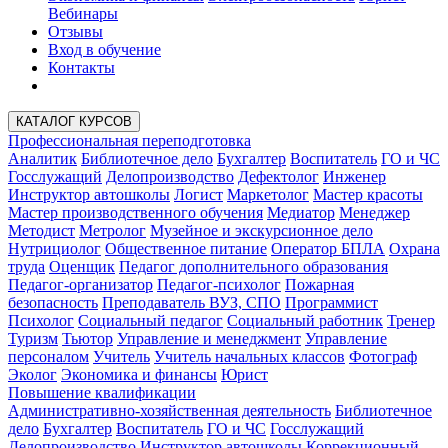
Вебинары
Отзывы
Вход в обучение
Контакты
КАТАЛОГ КУРСОВ
Профессиональная переподготовка
Аналитик
Библиотечное дело
Бухгалтер
Воспитатель
ГО и ЧС
Госслужащий
Делопроизводство
Дефектолог
Инженер
Инструктор автошколы
Логист
Маркетолог
Мастер красоты
Мастер производственного обучения
Медиатор
Менеджер
Методист
Метролог
Музейное и экскурсионное дело
Нутрициолог
Общественное питание
Оператор БПЛА
Охрана
труда
Оценщик
Педагог дополнительного образования
Педагог-организатор
Педагог-психолог
Пожарная
безопасность
Преподаватель ВУЗ, СПО
Программист
Психолог
Социальный педагог
Социальный работник
Тренер
Туризм
Тьютор
Управление и менеджмент
Управление
персоналом
Учитель
Учитель начальных классов
Фотограф
Эколог
Экономика и финансы
Юрист
Повышение квалификации
Административно-хозяйственная деятельность
Библиотечное
дело
Бухгалтер
Воспитатель
ГО и ЧС
Госслужащий
Делопроизводство
Инструктор автошколы
Коррекционный