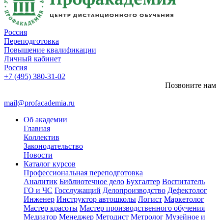
Россия
Переподготовка
Повышение квалификации
Личный кабинет
Россия
+7 (495) 380-31-02
Позвоните нам
mail@profacademia.ru
Об академии
Главная
Коллектив
Законодательство
Новости
Каталог курсов
Профессиональная переподготовка
Аналитик
Библиотечное дело
Бухгалтер
Воспитатель
ГО и ЧС
Госслужащий
Делопроизводство
Дефектолог
Инженер
Инструктор автошколы
Логист
Маркетолог
Мастер красоты
Мастер производственного обучения
Медиатор
Менеджер
Методист
Метролог
Музейное и