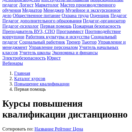
педагог
Логист
Маркетолог
Мастер производственного
обучения
Медиатор
Менеджер
Музейное и экскурсионное
дело
Общественное питание
Охрана труда
Оценщик
Педагог
Педагог дополнительного образования
Педагог-организатор
Педагог-психолог
Первая помощь
Пожарная безопасность
Преподаватель ВУЗ, СПО
Программист
Противодействие
коррупции
Работник культуры и искусства
Социальный
педагог
Социальный работник
Тренер
Тьютор
Управление и
менеджмент
Управление персоналом
Учитель начальных
классов
Учитель школы
Экономика и финансы
Электробезопасность
Юрист
Вебинары
Главная
Каталог курсов
Повышение квалификации
Первая помощь
Курсы повышения
квалификации дистанционно
Сотировать по:
Название
Рейтинг
Цена