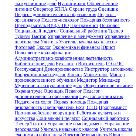
экскурсионное дело
Нутрициолог
Общественное
питание
Оператор БПЛА
Охрана труда
Оценщик
Педагог дополнительного образования
Педагог-
организатор
Педагог-психолог
Пожарная безопасность
Преподаватель ВУЗ, СПО
Программист
Психолог
Социальный педагог
Социальный работник
Тренер
Туризм
Тьютор
Управление и менеджмент
Управление
персоналом
Учитель
Учитель начальных классов
Фотограф
Эколог
Экономика и финансы
Юрист
Повышение квалификации
Административно-хозяйственная деятельность
Библиотечное дело
Бухгалтер
Воспитатель
ГО и ЧС
Госслужащий
Делопроизводство
Инструктор автошколы
Коррекционный педагог
Логист
Маркетолог
Мастер
производственного обучения
Медиатор
Менеджер
Музейное и экскурсионное дело
Общественное питание
Охрана труда
Оценщик
Педагог
Педагог
дополнительного образования
Педагог-организатор
Педагог-психолог
Первая помощь
Пожарная
безопасность
Преподаватель ВУЗ, СПО
Программист
Противодействие коррупции
Работник культуры и
искусства
Социальный педагог
Социальный работник
Тренер
Тьютор
Управление и менеджмент
Управление
персоналом
Учитель начальных классов
Учитель школы
Экономика и финансы
Электробезопасность
Юрист