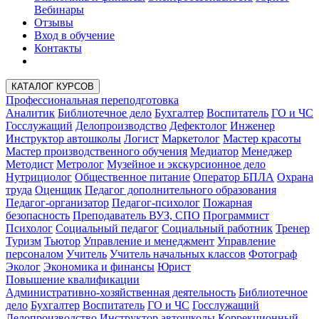
Вебинары
Отзывы
Вход в обучение
Контакты
КАТАЛОГ КУРСОВ
Профессиональная переподготовка
Аналитик
Библиотечное дело
Бухгалтер
Воспитатель
ГО и ЧС
Госслужащий
Делопроизводство
Дефектолог
Инженер
Инструктор автошколы
Логист
Маркетолог
Мастер красоты
Мастер производственного обучения
Медиатор
Менеджер
Методист
Метролог
Музейное и экскурсионное дело
Нутрициолог
Общественное питание
Оператор БПЛА
Охрана
труда
Оценщик
Педагог дополнительного образования
Педагог-организатор
Педагог-психолог
Пожарная
безопасность
Преподаватель ВУЗ, СПО
Программист
Психолог
Социальный педагог
Социальный работник
Тренер
Туризм
Тьютор
Управление и менеджмент
Управление
персоналом
Учитель
Учитель начальных классов
Фотограф
Эколог
Экономика и финансы
Юрист
Повышение квалификации
Административно-хозяйственная деятельность
Библиотечное
дело
Бухгалтер
Воспитатель
ГО и ЧС
Госслужащий
Делопроизводство
Инструктор автошколы
Коррекционный