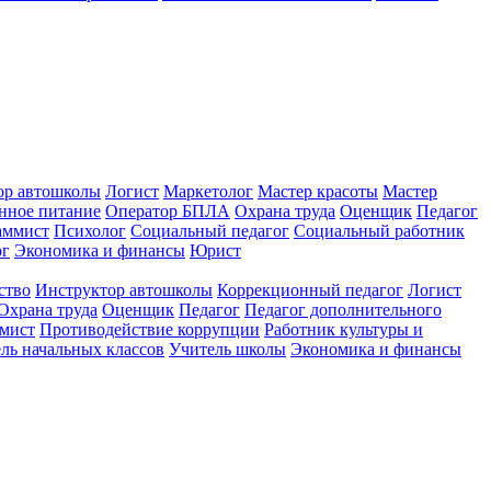
ор автошколы
Логист
Маркетолог
Мастер красоты
Мастер
нное питание
Оператор БПЛА
Охрана труда
Оценщик
Педагог
аммист
Психолог
Социальный педагог
Социальный работник
ог
Экономика и финансы
Юрист
ство
Инструктор автошколы
Коррекционный педагог
Логист
Охрана труда
Оценщик
Педагог
Педагог дополнительного
мист
Противодействие коррупции
Работник культуры и
ль начальных классов
Учитель школы
Экономика и финансы