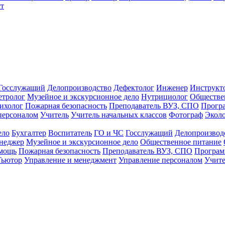
т
Госслужащий
Делопроизводство
Дефектолог
Инженер
Инструкт
тролог
Музейное и экскурсионное дело
Нутрициолог
Обществе
ихолог
Пожарная безопасность
Преподаватель ВУЗ, СПО
Прогр
персоналом
Учитель
Учитель начальных классов
Фотограф
Экол
ело
Бухгалтер
Воспитатель
ГО и ЧС
Госслужащий
Делопроизвод
неджер
Музейное и экскурсионное дело
Общественное питание
омощь
Пожарная безопасность
Преподаватель ВУЗ, СПО
Програм
Тьютор
Управление и менеджмент
Управление персоналом
Учите