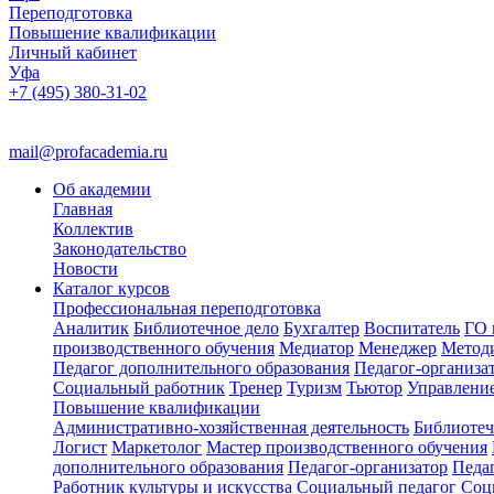
Переподготовка
Повышение квалификации
Личный кабинет
Уфа
+7 (495) 380-31-02
mail@profacademia.ru
Об академии
Главная
Коллектив
Законодательство
Новости
Каталог курсов
Профессиональная переподготовка
Аналитик
Библиотечное дело
Бухгалтер
Воспитатель
ГО 
производственного обучения
Медиатор
Менеджер
Метод
Педагог дополнительного образования
Педагог-организа
Социальный работник
Тренер
Туризм
Тьютор
Управлени
Повышение квалификации
Административно-хозяйственная деятельность
Библиотеч
Логист
Маркетолог
Мастер производственного обучения
дополнительного образования
Педагог-организатор
Педа
Работник культуры и искусства
Социальный педагог
Соц