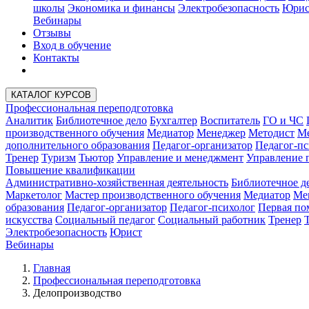
школы
Экономика и финансы
Электробезопасность
Юрис
Вебинары
Отзывы
Вход в обучение
Контакты
КАТАЛОГ КУРСОВ
Профессиональная переподготовка
Аналитик
Библиотечное дело
Бухгалтер
Воспитатель
ГО и ЧС
производственного обучения
Медиатор
Менеджер
Методист
Ме
дополнительного образования
Педагог-организатор
Педагог-пс
Тренер
Туризм
Тьютор
Управление и менеджмент
Управление 
Повышение квалификации
Административно-хозяйственная деятельность
Библиотечное д
Маркетолог
Мастер производственного обучения
Медиатор
Ме
образования
Педагог-организатор
Педагог-психолог
Первая п
искусства
Социальный педагог
Социальный работник
Тренер
Электробезопасность
Юрист
Вебинары
Главная
Профессиональная переподготовка
Делопроизводство