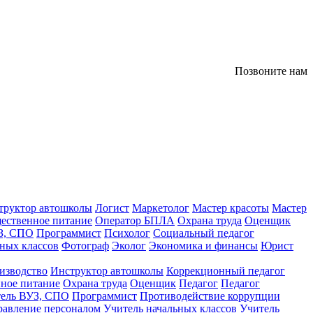
Позвоните нам
труктор автошколы
Логист
Маркетолог
Мастер красоты
Мастер
ественное питание
Оператор БПЛА
Охрана труда
Оценщик
З, СПО
Программист
Психолог
Социальный педагог
ных классов
Фотограф
Эколог
Экономика и финансы
Юрист
изводство
Инструктор автошколы
Коррекционный педагог
ное питание
Охрана труда
Оценщик
Педагог
Педагог
тель ВУЗ, СПО
Программист
Противодействие коррупции
равление персоналом
Учитель начальных классов
Учитель