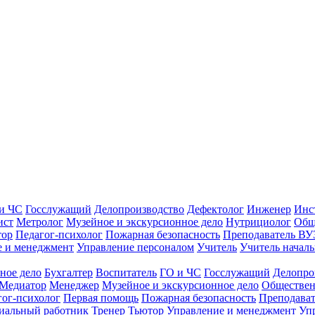
и ЧС
Госслужащий
Делопроизводство
Дефектолог
Инженер
Инс
ист
Метролог
Музейное и экскурсионное дело
Нутрициолог
Общ
тор
Педагог-психолог
Пожарная безопасность
Преподаватель ВУ
е и менеджмент
Управление персоналом
Учитель
Учитель началь
ное дело
Бухгалтер
Воспитатель
ГО и ЧС
Госслужащий
Делопро
Медиатор
Менеджер
Музейное и экскурсионное дело
Обществен
гог-психолог
Первая помощь
Пожарная безопасность
Преподава
иальный работник
Тренер
Тьютор
Управление и менеджмент
Уп