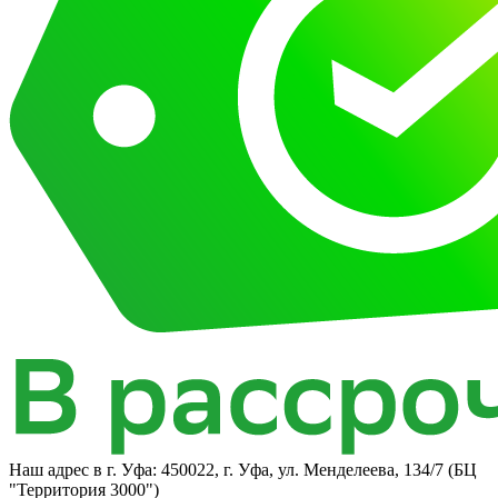
Наш адрес в
г. Уфа: 450022, г. Уфа, ул. Менделеева, 134/7 (БЦ
"Территория 3000")