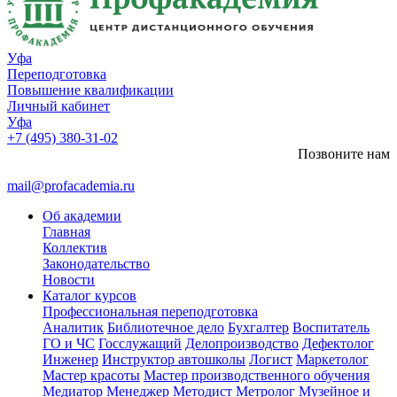
Уфа
Переподготовка
Повышение квалификации
Личный кабинет
Уфа
+7 (495) 380-31-02
Позвоните нам
mail@profacademia.ru
Об академии
Главная
Коллектив
Законодательство
Новости
Каталог курсов
Профессиональная переподготовка
Аналитик
Библиотечное дело
Бухгалтер
Воспитатель
ГО и ЧС
Госслужащий
Делопроизводство
Дефектолог
Инженер
Инструктор автошколы
Логист
Маркетолог
Мастер красоты
Мастер производственного обучения
Медиатор
Менеджер
Методист
Метролог
Музейное и