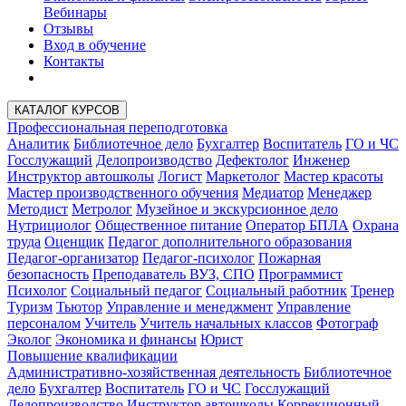
Вебинары
Отзывы
Вход в обучение
Контакты
КАТАЛОГ КУРСОВ
Профессиональная переподготовка
Аналитик
Библиотечное дело
Бухгалтер
Воспитатель
ГО и ЧС
Госслужащий
Делопроизводство
Дефектолог
Инженер
Инструктор автошколы
Логист
Маркетолог
Мастер красоты
Мастер производственного обучения
Медиатор
Менеджер
Методист
Метролог
Музейное и экскурсионное дело
Нутрициолог
Общественное питание
Оператор БПЛА
Охрана
труда
Оценщик
Педагог дополнительного образования
Педагог-организатор
Педагог-психолог
Пожарная
безопасность
Преподаватель ВУЗ, СПО
Программист
Психолог
Социальный педагог
Социальный работник
Тренер
Туризм
Тьютор
Управление и менеджмент
Управление
персоналом
Учитель
Учитель начальных классов
Фотограф
Эколог
Экономика и финансы
Юрист
Повышение квалификации
Административно-хозяйственная деятельность
Библиотечное
дело
Бухгалтер
Воспитатель
ГО и ЧС
Госслужащий
Делопроизводство
Инструктор автошколы
Коррекционный