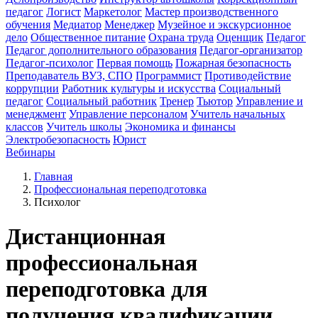
педагог
Логист
Маркетолог
Мастер производственного
обучения
Медиатор
Менеджер
Музейное и экскурсионное
дело
Общественное питание
Охрана труда
Оценщик
Педагог
Педагог дополнительного образования
Педагог-организатор
Педагог-психолог
Первая помощь
Пожарная безопасность
Преподаватель ВУЗ, СПО
Программист
Противодействие
коррупции
Работник культуры и искусства
Социальный
педагог
Социальный работник
Тренер
Тьютор
Управление и
менеджмент
Управление персоналом
Учитель начальных
классов
Учитель школы
Экономика и финансы
Электробезопасность
Юрист
Вебинары
Главная
Профессиональная переподготовка
Психолог
Дистанционная
профессиональная
переподготовка для
получения квалификации