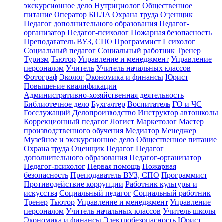
экскурсионное дело
Нутрициолог
Общественное
питание
Оператор БПЛА
Охрана труда
Оценщик
Педагог дополнительного образования
Педагог-
организатор
Педагог-психолог
Пожарная безопасность
Преподаватель ВУЗ, СПО
Программист
Психолог
Социальный педагог
Социальный работник
Тренер
Туризм
Тьютор
Управление и менеджмент
Управление
персоналом
Учитель
Учитель начальных классов
Фотограф
Эколог
Экономика и финансы
Юрист
Повышение квалификации
Административно-хозяйственная деятельность
Библиотечное дело
Бухгалтер
Воспитатель
ГО и ЧС
Госслужащий
Делопроизводство
Инструктор автошколы
Коррекционный педагог
Логист
Маркетолог
Мастер
производственного обучения
Медиатор
Менеджер
Музейное и экскурсионное дело
Общественное питание
Охрана труда
Оценщик
Педагог
Педагог
дополнительного образования
Педагог-организатор
Педагог-психолог
Первая помощь
Пожарная
безопасность
Преподаватель ВУЗ, СПО
Программист
Противодействие коррупции
Работник культуры и
искусства
Социальный педагог
Социальный работник
Тренер
Тьютор
Управление и менеджмент
Управление
персоналом
Учитель начальных классов
Учитель школы
Экономика и финансы
Электробезопасность
Юрист