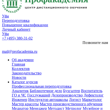
Уфа
Переподготовка
Повышение квалификации
Личный кабинет
Уфа
+7 (495) 380-31-02
Позвоните нам
mail@profacademia.ru
Об академии
Главная
Коллектив
Законодательство
Новости
Каталог курсов
Профессиональная переподготовка
Аналитик
Библиотечное дело
Бухгалтер
Воспитатель
ГО и ЧС
Госслужащий
Делопроизводство
Дефектолог
Инженер
Инструктор автошколы
Логист
Маркетолог
Мастер красоты
Мастер производственного обучения
Медиатор
Менеджер
Методист
Метролог
Музейное и