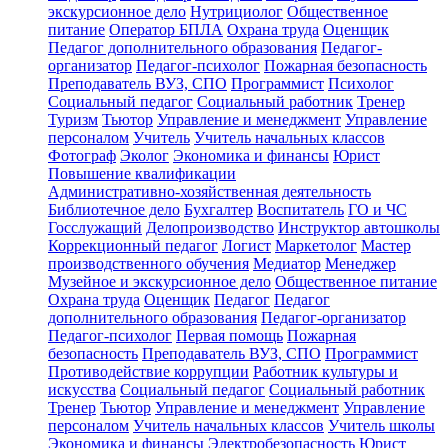
экскурсионное дело
Нутрициолог
Общественное
питание
Оператор БПЛА
Охрана труда
Оценщик
Педагог дополнительного образования
Педагог-
организатор
Педагог-психолог
Пожарная безопасность
Преподаватель ВУЗ, СПО
Программист
Психолог
Социальный педагог
Социальный работник
Тренер
Туризм
Тьютор
Управление и менеджмент
Управление
персоналом
Учитель
Учитель начальных классов
Фотограф
Эколог
Экономика и финансы
Юрист
Повышение квалификации
Административно-хозяйственная деятельность
Библиотечное дело
Бухгалтер
Воспитатель
ГО и ЧС
Госслужащий
Делопроизводство
Инструктор автошколы
Коррекционный педагог
Логист
Маркетолог
Мастер
производственного обучения
Медиатор
Менеджер
Музейное и экскурсионное дело
Общественное питание
Охрана труда
Оценщик
Педагог
Педагог
дополнительного образования
Педагог-организатор
Педагог-психолог
Первая помощь
Пожарная
безопасность
Преподаватель ВУЗ, СПО
Программист
Противодействие коррупции
Работник культуры и
искусства
Социальный педагог
Социальный работник
Тренер
Тьютор
Управление и менеджмент
Управление
персоналом
Учитель начальных классов
Учитель школы
Экономика и финансы
Электробезопасность
Юрист