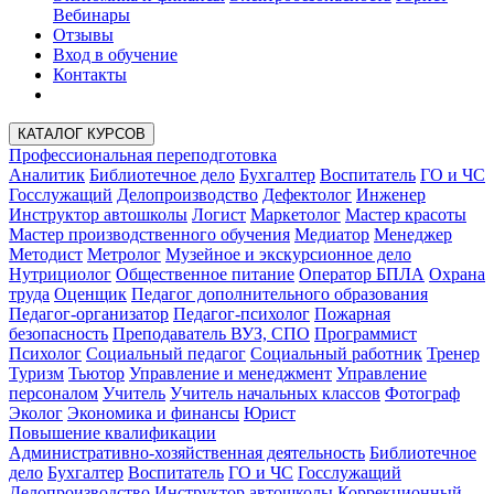
Вебинары
Отзывы
Вход в обучение
Контакты
КАТАЛОГ КУРСОВ
Профессиональная переподготовка
Аналитик
Библиотечное дело
Бухгалтер
Воспитатель
ГО и ЧС
Госслужащий
Делопроизводство
Дефектолог
Инженер
Инструктор автошколы
Логист
Маркетолог
Мастер красоты
Мастер производственного обучения
Медиатор
Менеджер
Методист
Метролог
Музейное и экскурсионное дело
Нутрициолог
Общественное питание
Оператор БПЛА
Охрана
труда
Оценщик
Педагог дополнительного образования
Педагог-организатор
Педагог-психолог
Пожарная
безопасность
Преподаватель ВУЗ, СПО
Программист
Психолог
Социальный педагог
Социальный работник
Тренер
Туризм
Тьютор
Управление и менеджмент
Управление
персоналом
Учитель
Учитель начальных классов
Фотограф
Эколог
Экономика и финансы
Юрист
Повышение квалификации
Административно-хозяйственная деятельность
Библиотечное
дело
Бухгалтер
Воспитатель
ГО и ЧС
Госслужащий
Делопроизводство
Инструктор автошколы
Коррекционный