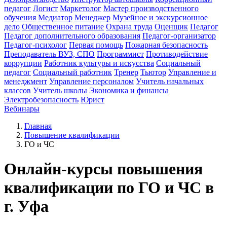
педагог
Логист
Маркетолог
Мастер производственного
обучения
Медиатор
Менеджер
Музейное и экскурсионное
дело
Общественное питание
Охрана труда
Оценщик
Педагог
Педагог дополнительного образования
Педагог-организатор
Педагог-психолог
Первая помощь
Пожарная безопасность
Преподаватель ВУЗ, СПО
Программист
Противодействие
коррупции
Работник культуры и искусства
Социальный
педагог
Социальный работник
Тренер
Тьютор
Управление и
менеджмент
Управление персоналом
Учитель начальных
классов
Учитель школы
Экономика и финансы
Электробезопасность
Юрист
Вебинары
Главная
Повышение квалификации
ГО и ЧС
Онлайн-курсы повышения
квалификации по ГО и ЧС в
г. Уфа