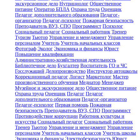
экскурсионное дело
Нутрициолог
Общественное
питание
Оператор БПЛА
Охрана труда
Оценщик
Педагог дополнительного образования
Педагог-
организатор
Педагог-психолог
Пожарная безопасность
Преподаватель ВУЗ, СПО
Программист
Психолог
Социальный педагог
Социальный работник
Тренер
Туризм
Тьютор
Управление и менеджмент
Управление
персоналом
Учитель
Учитель начальных классов
Фотограф
Эколог
Экономика и финансы
Юрист
Повышение квалификации
Административно-хозяйственная деятельность
Библиотечное дело
Бухгалтер
Воспитатель
ГО и ЧС
Госслужащий
Делопроизводство
Инструктор автошколы
Коррекционный педагог
Логист
Маркетолог
Мастер
производственного обучения
Медиатор
Менеджер
Музейное и экскурсионное дело
Общественное питание
Охрана труда
Оценщик
Педагог
Педагог
дополнительного образования
Педагог-организатор
Педагог-психолог
Первая помощь
Пожарная
безопасность
Преподаватель ВУЗ, СПО
Программист
Противодействие коррупции
Работник культуры и
искусства
Социальный педагог
Социальный работник
Тренер
Тьютор
Управление и менеджмент
Управление
персоналом
Учитель начальных классов
Учитель школы
Экономика и финансы
Электробезопасность
Юрист