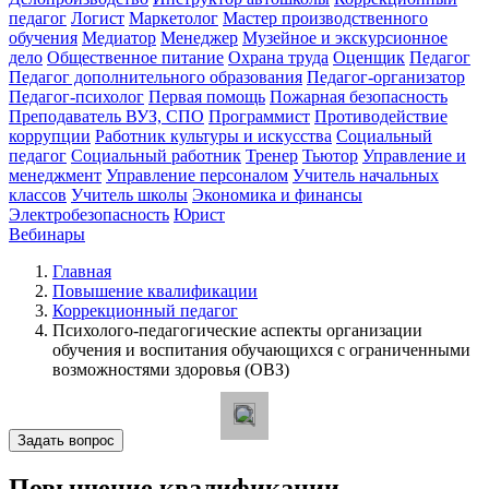
педагог
Логист
Маркетолог
Мастер производственного
обучения
Медиатор
Менеджер
Музейное и экскурсионное
дело
Общественное питание
Охрана труда
Оценщик
Педагог
Педагог дополнительного образования
Педагог-организатор
Педагог-психолог
Первая помощь
Пожарная безопасность
Преподаватель ВУЗ, СПО
Программист
Противодействие
коррупции
Работник культуры и искусства
Социальный
педагог
Социальный работник
Тренер
Тьютор
Управление и
менеджмент
Управление персоналом
Учитель начальных
классов
Учитель школы
Экономика и финансы
Электробезопасность
Юрист
Вебинары
Главная
Повышение квалификации
Коррекционный педагог
Психолого-педагогические аспекты организации
обучения и воспитания обучающихся с ограниченными
возможностями здоровья (ОВЗ)
Задать вопрос
Повышение квалификации