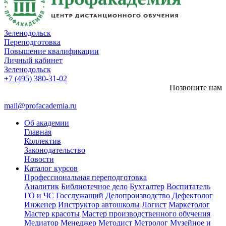
Зеленодольск
Переподготовка
Повышение квалификации
Личный кабинет
Зеленодольск
+7 (495) 380-31-02
Позвоните нам
mail@profacademia.ru
Об академии
Главная
Коллектив
Законодательство
Новости
Каталог курсов
Профессиональная переподготовка
Аналитик
Библиотечное дело
Бухгалтер
Воспитатель
ГО и ЧС
Госслужащий
Делопроизводство
Дефектолог
Инженер
Инструктор автошколы
Логист
Маркетолог
Мастер красоты
Мастер производственного обучения
Медиатор
Менеджер
Методист
Метролог
Музейное и