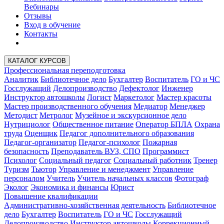
Вебинары
Отзывы
Вход в обучение
Контакты
КАТАЛОГ КУРСОВ
Профессиональная переподготовка
Аналитик
Библиотечное дело
Бухгалтер
Воспитатель
ГО и ЧС
Госслужащий
Делопроизводство
Дефектолог
Инженер
Инструктор автошколы
Логист
Маркетолог
Мастер красоты
Мастер производственного обучения
Медиатор
Менеджер
Методист
Метролог
Музейное и экскурсионное дело
Нутрициолог
Общественное питание
Оператор БПЛА
Охрана
труда
Оценщик
Педагог дополнительного образования
Педагог-организатор
Педагог-психолог
Пожарная
безопасность
Преподаватель ВУЗ, СПО
Программист
Психолог
Социальный педагог
Социальный работник
Тренер
Туризм
Тьютор
Управление и менеджмент
Управление
персоналом
Учитель
Учитель начальных классов
Фотограф
Эколог
Экономика и финансы
Юрист
Повышение квалификации
Административно-хозяйственная деятельность
Библиотечное
дело
Бухгалтер
Воспитатель
ГО и ЧС
Госслужащий
Делопроизводство
Инструктор автошколы
Коррекционный