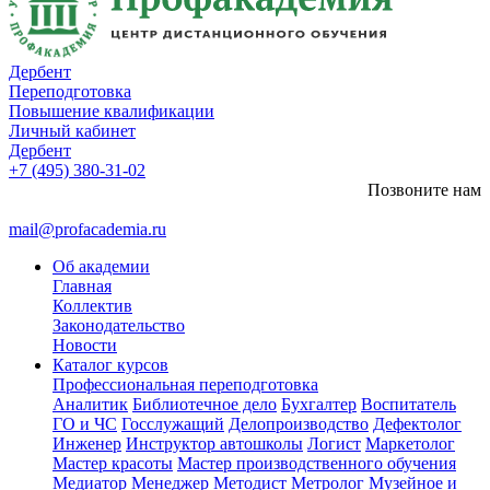
Дербент
Переподготовка
Повышение квалификации
Личный кабинет
Дербент
+7 (495) 380-31-02
Позвоните нам
mail@profacademia.ru
Об академии
Главная
Коллектив
Законодательство
Новости
Каталог курсов
Профессиональная переподготовка
Аналитик
Библиотечное дело
Бухгалтер
Воспитатель
ГО и ЧС
Госслужащий
Делопроизводство
Дефектолог
Инженер
Инструктор автошколы
Логист
Маркетолог
Мастер красоты
Мастер производственного обучения
Медиатор
Менеджер
Методист
Метролог
Музейное и