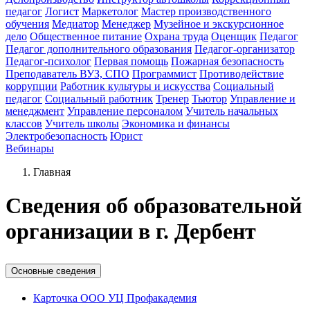
педагог
Логист
Маркетолог
Мастер производственного
обучения
Медиатор
Менеджер
Музейное и экскурсионное
дело
Общественное питание
Охрана труда
Оценщик
Педагог
Педагог дополнительного образования
Педагог-организатор
Педагог-психолог
Первая помощь
Пожарная безопасность
Преподаватель ВУЗ, СПО
Программист
Противодействие
коррупции
Работник культуры и искусства
Социальный
педагог
Социальный работник
Тренер
Тьютор
Управление и
менеджмент
Управление персоналом
Учитель начальных
классов
Учитель школы
Экономика и финансы
Электробезопасность
Юрист
Вебинары
Главная
Cведения об образовательной
организации в г. Дербент
Основные сведения
Карточка ООО УЦ Профакадемия