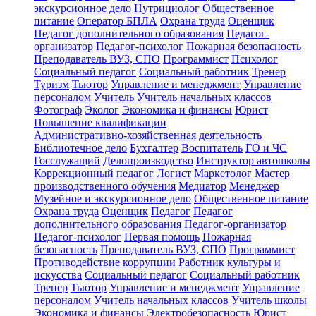
экскурсионное дело
Нутрициолог
Общественное
питание
Оператор БПЛА
Охрана труда
Оценщик
Педагог дополнительного образования
Педагог-
организатор
Педагог-психолог
Пожарная безопасность
Преподаватель ВУЗ, СПО
Программист
Психолог
Социальный педагог
Социальный работник
Тренер
Туризм
Тьютор
Управление и менеджмент
Управление
персоналом
Учитель
Учитель начальных классов
Фотограф
Эколог
Экономика и финансы
Юрист
Повышение квалификации
Административно-хозяйственная деятельность
Библиотечное дело
Бухгалтер
Воспитатель
ГО и ЧС
Госслужащий
Делопроизводство
Инструктор автошколы
Коррекционный педагог
Логист
Маркетолог
Мастер
производственного обучения
Медиатор
Менеджер
Музейное и экскурсионное дело
Общественное питание
Охрана труда
Оценщик
Педагог
Педагог
дополнительного образования
Педагог-организатор
Педагог-психолог
Первая помощь
Пожарная
безопасность
Преподаватель ВУЗ, СПО
Программист
Противодействие коррупции
Работник культуры и
искусства
Социальный педагог
Социальный работник
Тренер
Тьютор
Управление и менеджмент
Управление
персоналом
Учитель начальных классов
Учитель школы
Экономика и финансы
Электробезопасность
Юрист