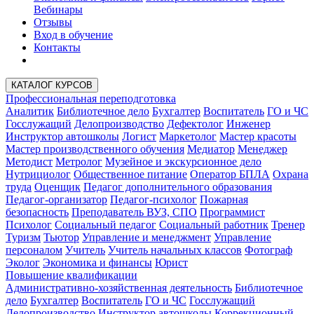
Вебинары
Отзывы
Вход в обучение
Контакты
КАТАЛОГ КУРСОВ
Профессиональная переподготовка
Аналитик
Библиотечное дело
Бухгалтер
Воспитатель
ГО и ЧС
Госслужащий
Делопроизводство
Дефектолог
Инженер
Инструктор автошколы
Логист
Маркетолог
Мастер красоты
Мастер производственного обучения
Медиатор
Менеджер
Методист
Метролог
Музейное и экскурсионное дело
Нутрициолог
Общественное питание
Оператор БПЛА
Охрана
труда
Оценщик
Педагог дополнительного образования
Педагог-организатор
Педагог-психолог
Пожарная
безопасность
Преподаватель ВУЗ, СПО
Программист
Психолог
Социальный педагог
Социальный работник
Тренер
Туризм
Тьютор
Управление и менеджмент
Управление
персоналом
Учитель
Учитель начальных классов
Фотограф
Эколог
Экономика и финансы
Юрист
Повышение квалификации
Административно-хозяйственная деятельность
Библиотечное
дело
Бухгалтер
Воспитатель
ГО и ЧС
Госслужащий
Делопроизводство
Инструктор автошколы
Коррекционный