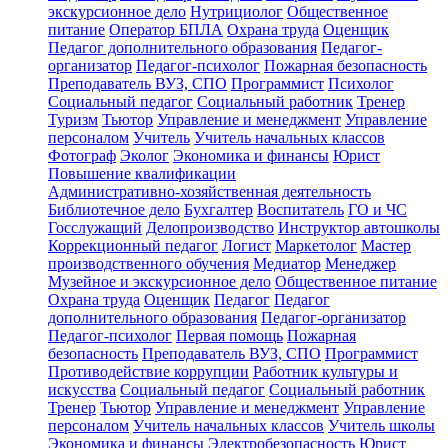
экскурсионное дело
Нутрициолог
Общественное
питание
Оператор БПЛА
Охрана труда
Оценщик
Педагог дополнительного образования
Педагог-
организатор
Педагог-психолог
Пожарная безопасность
Преподаватель ВУЗ, СПО
Программист
Психолог
Социальный педагог
Социальный работник
Тренер
Туризм
Тьютор
Управление и менеджмент
Управление
персоналом
Учитель
Учитель начальных классов
Фотограф
Эколог
Экономика и финансы
Юрист
Повышение квалификации
Административно-хозяйственная деятельность
Библиотечное дело
Бухгалтер
Воспитатель
ГО и ЧС
Госслужащий
Делопроизводство
Инструктор автошколы
Коррекционный педагог
Логист
Маркетолог
Мастер
производственного обучения
Медиатор
Менеджер
Музейное и экскурсионное дело
Общественное питание
Охрана труда
Оценщик
Педагог
Педагог
дополнительного образования
Педагог-организатор
Педагог-психолог
Первая помощь
Пожарная
безопасность
Преподаватель ВУЗ, СПО
Программист
Противодействие коррупции
Работник культуры и
искусства
Социальный педагог
Социальный работник
Тренер
Тьютор
Управление и менеджмент
Управление
персоналом
Учитель начальных классов
Учитель школы
Экономика и финансы
Электробезопасность
Юрист