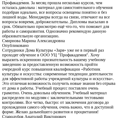
Профакадемия. За месяц прошла несколько курсов, чем
осталась давольна : материал для самостоятельного обучения
подобран идеально, все вопросы освещены понятно и без
лишней воды. Менеджеры всегда на связи, отвечают на все
вопросы вовремя, доброжелательны. Дипломы высылаю в
срок. Обязательно присмотрю ещё что-то, что поможет для
работы и саморазвития. Однозначно рекомендую данную
образовательную организацию.
Смирнова Марина Александровна
Опубликовано
Сотрудники Дома Культуры «Заря» уже не в первый раз
проходят обучение в ООО УЦ "Профакадемия". Хочу
выразить искреннюю признательность вашему учебному
заведению за предоставленную возможность пройти
очередной курс повышения квалификации «Работник
культуры и искусства: современные тенденции деятельности
для эффективной работы учреждений культуры и искусства».
Это отличная возможность получить новые знания без отрыва
от дома и работы. Учебный процесс поставлен очень
грамотно. Очень довольна обучением. Учебный материал
распределен по модулям с заключительными тестовыми
контролями. Все четко, быстро: от заключения договора до
прохождения самого обучения, очень важно, что в доступной
форме. Желаю дальнейшего развития и процветания!
Стародубов Анатолий Викторович