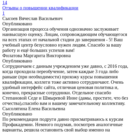
14
Отзывы о повышении квалификации
1
Сысоев Вячеслав Васильевич
Опубликовано
Организация процесса обучения однозначно заслуживает
наивысшую оценку. Лицам, сопровождающим обучающегося
на всех этапах от начальной стадии до завершения - 5! Ваш
учебный центр безусловно нужен людям. Спасибо за вашу
работу и ещё больших успехов вам!
Филатова Маргарита Викторовна
Опубликовано
Сотрудничаем с данным учреждением уже давно, с 2016 года,
когда проходила переобучение, затем каждые 3 года либо
раньше (при необходимости) прохожу курсы повышения
квалификации, коллеги тоже активно сотрудничают. Очень
удобный интерфейс сайта, отличная ценовая политика и,
конечно, прекрасные сотрудники. Отдельное спасибо
Степановой Седе и Шмыревой Инне (дамы, простите, что без
отчества),спасибо вам и вашему замечательному коллективу.
Сысолятина Елена Васильевна
Опубликовано
По рекомендации подруги давно присматриваюсь к курсам
Профакадемии. Немного подумав, посмотрев аналогичные
варианты, решила остановить свой выбор именно на