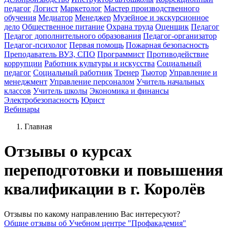
педагог
Логист
Маркетолог
Мастер производственного
обучения
Медиатор
Менеджер
Музейное и экскурсионное
дело
Общественное питание
Охрана труда
Оценщик
Педагог
Педагог дополнительного образования
Педагог-организатор
Педагог-психолог
Первая помощь
Пожарная безопасность
Преподаватель ВУЗ, СПО
Программист
Противодействие
коррупции
Работник культуры и искусства
Социальный
педагог
Социальный работник
Тренер
Тьютор
Управление и
менеджмент
Управление персоналом
Учитель начальных
классов
Учитель школы
Экономика и финансы
Электробезопасность
Юрист
Вебинары
Главная
Отзывы о курсах
переподготовки и повышения
квалификации в г. Королёв
Отзывы по какому направлению Вас интересуют?
Общие отзывы об Учебном центре "Профакадемия"