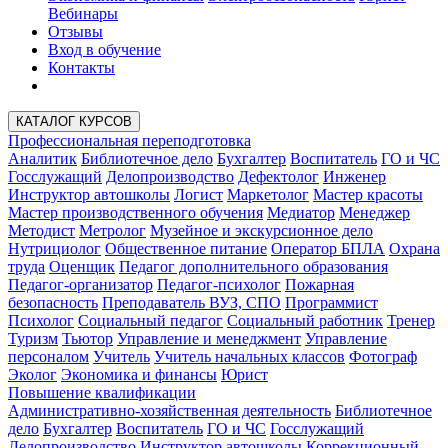
Вебинары
Отзывы
Вход в обучение
Контакты
КАТАЛОГ КУРСОВ
Профессиональная переподготовка
Аналитик
Библиотечное дело
Бухгалтер
Воспитатель
ГО и ЧС
Госслужащий
Делопроизводство
Дефектолог
Инженер
Инструктор автошколы
Логист
Маркетолог
Мастер красоты
Мастер производственного обучения
Медиатор
Менеджер
Методист
Метролог
Музейное и экскурсионное дело
Нутрициолог
Общественное питание
Оператор БПЛА
Охрана
труда
Оценщик
Педагог дополнительного образования
Педагог-организатор
Педагог-психолог
Пожарная
безопасность
Преподаватель ВУЗ, СПО
Программист
Психолог
Социальный педагог
Социальный работник
Тренер
Туризм
Тьютор
Управление и менеджмент
Управление
персоналом
Учитель
Учитель начальных классов
Фотограф
Эколог
Экономика и финансы
Юрист
Повышение квалификации
Административно-хозяйственная деятельность
Библиотечное
дело
Бухгалтер
Воспитатель
ГО и ЧС
Госслужащий
Делопроизводство
Инструктор автошколы
Коррекционный