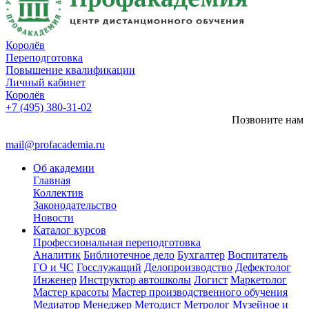
Королёв
Переподготовка
Повышение квалификации
Личный кабинет
Королёв
+7 (495) 380-31-02
Позвоните нам
mail@profacademia.ru
Об академии
Главная
Коллектив
Законодательство
Новости
Каталог курсов
Профессиональная переподготовка
Аналитик
Библиотечное дело
Бухгалтер
Воспитатель
ГО и ЧС
Госслужащий
Делопроизводство
Дефектолог
Инженер
Инструктор автошколы
Логист
Маркетолог
Мастер красоты
Мастер производственного обучения
Медиатор
Менеджер
Методист
Метролог
Музейное и