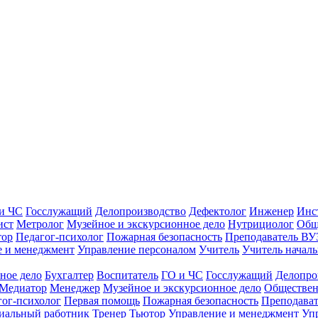
и ЧС
Госслужащий
Делопроизводство
Дефектолог
Инженер
Инс
ист
Метролог
Музейное и экскурсионное дело
Нутрициолог
Общ
тор
Педагог-психолог
Пожарная безопасность
Преподаватель ВУ
е и менеджмент
Управление персоналом
Учитель
Учитель началь
ное дело
Бухгалтер
Воспитатель
ГО и ЧС
Госслужащий
Делопро
Медиатор
Менеджер
Музейное и экскурсионное дело
Обществен
гог-психолог
Первая помощь
Пожарная безопасность
Преподава
иальный работник
Тренер
Тьютор
Управление и менеджмент
Уп