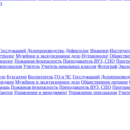
т
Госслужащий
Делопроизводство
Дефектолог
Инженер
Инструкт
тролог
Музейное и экскурсионное дело
Нутрициолог
Обществе
ихолог
Пожарная безопасность
Преподаватель ВУЗ, СПО
Прогр
персоналом
Учитель
Учитель начальных классов
Фотограф
Экол
ело
Бухгалтер
Воспитатель
ГО и ЧС
Госслужащий
Делопроизвод
неджер
Музейное и экскурсионное дело
Общественное питание
омощь
Пожарная безопасность
Преподаватель ВУЗ, СПО
Програм
Тьютор
Управление и менеджмент
Управление персоналом
Учите