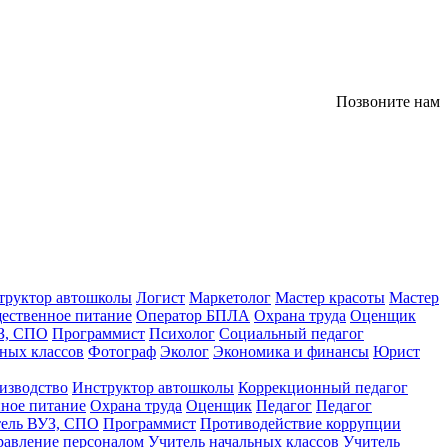
Позвоните нам
труктор автошколы
Логист
Маркетолог
Мастер красоты
Мастер
ественное питание
Оператор БПЛА
Охрана труда
Оценщик
З, СПО
Программист
Психолог
Социальный педагог
ных классов
Фотограф
Эколог
Экономика и финансы
Юрист
изводство
Инструктор автошколы
Коррекционный педагог
ное питание
Охрана труда
Оценщик
Педагог
Педагог
тель ВУЗ, СПО
Программист
Противодействие коррупции
равление персоналом
Учитель начальных классов
Учитель