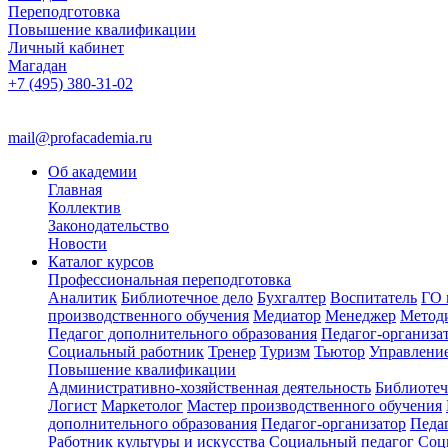
Переподготовка
Повышение квалификации
Личный кабинет
Магадан
+7 (495) 380-31-02
mail@profacademia.ru
Об академии
Главная
Коллектив
Законодательство
Новости
Каталог курсов
Профессиональная переподготовка
Аналитик
Библиотечное дело
Бухгалтер
Воспитатель
ГО 
производственного обучения
Медиатор
Менеджер
Метод
Педагог дополнительного образования
Педагог-организа
Социальный работник
Тренер
Туризм
Тьютор
Управлени
Повышение квалификации
Административно-хозяйственная деятельность
Библиотеч
Логист
Маркетолог
Мастер производственного обучения
дополнительного образования
Педагог-организатор
Педа
Работник культуры и искусства
Социальный педагог
Соц