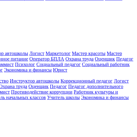
ор автошколы
Логист
Маркетолог
Мастер красоты
Мастер
нное питание
Оператор БПЛА
Охрана труда
Оценщик
Педагог
аммист
Психолог
Социальный педагог
Социальный работник
ог
Экономика и финансы
Юрист
ство
Инструктор автошколы
Коррекционный педагог
Логист
Охрана труда
Оценщик
Педагог
Педагог дополнительного
мист
Противодействие коррупции
Работник культуры и
ль начальных классов
Учитель школы
Экономика и финансы