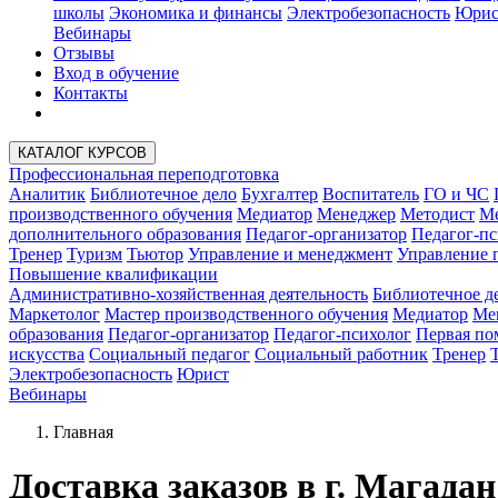
школы
Экономика и финансы
Электробезопасность
Юрис
Вебинары
Отзывы
Вход в обучение
Контакты
КАТАЛОГ КУРСОВ
Профессиональная переподготовка
Аналитик
Библиотечное дело
Бухгалтер
Воспитатель
ГО и ЧС
производственного обучения
Медиатор
Менеджер
Методист
Ме
дополнительного образования
Педагог-организатор
Педагог-пс
Тренер
Туризм
Тьютор
Управление и менеджмент
Управление 
Повышение квалификации
Административно-хозяйственная деятельность
Библиотечное д
Маркетолог
Мастер производственного обучения
Медиатор
Ме
образования
Педагог-организатор
Педагог-психолог
Первая п
искусства
Социальный педагог
Социальный работник
Тренер
Электробезопасность
Юрист
Вебинары
Главная
Доставка заказов в г. Магадан