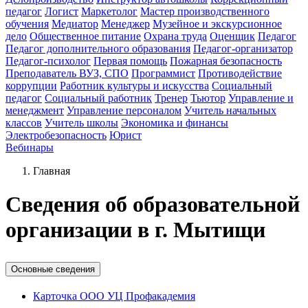
педагог
Логист
Маркетолог
Мастер производственного
обучения
Медиатор
Менеджер
Музейное и экскурсионное
дело
Общественное питание
Охрана труда
Оценщик
Педагог
Педагог дополнительного образования
Педагог-организатор
Педагог-психолог
Первая помощь
Пожарная безопасность
Преподаватель ВУЗ, СПО
Программист
Противодействие
коррупции
Работник культуры и искусства
Социальный
педагог
Социальный работник
Тренер
Тьютор
Управление и
менеджмент
Управление персоналом
Учитель начальных
классов
Учитель школы
Экономика и финансы
Электробезопасность
Юрист
Вебинары
Главная
Cведения об образовательной
организации в г. Мытищи
Основные сведения
Карточка ООО УЦ Профакадемия