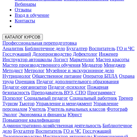
Вебинары
Отзывы
Вход в обучение
Контакты
КАТАЛОГ КУРСОВ
Профессиональная переподготовка
Аналитик
Библиотечное дело
Бухгалтер
Воспитатель
ГО и ЧС
Госслужащий
Делопроизводство
Дефектолог
Инженер
Инструктор автошколы
Логист
Маркетолог
Мастер красоты
Мастер производственного обучения
Медиатор
Менеджер
Методист
Метролог
Музейное и экскурсионное дело
Нутрициолог
Общественное питание
Оператор БПЛА
Охрана
труда
Оценщик
Педагог дополнительного образования
Педагог-организатор
Педагог-психолог
Пожарная
безопасность
Преподаватель ВУЗ, СПО
Программист
Психолог
Социальный педагог
Социальный работник
Тренер
Туризм
Тьютор
Управление и менеджмент
Управление
персоналом
Учитель
Учитель начальных классов
Фотограф
Эколог
Экономика и финансы
Юрист
Повышение квалификации
Административно-хозяйственная деятельность
Библиотечное
дело
Бухгалтер
Воспитатель
ГО и ЧС
Госслужащий
Делопроизводство
Инструктор автошколы
Коррекционный