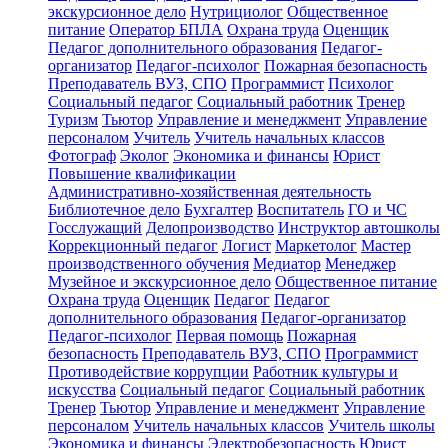
экскурсионное дело
Нутрициолог
Общественное
питание
Оператор БПЛА
Охрана труда
Оценщик
Педагог дополнительного образования
Педагог-
организатор
Педагог-психолог
Пожарная безопасность
Преподаватель ВУЗ, СПО
Программист
Психолог
Социальный педагог
Социальный работник
Тренер
Туризм
Тьютор
Управление и менеджмент
Управление
персоналом
Учитель
Учитель начальных классов
Фотограф
Эколог
Экономика и финансы
Юрист
Повышение квалификации
Административно-хозяйственная деятельность
Библиотечное дело
Бухгалтер
Воспитатель
ГО и ЧС
Госслужащий
Делопроизводство
Инструктор автошколы
Коррекционный педагог
Логист
Маркетолог
Мастер
производственного обучения
Медиатор
Менеджер
Музейное и экскурсионное дело
Общественное питание
Охрана труда
Оценщик
Педагог
Педагог
дополнительного образования
Педагог-организатор
Педагог-психолог
Первая помощь
Пожарная
безопасность
Преподаватель ВУЗ, СПО
Программист
Противодействие коррупции
Работник культуры и
искусства
Социальный педагог
Социальный работник
Тренер
Тьютор
Управление и менеджмент
Управление
персоналом
Учитель начальных классов
Учитель школы
Экономика и финансы
Электробезопасность
Юрист