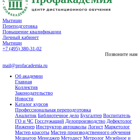
Мытищи
Переподготовка
Повышение квалификации
Личный кабинет
Мытищи
+7 (495) 380-31-02
Позвоните нам
mail@profacademia.ru
Об академии
Главная
Коллектив
Законодательство
Новости
Каталог курсов
Профессиональная переподготовка
Аналитик
Библиотечное дело
Бухгалтер
Воспитатель
ГО и ЧС
Госслужащий
Делопроизводство
Дефектолог
Инженер
Инструктор автошколы
Логист
Маркетолог
Мастер красоты
Мастер производственного обучения
Медиатор
Менеджер
Методист
Метролог
Музейное и