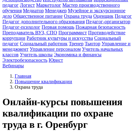
педагог
Логист
Маркетолог
Мастер производственного
обучения
Медиатор
Менеджер
Музейное и экскурсионное
дело
Общественное питание
Охрана труда
Оценщик
Педагог
Педагог дополнительного образования
Педагог-организатор
Педагог-психолог
Первая помощь
Пожарная безопасность
Преподаватель ВУЗ, СПО
Программист
Противодействие
коррупции
Работник культуры и искусства
Социальный
педагог
Социальный работник
Тренер
Тьютор
Управление и
менеджмент
Управление персоналом
Учитель начальных
классов
Учитель школы
Экономика и финансы
Электробезопасность
Юрист
Вебинары
Главная
Повышение квалификации
Охрана труда
Онлайн-курсы повышения
квалификации по охране
труда в г. Оренбург