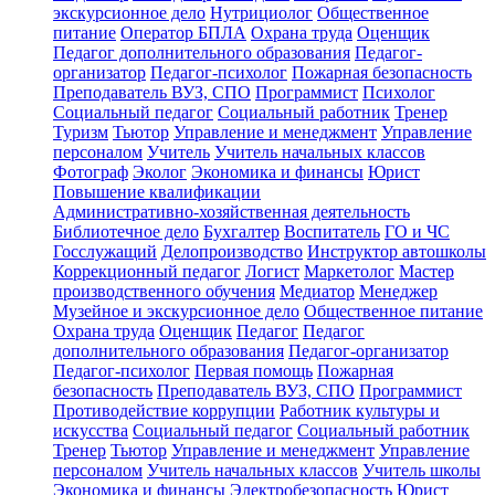
экскурсионное дело
Нутрициолог
Общественное
питание
Оператор БПЛА
Охрана труда
Оценщик
Педагог дополнительного образования
Педагог-
организатор
Педагог-психолог
Пожарная безопасность
Преподаватель ВУЗ, СПО
Программист
Психолог
Социальный педагог
Социальный работник
Тренер
Туризм
Тьютор
Управление и менеджмент
Управление
персоналом
Учитель
Учитель начальных классов
Фотограф
Эколог
Экономика и финансы
Юрист
Повышение квалификации
Административно-хозяйственная деятельность
Библиотечное дело
Бухгалтер
Воспитатель
ГО и ЧС
Госслужащий
Делопроизводство
Инструктор автошколы
Коррекционный педагог
Логист
Маркетолог
Мастер
производственного обучения
Медиатор
Менеджер
Музейное и экскурсионное дело
Общественное питание
Охрана труда
Оценщик
Педагог
Педагог
дополнительного образования
Педагог-организатор
Педагог-психолог
Первая помощь
Пожарная
безопасность
Преподаватель ВУЗ, СПО
Программист
Противодействие коррупции
Работник культуры и
искусства
Социальный педагог
Социальный работник
Тренер
Тьютор
Управление и менеджмент
Управление
персоналом
Учитель начальных классов
Учитель школы
Экономика и финансы
Электробезопасность
Юрист