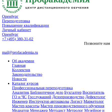
Оренбург
Переподготовка
Повышение квалификации
Личный кабинет
Оренбург
+7 (495) 380-31-02
Позвоните нам
mail@profacademia.ru
Об академии
Главная
Коллектив
Законодательство
Новости
Каталог курсов
Профессиональная переподготовка
Аналитик
Библиотечное дело
Бухгалтер
Воспитатель
ГО и ЧС
Госслужащий
Делопроизводство
Дефектолог
Инженер
Инструктор автошколы
Логист
Маркетолог
Мастер красоты
Мастер производственного обучения
Медиатор
Менеджер
Методист
Метролог
Музейное и