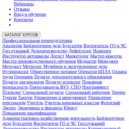
Вебинары
Отзывы
Вход в обучение
Контакты
КАТАЛОГ КУРСОВ
Профессиональная переподготовка
Аналитик
Библиотечное дело
Бухгалтер
Воспитатель
ГО и ЧС
Госслужащий
Делопроизводство
Дефектолог
Инженер
Инструктор автошколы
Логист
Маркетолог
Мастер красоты
Мастер производственного обучения
Медиатор
Менеджер
Методист
Метролог
Музейное и экскурсионное дело
Нутрициолог
Общественное питание
Оператор БПЛА
Охрана
труда
Оценщик
Педагог дополнительного образования
Педагог-организатор
Педагог-психолог
Пожарная
безопасность
Преподаватель ВУЗ, СПО
Программист
Психолог
Социальный педагог
Социальный работник
Тренер
Туризм
Тьютор
Управление и менеджмент
Управление
персоналом
Учитель
Учитель начальных классов
Фотограф
Эколог
Экономика и финансы
Юрист
Повышение квалификации
Административно-хозяйственная деятельность
Библиотечное
дело
Бухгалтер
Воспитатель
ГО и ЧС
Госслужащий
Делопроизводство
Инструктор автошколы
Коррекционный