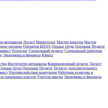
ор автошколы
Логист
Маркетолог
Мастер красоты
Мастер
нное питание
Оператор БПЛА
Охрана труда
Оценщик
Педагог
аммист
Психолог
Социальный педагог
Социальный работник
ог
Экономика и финансы
Юрист
ство
Инструктор автошколы
Коррекционный педагог
Логист
Охрана труда
Оценщик
Педагог
Педагог дополнительного
мист
Противодействие коррупции
Работник культуры и
ль начальных классов
Учитель школы
Экономика и финансы