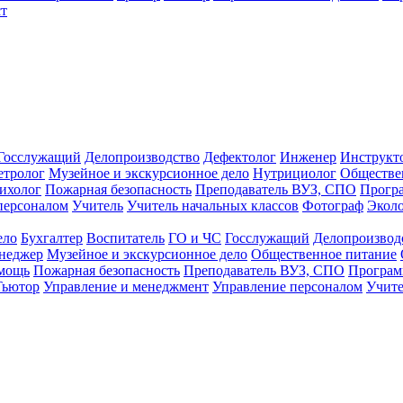
т
Госслужащий
Делопроизводство
Дефектолог
Инженер
Инструкт
тролог
Музейное и экскурсионное дело
Нутрициолог
Обществе
ихолог
Пожарная безопасность
Преподаватель ВУЗ, СПО
Прогр
персоналом
Учитель
Учитель начальных классов
Фотограф
Экол
ело
Бухгалтер
Воспитатель
ГО и ЧС
Госслужащий
Делопроизвод
неджер
Музейное и экскурсионное дело
Общественное питание
омощь
Пожарная безопасность
Преподаватель ВУЗ, СПО
Програм
Тьютор
Управление и менеджмент
Управление персоналом
Учите