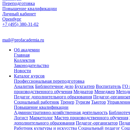
Переподготовка
Повышение квалификации
Личный кабинет
Оренбург
+7 (495) 380-31-02
mail@profacademia.ru
Об академии
Главная
Коллектив
Законодательство
Новости
Каталог курсов
Профессиональная переподготовка
Аналитик
Библиотечное дело
Бухгалтер
Воспитатель
ГО 
производственного обучения
Медиатор
Менеджер
Метод
Педагог дополнительного образования
Педагог-организа
Социальный работник
Тренер
Туризм
Тьютор
Управлени
Повышение квалификации
Административно-хозяйственная деятельность
Библиотеч
Логист
Маркетолог
Мастер производственного обучения
дополнительного образования
Педагог-организатор
Педа
Работник культуры и искусства
Социальный педагог
Соц