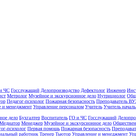
и ЧС
Госслужащий
Делопроизводство
Дефектолог
Инженер
Инс
ист
Метролог
Музейное и экскурсионное дело
Нутрициолог
Общ
тор
Педагог-психолог
Пожарная безопасность
Преподаватель ВУ
е и менеджмент
Управление персоналом
Учитель
Учитель началь
ное дело
Бухгалтер
Воспитатель
ГО и ЧС
Госслужащий
Делопро
Медиатор
Менеджер
Музейное и экскурсионное дело
Обществен
гог-психолог
Первая помощь
Пожарная безопасность
Преподава
иальный работник
Тренер
Тьютор
Управление и менеджмент
Уп