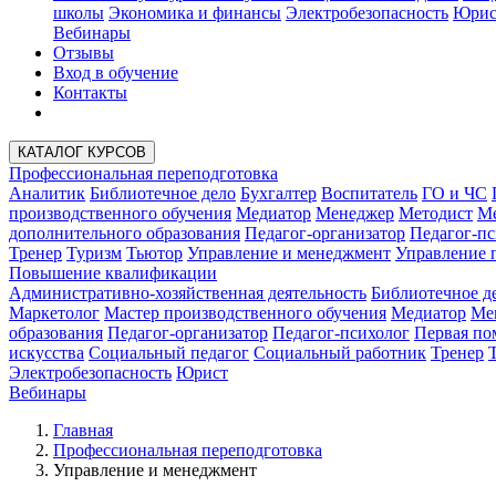
школы
Экономика и финансы
Электробезопасность
Юрис
Вебинары
Отзывы
Вход в обучение
Контакты
КАТАЛОГ КУРСОВ
Профессиональная переподготовка
Аналитик
Библиотечное дело
Бухгалтер
Воспитатель
ГО и ЧС
производственного обучения
Медиатор
Менеджер
Методист
Ме
дополнительного образования
Педагог-организатор
Педагог-пс
Тренер
Туризм
Тьютор
Управление и менеджмент
Управление 
Повышение квалификации
Административно-хозяйственная деятельность
Библиотечное д
Маркетолог
Мастер производственного обучения
Медиатор
Ме
образования
Педагог-организатор
Педагог-психолог
Первая п
искусства
Социальный педагог
Социальный работник
Тренер
Электробезопасность
Юрист
Вебинары
Главная
Профессиональная переподготовка
Управление и менеджмент