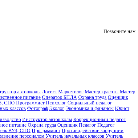
Позвоните нам
труктор автошколы
Логист
Маркетолог
Мастер красоты
Мастер
ественное питание
Оператор БПЛА
Охрана труда
Оценщик
З, СПО
Программист
Психолог
Социальный педагог
ных классов
Фотограф
Эколог
Экономика и финансы
Юрист
изводство
Инструктор автошколы
Коррекционный педагог
ное питание
Охрана труда
Оценщик
Педагог
Педагог
тель ВУЗ, СПО
Программист
Противодействие коррупции
равление персоналом
Учитель начальных классов
Учитель