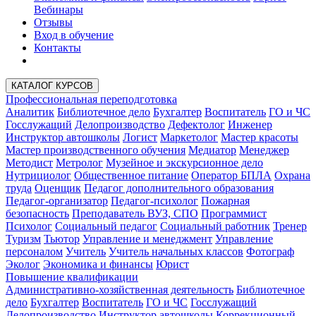
Вебинары
Отзывы
Вход в обучение
Контакты
КАТАЛОГ КУРСОВ
Профессиональная переподготовка
Аналитик
Библиотечное дело
Бухгалтер
Воспитатель
ГО и ЧС
Госслужащий
Делопроизводство
Дефектолог
Инженер
Инструктор автошколы
Логист
Маркетолог
Мастер красоты
Мастер производственного обучения
Медиатор
Менеджер
Методист
Метролог
Музейное и экскурсионное дело
Нутрициолог
Общественное питание
Оператор БПЛА
Охрана
труда
Оценщик
Педагог дополнительного образования
Педагог-организатор
Педагог-психолог
Пожарная
безопасность
Преподаватель ВУЗ, СПО
Программист
Психолог
Социальный педагог
Социальный работник
Тренер
Туризм
Тьютор
Управление и менеджмент
Управление
персоналом
Учитель
Учитель начальных классов
Фотограф
Эколог
Экономика и финансы
Юрист
Повышение квалификации
Административно-хозяйственная деятельность
Библиотечное
дело
Бухгалтер
Воспитатель
ГО и ЧС
Госслужащий
Делопроизводство
Инструктор автошколы
Коррекционный