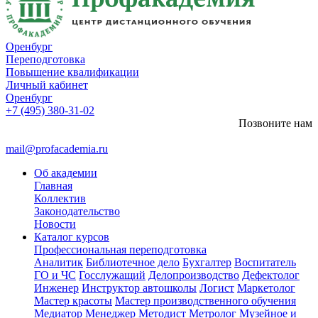
Оренбург
Переподготовка
Повышение квалификации
Личный кабинет
Оренбург
+7 (495) 380-31-02
Позвоните нам
mail@profacademia.ru
Об академии
Главная
Коллектив
Законодательство
Новости
Каталог курсов
Профессиональная переподготовка
Аналитик
Библиотечное дело
Бухгалтер
Воспитатель
ГО и ЧС
Госслужащий
Делопроизводство
Дефектолог
Инженер
Инструктор автошколы
Логист
Маркетолог
Мастер красоты
Мастер производственного обучения
Медиатор
Менеджер
Методист
Метролог
Музейное и