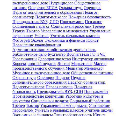
экскурсионное дело
Нутрициолог
Общественное
питание
Оператор БПЛА
Охрана труда
Оценщик
Педагог дополнительного образования
Педагог-
организатор
Педагог-психолог
Пожарная безопасность
Преподаватель ВУЗ, СПО
Программист
Психолог
Социальный педагог
Социальный работник
Тренер
Туризм
Тьютор
Управление и менеджмент
Управление
персоналом
Учитель
Учитель начальных классов
Фотограф
Эколог
Экономика и финансы
Юрист
Повышение квалификации
Административно-хозяйственная деятельность
Библиотечное дело
Бухгалтер
Воспитатель
ГО и ЧС
Госслужащий
Делопроизводство
Инструктор автошколы
Коррекционный педагог
Логист
Маркетолог
Мастер
производственного обучения
Медиатор
Менеджер
Музейное и экскурсионное дело
Общественное питание
Охрана труда
Оценщик
Педагог
Педагог
дополнительного образования
Педагог-организатор
Педагог-психолог
Первая помощь
Пожарная
безопасность
Преподаватель ВУЗ, СПО
Программист
Противодействие коррупции
Работник культуры и
искусства
Социальный педагог
Социальный работник
Тренер
Тьютор
Управление и менеджмент
Управление
персоналом
Учитель начальных классов
Учитель школы
Экономика и финансы
Электробезопасность
Юрист