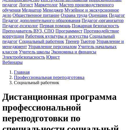
педагог
Логист
Маркетолог
Мастер производственного
обучения
Медиатор
Менеджер
Музейное и экскурсионное
дело
Общественное питание
Охрана труда
Оценщик
Педагог
Педагог дополнительного образования
Педагог-организатор
Педагог-психолог
Первая помощь
Пожарная безопасность
Преподаватель ВУЗ, СПО
Программист
Противодействие
коррупции
Работник культуры и искусства
Социальный
педагог
Социальный работник
Тренер
Тьютор
Управление и
менеджмент
Управление персоналом
Учитель начальных
классов
Учитель школы
Экономика и финансы
Электробезопасность
Юрист
Вебинары
Главная
Профессиональная переподготовка
Социальный работник
Дистанционная программа
профессиональной
переподготовки по
специальности социальный