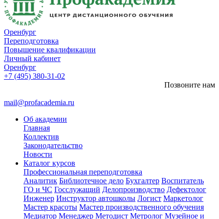
Оренбург
Переподготовка
Повышение квалификации
Личный кабинет
Оренбург
+7 (495) 380-31-02
Позвоните нам
mail@profacademia.ru
Об академии
Главная
Коллектив
Законодательство
Новости
Каталог курсов
Профессиональная переподготовка
Аналитик
Библиотечное дело
Бухгалтер
Воспитатель
ГО и ЧС
Госслужащий
Делопроизводство
Дефектолог
Инженер
Инструктор автошколы
Логист
Маркетолог
Мастер красоты
Мастер производственного обучения
Медиатор
Менеджер
Методист
Метролог
Музейное и