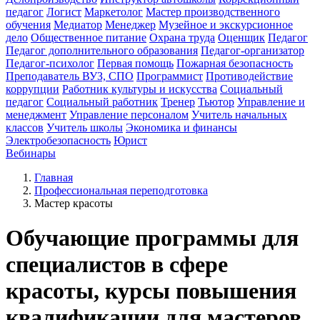
педагог
Логист
Маркетолог
Мастер производственного
обучения
Медиатор
Менеджер
Музейное и экскурсионное
дело
Общественное питание
Охрана труда
Оценщик
Педагог
Педагог дополнительного образования
Педагог-организатор
Педагог-психолог
Первая помощь
Пожарная безопасность
Преподаватель ВУЗ, СПО
Программист
Противодействие
коррупции
Работник культуры и искусства
Социальный
педагог
Социальный работник
Тренер
Тьютор
Управление и
менеджмент
Управление персоналом
Учитель начальных
классов
Учитель школы
Экономика и финансы
Электробезопасность
Юрист
Вебинары
Главная
Профессиональная переподготовка
Мастер красоты
Обучающие программы для
специалистов в сфере
красоты, курсы повышения
квалификации для мастеров