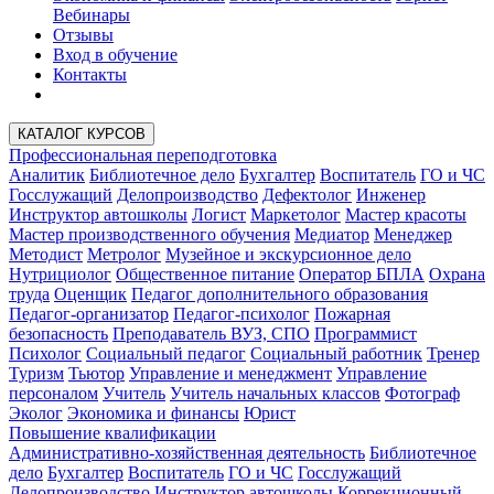
Вебинары
Отзывы
Вход в обучение
Контакты
КАТАЛОГ КУРСОВ
Профессиональная переподготовка
Аналитик
Библиотечное дело
Бухгалтер
Воспитатель
ГО и ЧС
Госслужащий
Делопроизводство
Дефектолог
Инженер
Инструктор автошколы
Логист
Маркетолог
Мастер красоты
Мастер производственного обучения
Медиатор
Менеджер
Методист
Метролог
Музейное и экскурсионное дело
Нутрициолог
Общественное питание
Оператор БПЛА
Охрана
труда
Оценщик
Педагог дополнительного образования
Педагог-организатор
Педагог-психолог
Пожарная
безопасность
Преподаватель ВУЗ, СПО
Программист
Психолог
Социальный педагог
Социальный работник
Тренер
Туризм
Тьютор
Управление и менеджмент
Управление
персоналом
Учитель
Учитель начальных классов
Фотограф
Эколог
Экономика и финансы
Юрист
Повышение квалификации
Административно-хозяйственная деятельность
Библиотечное
дело
Бухгалтер
Воспитатель
ГО и ЧС
Госслужащий
Делопроизводство
Инструктор автошколы
Коррекционный