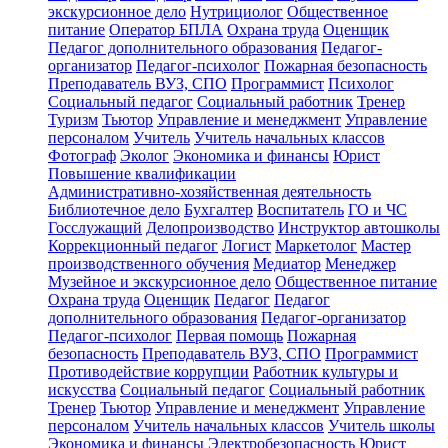
экскурсионное дело
Нутрициолог
Общественное
питание
Оператор БПЛА
Охрана труда
Оценщик
Педагог дополнительного образования
Педагог-
организатор
Педагог-психолог
Пожарная безопасность
Преподаватель ВУЗ, СПО
Программист
Психолог
Социальный педагог
Социальный работник
Тренер
Туризм
Тьютор
Управление и менеджмент
Управление
персоналом
Учитель
Учитель начальных классов
Фотограф
Эколог
Экономика и финансы
Юрист
Повышение квалификации
Административно-хозяйственная деятельность
Библиотечное дело
Бухгалтер
Воспитатель
ГО и ЧС
Госслужащий
Делопроизводство
Инструктор автошколы
Коррекционный педагог
Логист
Маркетолог
Мастер
производственного обучения
Медиатор
Менеджер
Музейное и экскурсионное дело
Общественное питание
Охрана труда
Оценщик
Педагог
Педагог
дополнительного образования
Педагог-организатор
Педагог-психолог
Первая помощь
Пожарная
безопасность
Преподаватель ВУЗ, СПО
Программист
Противодействие коррупции
Работник культуры и
искусства
Социальный педагог
Социальный работник
Тренер
Тьютор
Управление и менеджмент
Управление
персоналом
Учитель начальных классов
Учитель школы
Экономика и финансы
Электробезопасность
Юрист