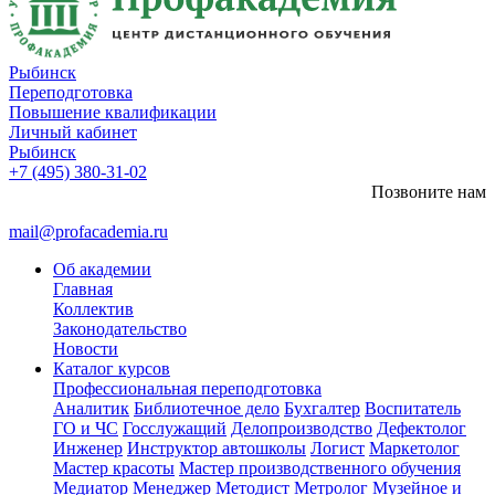
Рыбинск
Переподготовка
Повышение квалификации
Личный кабинет
Рыбинск
+7 (495) 380-31-02
Позвоните нам
mail@profacademia.ru
Об академии
Главная
Коллектив
Законодательство
Новости
Каталог курсов
Профессиональная переподготовка
Аналитик
Библиотечное дело
Бухгалтер
Воспитатель
ГО и ЧС
Госслужащий
Делопроизводство
Дефектолог
Инженер
Инструктор автошколы
Логист
Маркетолог
Мастер красоты
Мастер производственного обучения
Медиатор
Менеджер
Методист
Метролог
Музейное и