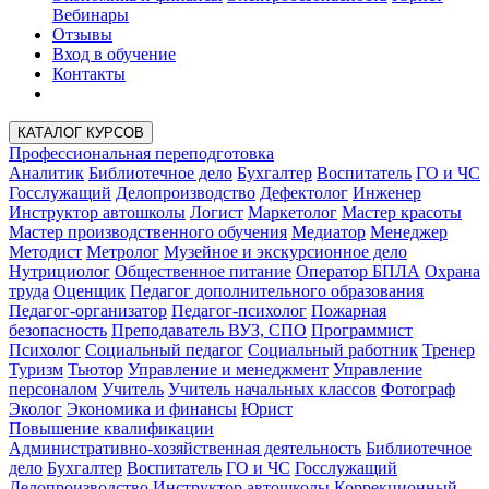
Вебинары
Отзывы
Вход в обучение
Контакты
КАТАЛОГ КУРСОВ
Профессиональная переподготовка
Аналитик
Библиотечное дело
Бухгалтер
Воспитатель
ГО и ЧС
Госслужащий
Делопроизводство
Дефектолог
Инженер
Инструктор автошколы
Логист
Маркетолог
Мастер красоты
Мастер производственного обучения
Медиатор
Менеджер
Методист
Метролог
Музейное и экскурсионное дело
Нутрициолог
Общественное питание
Оператор БПЛА
Охрана
труда
Оценщик
Педагог дополнительного образования
Педагог-организатор
Педагог-психолог
Пожарная
безопасность
Преподаватель ВУЗ, СПО
Программист
Психолог
Социальный педагог
Социальный работник
Тренер
Туризм
Тьютор
Управление и менеджмент
Управление
персоналом
Учитель
Учитель начальных классов
Фотограф
Эколог
Экономика и финансы
Юрист
Повышение квалификации
Административно-хозяйственная деятельность
Библиотечное
дело
Бухгалтер
Воспитатель
ГО и ЧС
Госслужащий
Делопроизводство
Инструктор автошколы
Коррекционный