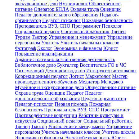
экскурсионное дело
Нутрициолог
Общественное
питание
Оператор БПЛА
Охрана труда
Оценщик
Педагог дополнительного образования
Педагог-
организатор
Педагог-психолог
Пожарная безопасность
Преподаватель ВУЗ, СПО
Программист
Психолог
Социальный педагог
Социальный работник
Тренер
Туризм
Тьютор
Управление и менеджмент
Управление
персоналом
Учитель
Учитель начальных классов
Фотограф
Эколог
Экономика и финансы
Юрист
Повышение квалификации
Административно-хозяйственная деятельность
Библиотечное дело
Бухгалтер
Воспитатель
ГО и ЧС
Госслужащий
Делопроизводство
Инструктор автошколы
Коррекционный педагог
Логист
Маркетолог
Мастер
производственного обучения
Медиатор
Менеджер
Музейное и экскурсионное дело
Общественное питание
Охрана труда
Оценщик
Педагог
Педагог
дополнительного образования
Педагог-организатор
Педагог-психолог
Первая помощь
Пожарная
безопасность
Преподаватель ВУЗ, СПО
Программист
Противодействие коррупции
Работник культуры и
искусства
Социальный педагог
Социальный работник
Тренер
Тьютор
Управление и менеджмент
Управление
персоналом
Учитель начальных классов
Учитель школы
Экономика и финансы
Электробезопасность
Юрист