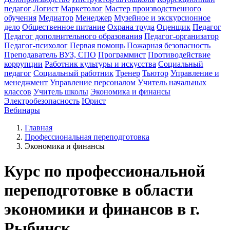
педагог
Логист
Маркетолог
Мастер производственного
обучения
Медиатор
Менеджер
Музейное и экскурсионное
дело
Общественное питание
Охрана труда
Оценщик
Педагог
Педагог дополнительного образования
Педагог-организатор
Педагог-психолог
Первая помощь
Пожарная безопасность
Преподаватель ВУЗ, СПО
Программист
Противодействие
коррупции
Работник культуры и искусства
Социальный
педагог
Социальный работник
Тренер
Тьютор
Управление и
менеджмент
Управление персоналом
Учитель начальных
классов
Учитель школы
Экономика и финансы
Электробезопасность
Юрист
Вебинары
Главная
Профессиональная переподготовка
Экономика и финансы
Курс по профессиональной
переподготовке в области
экономики и финансов в г.
Рыбинск