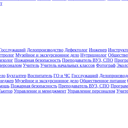
т
Госслужащий
Делопроизводство
Дефектолог
Инженер
Инструкт
тролог
Музейное и экскурсионное дело
Нутрициолог
Обществе
ихолог
Пожарная безопасность
Преподаватель ВУЗ, СПО
Прогр
персоналом
Учитель
Учитель начальных классов
Фотограф
Экол
ело
Бухгалтер
Воспитатель
ГО и ЧС
Госслужащий
Делопроизвод
неджер
Музейное и экскурсионное дело
Общественное питание
омощь
Пожарная безопасность
Преподаватель ВУЗ, СПО
Програм
Тьютор
Управление и менеджмент
Управление персоналом
Учите