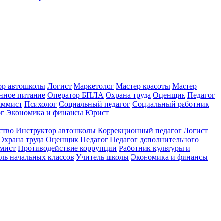
ор автошколы
Логист
Маркетолог
Мастер красоты
Мастер
нное питание
Оператор БПЛА
Охрана труда
Оценщик
Педагог
аммист
Психолог
Социальный педагог
Социальный работник
ог
Экономика и финансы
Юрист
ство
Инструктор автошколы
Коррекционный педагог
Логист
Охрана труда
Оценщик
Педагог
Педагог дополнительного
мист
Противодействие коррупции
Работник культуры и
ль начальных классов
Учитель школы
Экономика и финансы