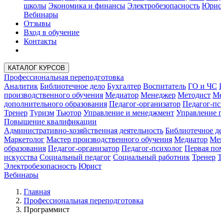
школы
Экономика и финансы
Электробезопасность
Юрис
Вебинары
Отзывы
Вход в обучение
Контакты
КАТАЛОГ КУРСОВ
Профессиональная переподготовка
Аналитик
Библиотечное дело
Бухгалтер
Воспитатель
ГО и ЧС
производственного обучения
Медиатор
Менеджер
Методист
Ме
дополнительного образования
Педагог-организатор
Педагог-пс
Тренер
Туризм
Тьютор
Управление и менеджмент
Управление 
Повышение квалификации
Административно-хозяйственная деятельность
Библиотечное д
Маркетолог
Мастер производственного обучения
Медиатор
Ме
образования
Педагог-организатор
Педагог-психолог
Первая п
искусства
Социальный педагог
Социальный работник
Тренер
Электробезопасность
Юрист
Вебинары
Главная
Профессиональная переподготовка
Программист