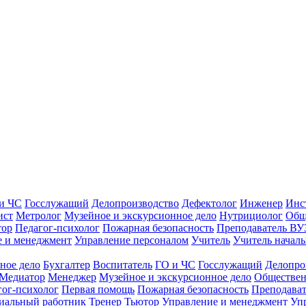
и ЧС
Госслужащий
Делопроизводство
Дефектолог
Инженер
Инс
ист
Метролог
Музейное и экскурсионное дело
Нутрициолог
Общ
тор
Педагог-психолог
Пожарная безопасность
Преподаватель ВУ
е и менеджмент
Управление персоналом
Учитель
Учитель началь
ное дело
Бухгалтер
Воспитатель
ГО и ЧС
Госслужащий
Делопро
Медиатор
Менеджер
Музейное и экскурсионное дело
Обществен
гог-психолог
Первая помощь
Пожарная безопасность
Преподава
иальный работник
Тренер
Тьютор
Управление и менеджмент
Уп