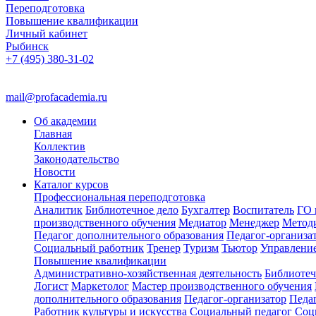
Переподготовка
Повышение квалификации
Личный кабинет
Рыбинск
+7 (495) 380-31-02
mail@profacademia.ru
Об академии
Главная
Коллектив
Законодательство
Новости
Каталог курсов
Профессиональная переподготовка
Аналитик
Библиотечное дело
Бухгалтер
Воспитатель
ГО 
производственного обучения
Медиатор
Менеджер
Метод
Педагог дополнительного образования
Педагог-организа
Социальный работник
Тренер
Туризм
Тьютор
Управлени
Повышение квалификации
Административно-хозяйственная деятельность
Библиотеч
Логист
Маркетолог
Мастер производственного обучения
дополнительного образования
Педагог-организатор
Педа
Работник культуры и искусства
Социальный педагог
Соц