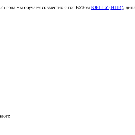
ода мы обучаем совместно с гос ВУЗом
ЮРГПУ (НПИ)
, дип
алоге