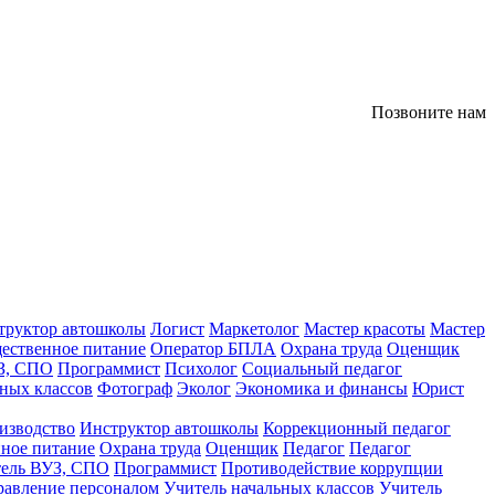
Позвоните нам
труктор автошколы
Логист
Маркетолог
Мастер красоты
Мастер
ественное питание
Оператор БПЛА
Охрана труда
Оценщик
З, СПО
Программист
Психолог
Социальный педагог
ных классов
Фотограф
Эколог
Экономика и финансы
Юрист
изводство
Инструктор автошколы
Коррекционный педагог
ное питание
Охрана труда
Оценщик
Педагог
Педагог
тель ВУЗ, СПО
Программист
Противодействие коррупции
равление персоналом
Учитель начальных классов
Учитель