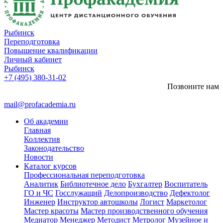
Рыбинск
Переподготовка
Повышение квалификации
Личный кабинет
Рыбинск
+7 (495) 380-31-02
Позвоните нам
mail@profacademia.ru
Об академии
Главная
Коллектив
Законодательство
Новости
Каталог курсов
Профессиональная переподготовка
Аналитик
Библиотечное дело
Бухгалтер
Воспитатель
ГО и ЧС
Госслужащий
Делопроизводство
Дефектолог
Инженер
Инструктор автошколы
Логист
Маркетолог
Мастер красоты
Мастер производственного обучения
Медиатор
Менеджер
Методист
Метролог
Музейное и