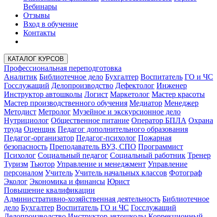
Вебинары
Отзывы
Вход в обучение
Контакты
КАТАЛОГ КУРСОВ
Профессиональная переподготовка
Аналитик
Библиотечное дело
Бухгалтер
Воспитатель
ГО и ЧС
Госслужащий
Делопроизводство
Дефектолог
Инженер
Инструктор автошколы
Логист
Маркетолог
Мастер красоты
Мастер производственного обучения
Медиатор
Менеджер
Методист
Метролог
Музейное и экскурсионное дело
Нутрициолог
Общественное питание
Оператор БПЛА
Охрана
труда
Оценщик
Педагог дополнительного образования
Педагог-организатор
Педагог-психолог
Пожарная
безопасность
Преподаватель ВУЗ, СПО
Программист
Психолог
Социальный педагог
Социальный работник
Тренер
Туризм
Тьютор
Управление и менеджмент
Управление
персоналом
Учитель
Учитель начальных классов
Фотограф
Эколог
Экономика и финансы
Юрист
Повышение квалификации
Административно-хозяйственная деятельность
Библиотечное
дело
Бухгалтер
Воспитатель
ГО и ЧС
Госслужащий
Делопроизводство
Инструктор автошколы
Коррекционный