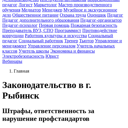
педагог
Логист
Маркетолог
Мастер производственного
обучения
Медиатор
Менеджер
Музейное и экскурсионное
дело
Общественное питание
Охрана труда
Оценщик
Педагог
Педагог дополнительного образования
Педагог-организатор
Педагог-психолог
Первая помощь
Пожарная безопасность
Преподаватель ВУЗ, СПО
Программист
Противодействие
коррупции
Работник культуры и искусства
Социальный
педагог
Социальный работник
Тренер
Тьютор
Управление и
менеджмент
Управление персоналом
Учитель начальных
классов
Учитель школы
Экономика и финансы
Электробезопасность
Юрист
Вебинары
Главная
Законодательство в г.
Рыбинск
Штрафы, ответственность за
нарушение профстандартов