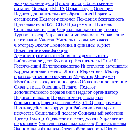
экскурсионное дело
Нутрициолог
Общественное
питание
Оператор БПЛА
Охрана труда
Оценщик
Педагог дополнительного образования
Педагог-
организатор
Педагог-психолог
Пожарная безопасность
Преподаватель ВУЗ, СПО
Программист
Психолог
Социальный педагог
Социальный работник
Тренер
Туризм
Тьютор
Управление и менеджмент
Управление
персоналом
Учитель
Учитель начальных классов
Фотограф
Эколог
Экономика и финансы
Юрист
Повышение квалификации
Административно-хозяйственная деятельность
Библиотечное дело
Бухгалтер
Воспитатель
ГО и ЧС
Госслужащий
Делопроизводство
Инструктор автошколы
Коррекционный педагог
Логист
Маркетолог
Мастер
производственного обучения
Медиатор
Менеджер
Музейное и экскурсионное дело
Общественное питание
Охрана труда
Оценщик
Педагог
Педагог
дополнительного образования
Педагог-организатор
Педагог-психолог
Первая помощь
Пожарная
безопасность
Преподаватель ВУЗ, СПО
Программист
Противодействие коррупции
Работник культуры и
искусства
Социальный педагог
Социальный работник
Тренер
Тьютор
Управление и менеджмент
Управление
персоналом
Учитель начальных классов
Учитель школы
Экономика и финансы
Электробезопасность
Юрист