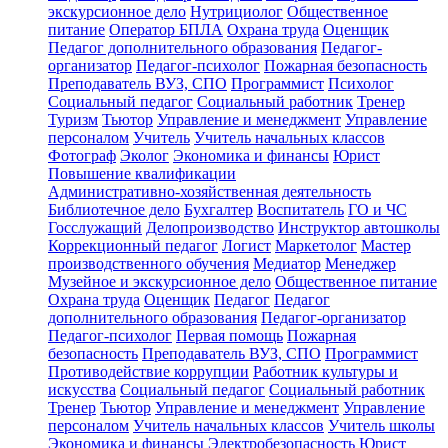
экскурсионное дело
Нутрициолог
Общественное
питание
Оператор БПЛА
Охрана труда
Оценщик
Педагог дополнительного образования
Педагог-
организатор
Педагог-психолог
Пожарная безопасность
Преподаватель ВУЗ, СПО
Программист
Психолог
Социальный педагог
Социальный работник
Тренер
Туризм
Тьютор
Управление и менеджмент
Управление
персоналом
Учитель
Учитель начальных классов
Фотограф
Эколог
Экономика и финансы
Юрист
Повышение квалификации
Административно-хозяйственная деятельность
Библиотечное дело
Бухгалтер
Воспитатель
ГО и ЧС
Госслужащий
Делопроизводство
Инструктор автошколы
Коррекционный педагог
Логист
Маркетолог
Мастер
производственного обучения
Медиатор
Менеджер
Музейное и экскурсионное дело
Общественное питание
Охрана труда
Оценщик
Педагог
Педагог
дополнительного образования
Педагог-организатор
Педагог-психолог
Первая помощь
Пожарная
безопасность
Преподаватель ВУЗ, СПО
Программист
Противодействие коррупции
Работник культуры и
искусства
Социальный педагог
Социальный работник
Тренер
Тьютор
Управление и менеджмент
Управление
персоналом
Учитель начальных классов
Учитель школы
Экономика и финансы
Электробезопасность
Юрист