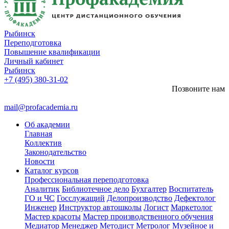
Рыбинск
Переподготовка
Повышение квалификации
Личный кабинет
Рыбинск
+7 (495) 380-31-02
Позвоните нам
mail@profacademia.ru
Об академии
Главная
Коллектив
Законодательство
Новости
Каталог курсов
Профессиональная переподготовка
Аналитик
Библиотечное дело
Бухгалтер
Воспитатель
ГО и ЧС
Госслужащий
Делопроизводство
Дефектолог
Инженер
Инструктор автошколы
Логист
Маркетолог
Мастер красоты
Мастер производственного обучения
Медиатор
Менеджер
Методист
Метролог
Музейное и