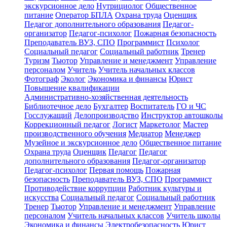
экскурсионное дело
Нутрициолог
Общественное
питание
Оператор БПЛА
Охрана труда
Оценщик
Педагог дополнительного образования
Педагог-
организатор
Педагог-психолог
Пожарная безопасность
Преподаватель ВУЗ, СПО
Программист
Психолог
Социальный педагог
Социальный работник
Тренер
Туризм
Тьютор
Управление и менеджмент
Управление
персоналом
Учитель
Учитель начальных классов
Фотограф
Эколог
Экономика и финансы
Юрист
Повышение квалификации
Административно-хозяйственная деятельность
Библиотечное дело
Бухгалтер
Воспитатель
ГО и ЧС
Госслужащий
Делопроизводство
Инструктор автошколы
Коррекционный педагог
Логист
Маркетолог
Мастер
производственного обучения
Медиатор
Менеджер
Музейное и экскурсионное дело
Общественное питание
Охрана труда
Оценщик
Педагог
Педагог
дополнительного образования
Педагог-организатор
Педагог-психолог
Первая помощь
Пожарная
безопасность
Преподаватель ВУЗ, СПО
Программист
Противодействие коррупции
Работник культуры и
искусства
Социальный педагог
Социальный работник
Тренер
Тьютор
Управление и менеджмент
Управление
персоналом
Учитель начальных классов
Учитель школы
Экономика и финансы
Электробезопасность
Юрист