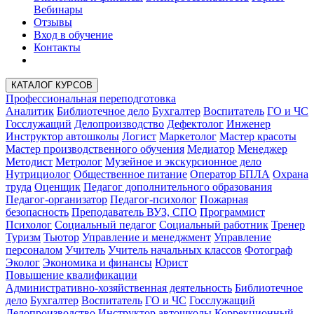
Вебинары
Отзывы
Вход в обучение
Контакты
КАТАЛОГ КУРСОВ
Профессиональная переподготовка
Аналитик
Библиотечное дело
Бухгалтер
Воспитатель
ГО и ЧС
Госслужащий
Делопроизводство
Дефектолог
Инженер
Инструктор автошколы
Логист
Маркетолог
Мастер красоты
Мастер производственного обучения
Медиатор
Менеджер
Методист
Метролог
Музейное и экскурсионное дело
Нутрициолог
Общественное питание
Оператор БПЛА
Охрана
труда
Оценщик
Педагог дополнительного образования
Педагог-организатор
Педагог-психолог
Пожарная
безопасность
Преподаватель ВУЗ, СПО
Программист
Психолог
Социальный педагог
Социальный работник
Тренер
Туризм
Тьютор
Управление и менеджмент
Управление
персоналом
Учитель
Учитель начальных классов
Фотограф
Эколог
Экономика и финансы
Юрист
Повышение квалификации
Административно-хозяйственная деятельность
Библиотечное
дело
Бухгалтер
Воспитатель
ГО и ЧС
Госслужащий
Делопроизводство
Инструктор автошколы
Коррекционный