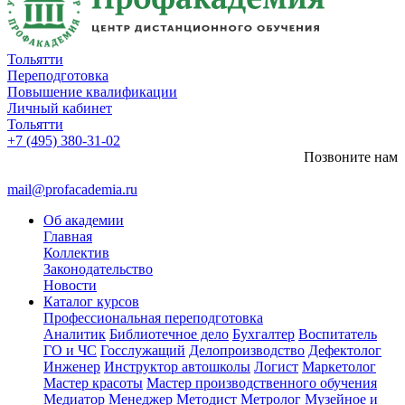
Тольятти
Переподготовка
Повышение квалификации
Личный кабинет
Тольятти
+7 (495) 380-31-02
Позвоните нам
mail@profacademia.ru
Об академии
Главная
Коллектив
Законодательство
Новости
Каталог курсов
Профессиональная переподготовка
Аналитик
Библиотечное дело
Бухгалтер
Воспитатель
ГО и ЧС
Госслужащий
Делопроизводство
Дефектолог
Инженер
Инструктор автошколы
Логист
Маркетолог
Мастер красоты
Мастер производственного обучения
Медиатор
Менеджер
Методист
Метролог
Музейное и