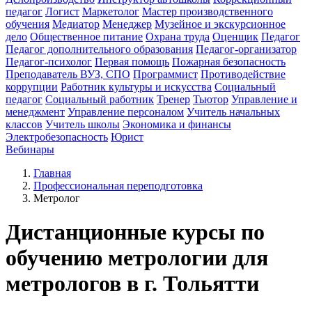
педагог
Логист
Маркетолог
Мастер производственного
обучения
Медиатор
Менеджер
Музейное и экскурсионное
дело
Общественное питание
Охрана труда
Оценщик
Педагог
Педагог дополнительного образования
Педагог-организатор
Педагог-психолог
Первая помощь
Пожарная безопасность
Преподаватель ВУЗ, СПО
Программист
Противодействие
коррупции
Работник культуры и искусства
Социальный
педагог
Социальный работник
Тренер
Тьютор
Управление и
менеджмент
Управление персоналом
Учитель начальных
классов
Учитель школы
Экономика и финансы
Электробезопасность
Юрист
Вебинары
Главная
Профессиональная переподготовка
Метролог
Дистанционные курсы по
обучению метрологии для
метрологов в г. Тольятти