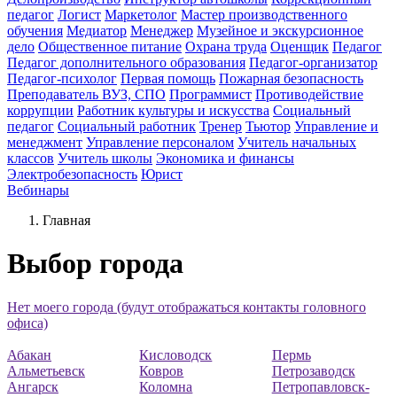
педагог
Логист
Маркетолог
Мастер производственного
обучения
Медиатор
Менеджер
Музейное и экскурсионное
дело
Общественное питание
Охрана труда
Оценщик
Педагог
Педагог дополнительного образования
Педагог-организатор
Педагог-психолог
Первая помощь
Пожарная безопасность
Преподаватель ВУЗ, СПО
Программист
Противодействие
коррупции
Работник культуры и искусства
Социальный
педагог
Социальный работник
Тренер
Тьютор
Управление и
менеджмент
Управление персоналом
Учитель начальных
классов
Учитель школы
Экономика и финансы
Электробезопасность
Юрист
Вебинары
Главная
Выбор города
Нет моего города (будут отображаться контакты головного
офиса)
Абакан
Кисловодск
Пермь
Альметьевск
Ковров
Петрозаводск
Ангарск
Коломна
Петропавловск-