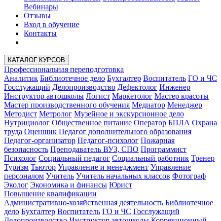
Вебинары
Отзывы
Вход в обучение
Контакты
КАТАЛОГ КУРСОВ
Профессиональная переподготовка
Аналитик
Библиотечное дело
Бухгалтер
Воспитатель
ГО и ЧС
Госслужащий
Делопроизводство
Дефектолог
Инженер
Инструктор автошколы
Логист
Маркетолог
Мастер красоты
Мастер производственного обучения
Медиатор
Менеджер
Методист
Метролог
Музейное и экскурсионное дело
Нутрициолог
Общественное питание
Оператор БПЛА
Охрана
труда
Оценщик
Педагог дополнительного образования
Педагог-организатор
Педагог-психолог
Пожарная
безопасность
Преподаватель ВУЗ, СПО
Программист
Психолог
Социальный педагог
Социальный работник
Тренер
Туризм
Тьютор
Управление и менеджмент
Управление
персоналом
Учитель
Учитель начальных классов
Фотограф
Эколог
Экономика и финансы
Юрист
Повышение квалификации
Административно-хозяйственная деятельность
Библиотечное
дело
Бухгалтер
Воспитатель
ГО и ЧС
Госслужащий
Делопроизводство
Инструктор автошколы
Коррекционный