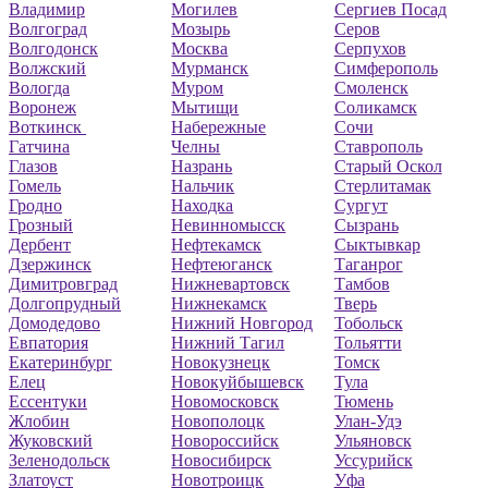
Владимир
Могилев
Сергиев Посад
Волгоград
Мозырь
Серов
Волгодонск
Москва
Серпухов
Волжский
Мурманск
Симферополь
Вологда
Муром
Смоленск
Воронеж
Мытищи
Соликамск
Воткинск
Набережные
Сочи
Гатчина
Челны
Ставрополь
Глазов
Назрань
Старый Оскол
Гомель
Нальчик
Стерлитамак
Гродно
Находка
Сургут
Грозный
Невинномысск
Сызрань
Дербент
Нефтекамск
Сыктывкар
Дзержинск
Нефтеюганск
Таганрог
Димитровград
Нижневартовск
Тамбов
Долгопрудный
Нижнекамск
Тверь
Домодедово
Нижний Новгород
Тобольск
Евпатория
Нижний Тагил
Тольятти
Екатеринбург
Новокузнецк
Томск
Елец
Новокуйбышевск
Тула
Ессентуки
Новомосковск
Тюмень
Жлобин
Новополоцк
Улан-Удэ
Жуковский
Новороссийск
Ульяновск
Зеленодольск
Новосибирск
Уссурийск
Златоуст
Новотроицк
Уфа