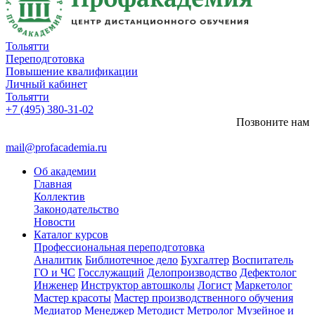
Тольятти
Переподготовка
Повышение квалификации
Личный кабинет
Тольятти
+7 (495) 380-31-02
Позвоните нам
mail@profacademia.ru
Об академии
Главная
Коллектив
Законодательство
Новости
Каталог курсов
Профессиональная переподготовка
Аналитик
Библиотечное дело
Бухгалтер
Воспитатель
ГО и ЧС
Госслужащий
Делопроизводство
Дефектолог
Инженер
Инструктор автошколы
Логист
Маркетолог
Мастер красоты
Мастер производственного обучения
Медиатор
Менеджер
Методист
Метролог
Музейное и