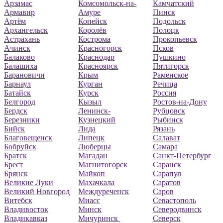
Арзамас
Комсомольск-на-
Камчатский
Армавир
Амуре
Пинск
Артём
Копейск
Подольск
Архангельск
Королёв
Полоцк
Астрахань
Кострома
Прокопьевск
Ачинск
Красногорск
Псков
Балаково
Краснодар
Пушкино
Балашиха
Красноярск
Пятигорск
Барановичи
Крым
Раменское
Барнаул
Курган
Речица
Батайск
Курск
Россия
Белгород
Кызыл
Ростов-на-Дону
Бердск
Ленинск-
Рубцовск
Березники
Кузнецкий
Рыбинск
Бийск
Лида
Рязань
Благовещенск
Липецк
Салават
Бобруйск
Люберцы
Самара
Братск
Магадан
Санкт-Петербург
Брест
Магнитогорск
Саранск
Брянск
Майкоп
Сарапул
Великие Луки
Махачкала
Саратов
Великий Новгород
Междуреченск
Саров
Витебск
Миасс
Севастополь
Владивосток
Минск
Северодвинск
Владикавказ
Мичуринск
Северск