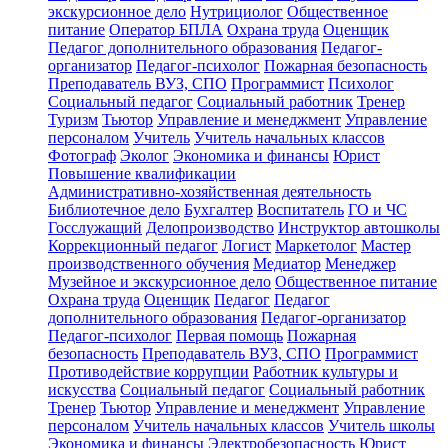
экскурсионное дело
Нутрициолог
Общественное
питание
Оператор БПЛА
Охрана труда
Оценщик
Педагог дополнительного образования
Педагог-
организатор
Педагог-психолог
Пожарная безопасность
Преподаватель ВУЗ, СПО
Программист
Психолог
Социальный педагог
Социальный работник
Тренер
Туризм
Тьютор
Управление и менеджмент
Управление
персоналом
Учитель
Учитель начальных классов
Фотограф
Эколог
Экономика и финансы
Юрист
Повышение квалификации
Административно-хозяйственная деятельность
Библиотечное дело
Бухгалтер
Воспитатель
ГО и ЧС
Госслужащий
Делопроизводство
Инструктор автошколы
Коррекционный педагог
Логист
Маркетолог
Мастер
производственного обучения
Медиатор
Менеджер
Музейное и экскурсионное дело
Общественное питание
Охрана труда
Оценщик
Педагог
Педагог
дополнительного образования
Педагог-организатор
Педагог-психолог
Первая помощь
Пожарная
безопасность
Преподаватель ВУЗ, СПО
Программист
Противодействие коррупции
Работник культуры и
искусства
Социальный педагог
Социальный работник
Тренер
Тьютор
Управление и менеджмент
Управление
персоналом
Учитель начальных классов
Учитель школы
Экономика и финансы
Электробезопасность
Юрист