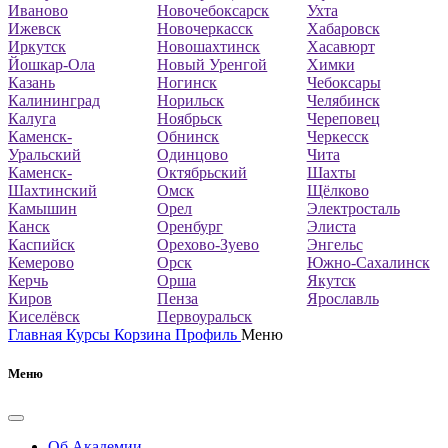
Иваново
Новочебоксарск
Ухта
Ижевск
Новочеркасск
Хабаровск
Иркутск
Новошахтинск
Хасавюрт
Йошкар-Ола
Новый Уренгой
Химки
Казань
Ногинск
Чебоксары
Калининград
Норильск
Челябинск
Калуга
Ноябрьск
Череповец
Каменск-
Обнинск
Черкесск
Уральский
Одинцово
Чита
Каменск-
Октябрьский
Шахты
Шахтинский
Омск
Щёлково
Камышин
Орел
Электросталь
Канск
Оренбург
Элиста
Каспийск
Орехово-Зуево
Энгельс
Кемерово
Орск
Южно-Сахалинск
Керчь
Орша
Якутск
Киров
Пенза
Ярославль
Киселёвск
Первоуральск
Главная
Курсы
Корзина
Профиль
Меню
Меню
Об Академии