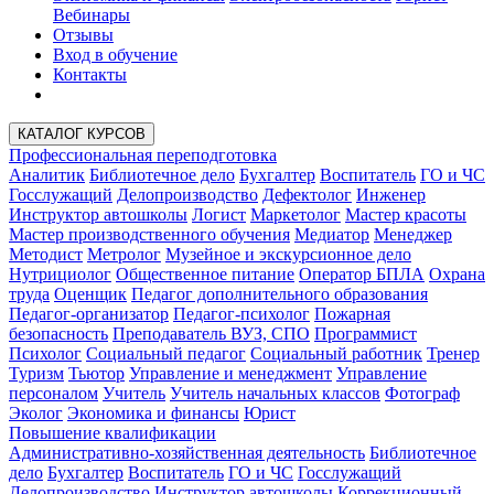
Вебинары
Отзывы
Вход в обучение
Контакты
КАТАЛОГ КУРСОВ
Профессиональная переподготовка
Аналитик
Библиотечное дело
Бухгалтер
Воспитатель
ГО и ЧС
Госслужащий
Делопроизводство
Дефектолог
Инженер
Инструктор автошколы
Логист
Маркетолог
Мастер красоты
Мастер производственного обучения
Медиатор
Менеджер
Методист
Метролог
Музейное и экскурсионное дело
Нутрициолог
Общественное питание
Оператор БПЛА
Охрана
труда
Оценщик
Педагог дополнительного образования
Педагог-организатор
Педагог-психолог
Пожарная
безопасность
Преподаватель ВУЗ, СПО
Программист
Психолог
Социальный педагог
Социальный работник
Тренер
Туризм
Тьютор
Управление и менеджмент
Управление
персоналом
Учитель
Учитель начальных классов
Фотограф
Эколог
Экономика и финансы
Юрист
Повышение квалификации
Административно-хозяйственная деятельность
Библиотечное
дело
Бухгалтер
Воспитатель
ГО и ЧС
Госслужащий
Делопроизводство
Инструктор автошколы
Коррекционный