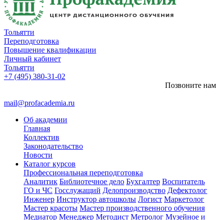
Тольятти
Переподготовка
Повышение квалификации
Личный кабинет
Тольятти
+7 (495) 380-31-02
Позвоните нам
mail@profacademia.ru
Об академии
Главная
Коллектив
Законодательство
Новости
Каталог курсов
Профессиональная переподготовка
Аналитик
Библиотечное дело
Бухгалтер
Воспитатель
ГО и ЧС
Госслужащий
Делопроизводство
Дефектолог
Инженер
Инструктор автошколы
Логист
Маркетолог
Мастер красоты
Мастер производственного обучения
Медиатор
Менеджер
Методист
Метролог
Музейное и