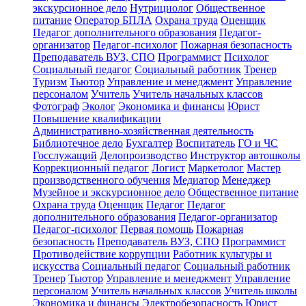
экскурсионное дело
Нутрициолог
Общественное
питание
Оператор БПЛА
Охрана труда
Оценщик
Педагог дополнительного образования
Педагог-
организатор
Педагог-психолог
Пожарная безопасность
Преподаватель ВУЗ, СПО
Программист
Психолог
Социальный педагог
Социальный работник
Тренер
Туризм
Тьютор
Управление и менеджмент
Управление
персоналом
Учитель
Учитель начальных классов
Фотограф
Эколог
Экономика и финансы
Юрист
Повышение квалификации
Административно-хозяйственная деятельность
Библиотечное дело
Бухгалтер
Воспитатель
ГО и ЧС
Госслужащий
Делопроизводство
Инструктор автошколы
Коррекционный педагог
Логист
Маркетолог
Мастер
производственного обучения
Медиатор
Менеджер
Музейное и экскурсионное дело
Общественное питание
Охрана труда
Оценщик
Педагог
Педагог
дополнительного образования
Педагог-организатор
Педагог-психолог
Первая помощь
Пожарная
безопасность
Преподаватель ВУЗ, СПО
Программист
Противодействие коррупции
Работник культуры и
искусства
Социальный педагог
Социальный работник
Тренер
Тьютор
Управление и менеджмент
Управление
персоналом
Учитель начальных классов
Учитель школы
Экономика и финансы
Электробезопасность
Юрист