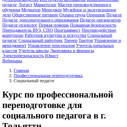
педагог
Логист
Маркетолог
Мастер производственного
обучения
Медиатор
Менеджер
Музейное и экскурсионное
дело
Общественное питание
Охрана труда
Оценщик
Педагог
Педагог дополнительного образования
Педагог-организатор
Педагог-психолог
Первая помощь
Пожарная безопасность
Преподаватель ВУЗ, СПО
Программист
Противодействие
коррупции
Работник культуры и искусства
Социальный
педагог
Социальный работник
Тренер
Тьютор
Управление и
менеджмент
Управление персоналом
Учитель начальных
классов
Учитель школы
Экономика и финансы
Электробезопасность
Юрист
Вебинары
Главная
Профессиональная переподготовка
Социальный педагог
Курс по профессиональной
переподготовке для
социального педагога в г.
Тольятти