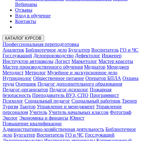
Вебинары
Отзывы
Вход в обучение
Контакты
КАТАЛОГ КУРСОВ
Профессиональная переподготовка
Аналитик
Библиотечное дело
Бухгалтер
Воспитатель
ГО и ЧС
Госслужащий
Делопроизводство
Дефектолог
Инженер
Инструктор автошколы
Логист
Маркетолог
Мастер красоты
Мастер производственного обучения
Медиатор
Менеджер
Методист
Метролог
Музейное и экскурсионное дело
Нутрициолог
Общественное питание
Оператор БПЛА
Охрана
труда
Оценщик
Педагог дополнительного образования
Педагог-организатор
Педагог-психолог
Пожарная
безопасность
Преподаватель ВУЗ, СПО
Программист
Психолог
Социальный педагог
Социальный работник
Тренер
Туризм
Тьютор
Управление и менеджмент
Управление
персоналом
Учитель
Учитель начальных классов
Фотограф
Эколог
Экономика и финансы
Юрист
Повышение квалификации
Административно-хозяйственная деятельность
Библиотечное
дело
Бухгалтер
Воспитатель
ГО и ЧС
Госслужащий
Делопроизводство
Инструктор автошколы
Коррекционный