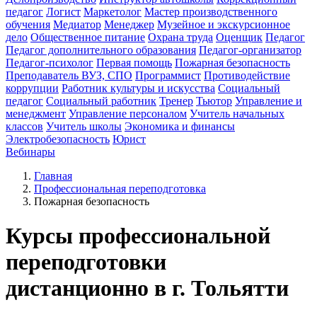
педагог
Логист
Маркетолог
Мастер производственного
обучения
Медиатор
Менеджер
Музейное и экскурсионное
дело
Общественное питание
Охрана труда
Оценщик
Педагог
Педагог дополнительного образования
Педагог-организатор
Педагог-психолог
Первая помощь
Пожарная безопасность
Преподаватель ВУЗ, СПО
Программист
Противодействие
коррупции
Работник культуры и искусства
Социальный
педагог
Социальный работник
Тренер
Тьютор
Управление и
менеджмент
Управление персоналом
Учитель начальных
классов
Учитель школы
Экономика и финансы
Электробезопасность
Юрист
Вебинары
Главная
Профессиональная переподготовка
Пожарная безопасность
Курсы профессиональной
переподготовки
дистанционно в г. Тольятти