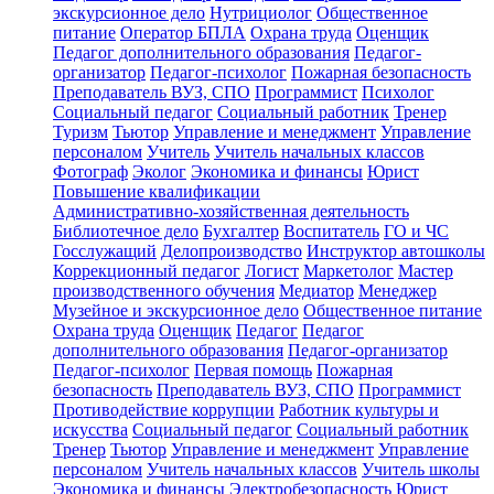
экскурсионное дело
Нутрициолог
Общественное
питание
Оператор БПЛА
Охрана труда
Оценщик
Педагог дополнительного образования
Педагог-
организатор
Педагог-психолог
Пожарная безопасность
Преподаватель ВУЗ, СПО
Программист
Психолог
Социальный педагог
Социальный работник
Тренер
Туризм
Тьютор
Управление и менеджмент
Управление
персоналом
Учитель
Учитель начальных классов
Фотограф
Эколог
Экономика и финансы
Юрист
Повышение квалификации
Административно-хозяйственная деятельность
Библиотечное дело
Бухгалтер
Воспитатель
ГО и ЧС
Госслужащий
Делопроизводство
Инструктор автошколы
Коррекционный педагог
Логист
Маркетолог
Мастер
производственного обучения
Медиатор
Менеджер
Музейное и экскурсионное дело
Общественное питание
Охрана труда
Оценщик
Педагог
Педагог
дополнительного образования
Педагог-организатор
Педагог-психолог
Первая помощь
Пожарная
безопасность
Преподаватель ВУЗ, СПО
Программист
Противодействие коррупции
Работник культуры и
искусства
Социальный педагог
Социальный работник
Тренер
Тьютор
Управление и менеджмент
Управление
персоналом
Учитель начальных классов
Учитель школы
Экономика и финансы
Электробезопасность
Юрист