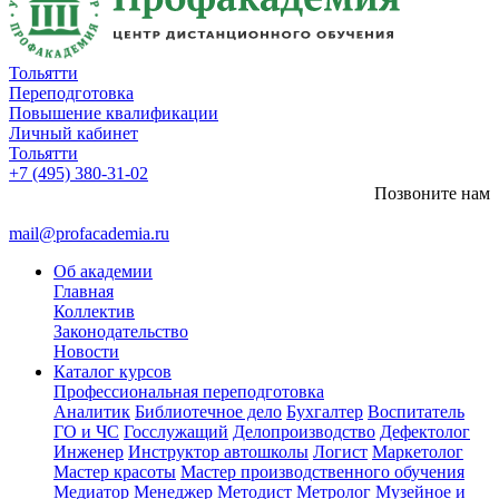
Тольятти
Переподготовка
Повышение квалификации
Личный кабинет
Тольятти
+7 (495) 380-31-02
Позвоните нам
mail@profacademia.ru
Об академии
Главная
Коллектив
Законодательство
Новости
Каталог курсов
Профессиональная переподготовка
Аналитик
Библиотечное дело
Бухгалтер
Воспитатель
ГО и ЧС
Госслужащий
Делопроизводство
Дефектолог
Инженер
Инструктор автошколы
Логист
Маркетолог
Мастер красоты
Мастер производственного обучения
Медиатор
Менеджер
Методист
Метролог
Музейное и