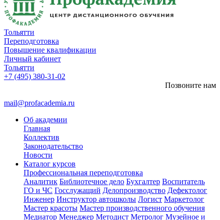
Тольятти
Переподготовка
Повышение квалификации
Личный кабинет
Тольятти
+7 (495) 380-31-02
Позвоните нам
mail@profacademia.ru
Об академии
Главная
Коллектив
Законодательство
Новости
Каталог курсов
Профессиональная переподготовка
Аналитик
Библиотечное дело
Бухгалтер
Воспитатель
ГО и ЧС
Госслужащий
Делопроизводство
Дефектолог
Инженер
Инструктор автошколы
Логист
Маркетолог
Мастер красоты
Мастер производственного обучения
Медиатор
Менеджер
Методист
Метролог
Музейное и