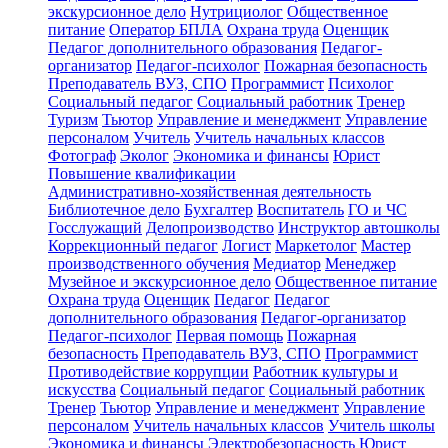
экскурсионное дело
Нутрициолог
Общественное
питание
Оператор БПЛА
Охрана труда
Оценщик
Педагог дополнительного образования
Педагог-
организатор
Педагог-психолог
Пожарная безопасность
Преподаватель ВУЗ, СПО
Программист
Психолог
Социальный педагог
Социальный работник
Тренер
Туризм
Тьютор
Управление и менеджмент
Управление
персоналом
Учитель
Учитель начальных классов
Фотограф
Эколог
Экономика и финансы
Юрист
Повышение квалификации
Административно-хозяйственная деятельность
Библиотечное дело
Бухгалтер
Воспитатель
ГО и ЧС
Госслужащий
Делопроизводство
Инструктор автошколы
Коррекционный педагог
Логист
Маркетолог
Мастер
производственного обучения
Медиатор
Менеджер
Музейное и экскурсионное дело
Общественное питание
Охрана труда
Оценщик
Педагог
Педагог
дополнительного образования
Педагог-организатор
Педагог-психолог
Первая помощь
Пожарная
безопасность
Преподаватель ВУЗ, СПО
Программист
Противодействие коррупции
Работник культуры и
искусства
Социальный педагог
Социальный работник
Тренер
Тьютор
Управление и менеджмент
Управление
персоналом
Учитель начальных классов
Учитель школы
Экономика и финансы
Электробезопасность
Юрист