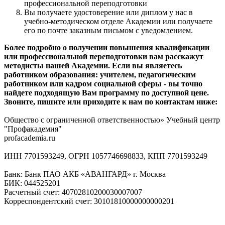
профессиональной переподготовки
Вы получаете удостоверение или диплом у нас в
учебно-методическом отделе Академии или получаете
его по почте заказным письмом с уведомлением.
Более подробно о получении повышения квалификации
или профессиональной переподготовки вам расскажут
методисты нашей Академии. Если вы являетесь
работником образования: учителем, педагогическим
работником или кадром социальной сферы - вы точно
найдете подходящую Вам программу по доступной цене.
Звоните, пишите или приходите к нам по контактам ниже:
Общество с ограниченной ответственностью» Учебный центр
"Профакадемия"
profacademia.ru
ИНН 7701593249, ОГРН 1057746698833, КПП 7701593249
Банк: Банк ПАО АКБ «АВАНГАРД» г. Москва
БИК: 044525201
Расчетный счет: 40702810200030007007
Корреспондентский счет: 30101810000000000201