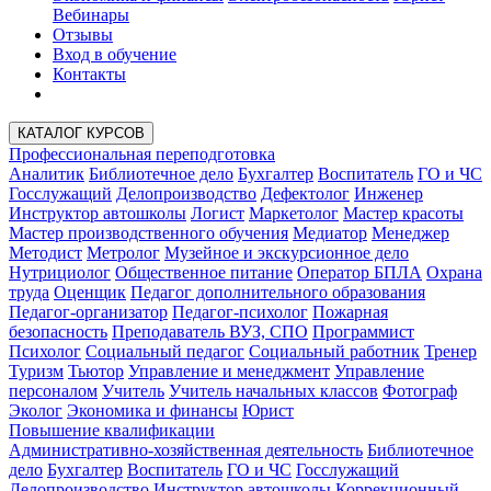
Вебинары
Отзывы
Вход в обучение
Контакты
КАТАЛОГ КУРСОВ
Профессиональная переподготовка
Аналитик
Библиотечное дело
Бухгалтер
Воспитатель
ГО и ЧС
Госслужащий
Делопроизводство
Дефектолог
Инженер
Инструктор автошколы
Логист
Маркетолог
Мастер красоты
Мастер производственного обучения
Медиатор
Менеджер
Методист
Метролог
Музейное и экскурсионное дело
Нутрициолог
Общественное питание
Оператор БПЛА
Охрана
труда
Оценщик
Педагог дополнительного образования
Педагог-организатор
Педагог-психолог
Пожарная
безопасность
Преподаватель ВУЗ, СПО
Программист
Психолог
Социальный педагог
Социальный работник
Тренер
Туризм
Тьютор
Управление и менеджмент
Управление
персоналом
Учитель
Учитель начальных классов
Фотограф
Эколог
Экономика и финансы
Юрист
Повышение квалификации
Административно-хозяйственная деятельность
Библиотечное
дело
Бухгалтер
Воспитатель
ГО и ЧС
Госслужащий
Делопроизводство
Инструктор автошколы
Коррекционный