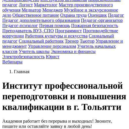
педагог
Логист
Маркетолог
Мастер производственного
обучения
Медиатор
Менеджер
Музейное и экскурсионное
дело
Общественное питание
Охрана труда
Оценщик
Педагог
Педагог дополнительного образования
Педагог-организатор
Педагог-психолог
Первая помощь
Пожарная безопасность
Преподаватель ВУЗ, СПО
Программист
Противодействие
коррупции
Работник культуры и искусства
Социальный
педагог
Социальный работник
Тренер
Тьютор
Управление и
менеджмент
Управление персоналом
Учитель начальных
классов
Учитель школы
Экономика и финансы
Электробезопасность
Юрист
Вебинары
Главная
Институт профессиональной
переподготовки и повышения
квалификации в г. Тольятти
Академия работает без перерыва и выходных! Звоните,
пишите или оставляйте заявку в любой день!