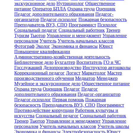
экскурсионное дело
Нутрициолог
Общественное
питание
Оператор БПЛА
Охрана труда
Оценщик
Педагог дополнительного образования
Педагог-
организатор
Педагог-психолог
Пожарная безопасность
Преподаватель ВУЗ, СПО
Программист
Психолог
Социальный педагог
Социальный работник
Тренер
Туризм
Тьютор
Управление и менеджмент
Управление
персоналом
Учитель
Учитель начальных классов
Фотограф
Эколог
Экономика и финансы
Юрист
Повышение квалификации
Административно-хозяйственная деятельность
Библиотечное дело
Бухгалтер
Воспитатель
ГО и ЧС
Госслужащий
Делопроизводство
Инструктор автошколы
Коррекционный педагог
Логист
Маркетолог
Мастер
производственного обучения
Медиатор
Менеджер
Музейное и экскурсионное дело
Общественное питание
Охрана труда
Оценщик
Педагог
Педагог
дополнительного образования
Педагог-организатор
Педагог-психолог
Первая помощь
Пожарная
безопасность
Преподаватель ВУЗ, СПО
Программист
Противодействие коррупции
Работник культуры и
искусства
Социальный педагог
Социальный работник
Тренер
Тьютор
Управление и менеджмент
Управление
персоналом
Учитель начальных классов
Учитель школы
Экономика и финансы
Электробезопасность
Юрист