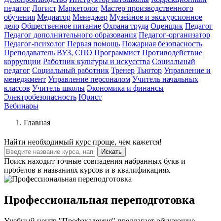
педагог
Логист
Маркетолог
Мастер производственного
обучения
Медиатор
Менеджер
Музейное и экскурсионное
дело
Общественное питание
Охрана труда
Оценщик
Педагог
Педагог дополнительного образования
Педагог-организатор
Педагог-психолог
Первая помощь
Пожарная безопасность
Преподаватель ВУЗ, СПО
Программист
Противодействие
коррупции
Работник культуры и искусства
Социальный
педагог
Социальный работник
Тренер
Тьютор
Управление и
менеджмент
Управление персоналом
Учитель начальных
классов
Учитель школы
Экономика и финансы
Электробезопасность
Юрист
Вебинары
Главная
Найти
необходимый курс
проще, чем кажется!
Искать
Поиск находит точные совпадения набранных букв и
пробелов в названиях курсов и в квалификациях
Профессиональная переподготовка
Учебный центр "Профакадемия" предлагает обучающие