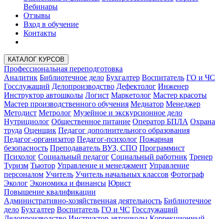
Вебинары
Отзывы
Вход в обучение
Контакты
КАТАЛОГ КУРСОВ
Профессиональная переподготовка
Аналитик
Библиотечное дело
Бухгалтер
Воспитатель
ГО и ЧС
Госслужащий
Делопроизводство
Дефектолог
Инженер
Инструктор автошколы
Логист
Маркетолог
Мастер красоты
Мастер производственного обучения
Медиатор
Менеджер
Методист
Метролог
Музейное и экскурсионное дело
Нутрициолог
Общественное питание
Оператор БПЛА
Охрана
труда
Оценщик
Педагог дополнительного образования
Педагог-организатор
Педагог-психолог
Пожарная
безопасность
Преподаватель ВУЗ, СПО
Программист
Психолог
Социальный педагог
Социальный работник
Тренер
Туризм
Тьютор
Управление и менеджмент
Управление
персоналом
Учитель
Учитель начальных классов
Фотограф
Эколог
Экономика и финансы
Юрист
Повышение квалификации
Административно-хозяйственная деятельность
Библиотечное
дело
Бухгалтер
Воспитатель
ГО и ЧС
Госслужащий
Делопроизводство
Инструктор автошколы
Коррекционный