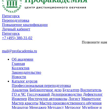
Пятигорск
Переподготовка
Повышение квалификации
Личный кабинет
Пятигорск
+7 (495) 380-31-02
Позвоните нам
mail@profacademia.ru
Об академии
Главная
Коллектив
Законодательство
Новости
Каталог курсов
Профессиональная переподготовка
Аналитик
Библиотечное дело
Бухгалтер
Воспитатель
ГО и ЧС
Госслужащий
Делопроизводство
Дефектолог
Инженер
Инструктор автошколы
Логист
Маркетолог
Мастер красоты
Мастер производственного обучения
Медиатор
Менеджер
Методист
Метролог
Музейное и