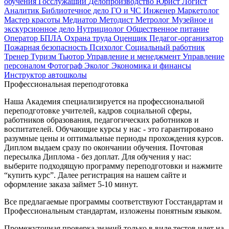
обучения
Госслужащий
Делопроизводство
Юрист
Логист
Аналитик
Библиотечное дело
ГО и ЧС
Инженер
Маркетолог
Мастер красоты
Медиатор
Методист
Метролог
Музейное и
экскурсионное дело
Нутрициолог
Общественное питание
Оператор БПЛА
Охрана труда
Оценщик
Педагог-организатор
Пожарная безопасность
Психолог
Социальный работник
Тренер
Туризм
Тьютор
Управление и менеджмент
Управление
персоналом
Фотограф
Эколог
Экономика и финансы
Инструктор автошколы
Профессиональная переподготовка
Наша Академия специализируется на профессиональной
переподготовке учителей, кадров социальной сферы,
работников образования, педагогических работников и
воспитателей. Обучающие курсы у нас - это гарантировано
разумные цены и оптимальные периоды прохождения курсов.
Диплом выдаем сразу по окончании обучения. Почтовая
пересылка Диплома - без доплат. Для обучения у нас:
выберите подходящую программу переподготовки и нажмите
“купить курс”. Далее регистрация на нашем сайте и
оформление заказа займет 5-10 минут.
Все предлагаемые программы соответствуют Госстандартам и
Профессиональным стандартам, изложены понятным языком.
Промежуточная проверка знаний только в виде тестов идет на