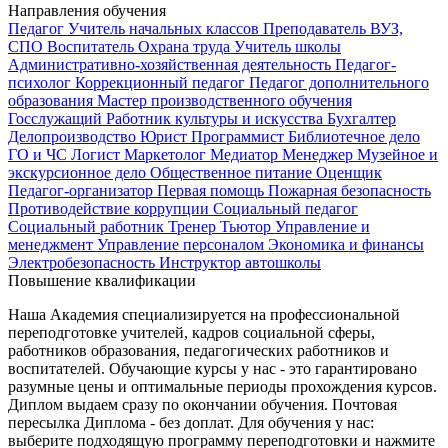
Направления обучения
Педагог
Учитель начальных классов
Преподаватель ВУЗ,
СПО
Воспитатель
Охрана труда
Учитель школы
Административно-хозяйственная деятельность
Педагог-
психолог
Коррекционный педагог
Педагог дополнительного
образования
Мастер производственного обучения
Госслужащий
Работник культуры и искусства
Бухгалтер
Делопроизводство
Юрист
Программист
Библиотечное дело
ГО и ЧС
Логист
Маркетолог
Медиатор
Менеджер
Музейное и
экскурсионное дело
Общественное питание
Оценщик
Педагог-организатор
Первая помощь
Пожарная безопасность
Противодействие коррупции
Социальный педагог
Социальный работник
Тренер
Тьютор
Управление и
менеджмент
Управление персоналом
Экономика и финансы
Электробезопасность
Инструктор автошколы
Повышение квалификации
Наша Академия специализируется на профессиональной
переподготовке учителей, кадров социальной сферы,
работников образования, педагогических работников и
воспитателей. Обучающие курсы у нас - это гарантировано
разумные цены и оптимальные периоды прохождения курсов.
Диплом выдаем сразу по окончании обучения. Почтовая
пересылка Диплома - без доплат. Для обучения у нас:
выберите подходящую программу переподготовки и нажмите