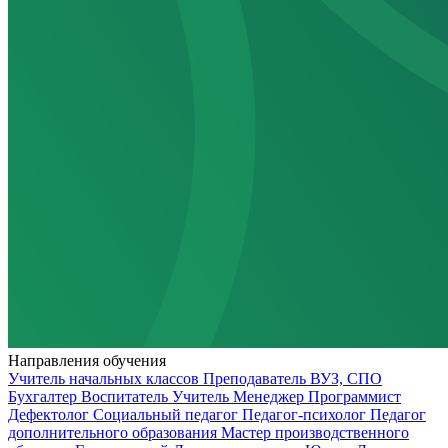
Направления обучения
Учитель начальных классов
Преподаватель ВУЗ, СПО
Бухгалтер
Воспитатель
Учитель
Менеджер
Программист
Дефектолог
Социальный педагог
Педагог-психолог
Педагог
дополнительного образования
Мастер производственного