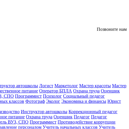
Позвоните нам
труктор автошколы
Логист
Маркетолог
Мастер красоты
Мастер
ественное питание
Оператор БПЛА
Охрана труда
Оценщик
З, СПО
Программист
Психолог
Социальный педагог
ных классов
Фотограф
Эколог
Экономика и финансы
Юрист
изводство
Инструктор автошколы
Коррекционный педагог
ное питание
Охрана труда
Оценщик
Педагог
Педагог
тель ВУЗ, СПО
Программист
Противодействие коррупции
равление персоналом
Учитель начальных классов
Учитель