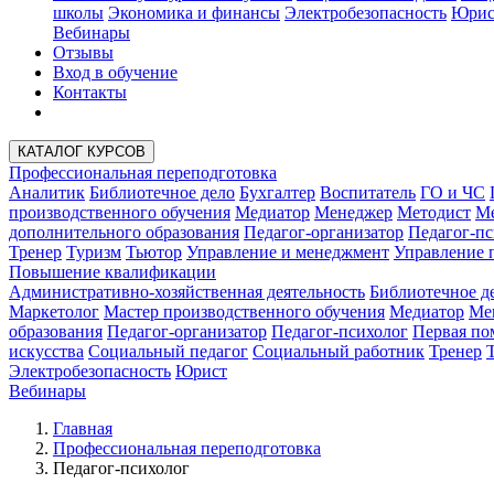
школы
Экономика и финансы
Электробезопасность
Юрис
Вебинары
Отзывы
Вход в обучение
Контакты
КАТАЛОГ КУРСОВ
Профессиональная переподготовка
Аналитик
Библиотечное дело
Бухгалтер
Воспитатель
ГО и ЧС
производственного обучения
Медиатор
Менеджер
Методист
Ме
дополнительного образования
Педагог-организатор
Педагог-пс
Тренер
Туризм
Тьютор
Управление и менеджмент
Управление 
Повышение квалификации
Административно-хозяйственная деятельность
Библиотечное д
Маркетолог
Мастер производственного обучения
Медиатор
Ме
образования
Педагог-организатор
Педагог-психолог
Первая п
искусства
Социальный педагог
Социальный работник
Тренер
Электробезопасность
Юрист
Вебинары
Главная
Профессиональная переподготовка
Педагог-психолог