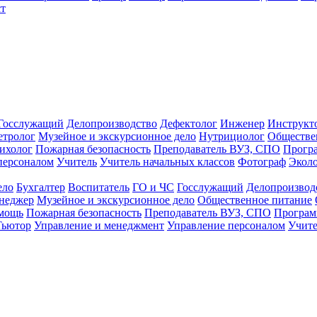
т
Госслужащий
Делопроизводство
Дефектолог
Инженер
Инструкт
тролог
Музейное и экскурсионное дело
Нутрициолог
Обществе
ихолог
Пожарная безопасность
Преподаватель ВУЗ, СПО
Прогр
персоналом
Учитель
Учитель начальных классов
Фотограф
Экол
ело
Бухгалтер
Воспитатель
ГО и ЧС
Госслужащий
Делопроизвод
неджер
Музейное и экскурсионное дело
Общественное питание
омощь
Пожарная безопасность
Преподаватель ВУЗ, СПО
Програм
Тьютор
Управление и менеджмент
Управление персоналом
Учите