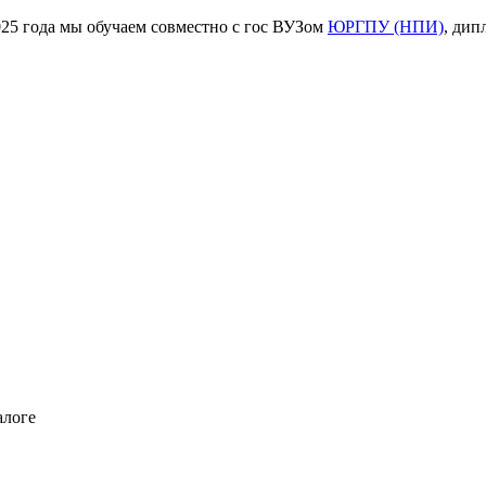
ода мы обучаем совместно с гос ВУЗом
ЮРГПУ (НПИ)
, дип
алоге