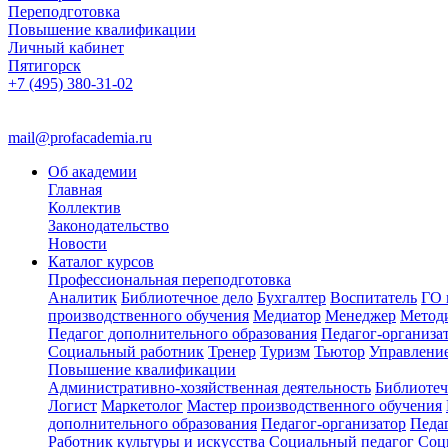
Переподготовка
Повышение квалификации
Личный кабинет
Пятигорск
+7 (495) 380-31-02
mail@profacademia.ru
Об академии
Главная
Коллектив
Законодательство
Новости
Каталог курсов
Профессиональная переподготовка
Аналитик
Библиотечное дело
Бухгалтер
Воспитатель
ГО 
производственного обучения
Медиатор
Менеджер
Метод
Педагог дополнительного образования
Педагог-организа
Социальный работник
Тренер
Туризм
Тьютор
Управлени
Повышение квалификации
Административно-хозяйственная деятельность
Библиотеч
Логист
Маркетолог
Мастер производственного обучения
дополнительного образования
Педагог-организатор
Педа
Работник культуры и искусства
Социальный педагог
Соц