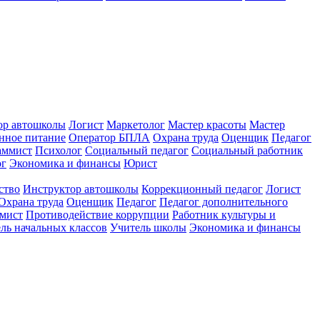
ор автошколы
Логист
Маркетолог
Мастер красоты
Мастер
нное питание
Оператор БПЛА
Охрана труда
Оценщик
Педагог
аммист
Психолог
Социальный педагог
Социальный работник
ог
Экономика и финансы
Юрист
ство
Инструктор автошколы
Коррекционный педагог
Логист
Охрана труда
Оценщик
Педагог
Педагог дополнительного
мист
Противодействие коррупции
Работник культуры и
ль начальных классов
Учитель школы
Экономика и финансы