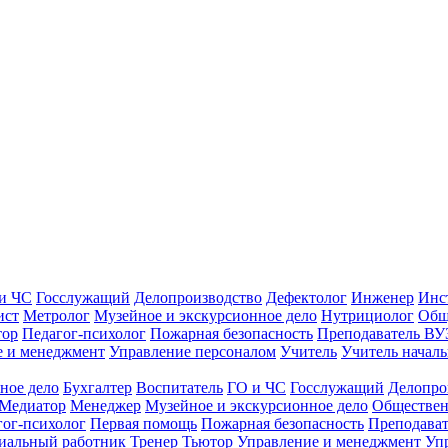
и ЧС
Госслужащий
Делопроизводство
Дефектолог
Инженер
Инс
ист
Метролог
Музейное и экскурсионное дело
Нутрициолог
Общ
тор
Педагог-психолог
Пожарная безопасность
Преподаватель ВУ
е и менеджмент
Управление персоналом
Учитель
Учитель началь
ное дело
Бухгалтер
Воспитатель
ГО и ЧС
Госслужащий
Делопро
Медиатор
Менеджер
Музейное и экскурсионное дело
Обществен
гог-психолог
Первая помощь
Пожарная безопасность
Преподава
иальный работник
Тренер
Тьютор
Управление и менеджмент
Уп