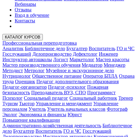
Вебинары
Отзывы
Вход в обучение
Контакты
КАТАЛОГ КУРСОВ
Профессиональная переподготовка
Аналитик
Библиотечное дело
Бухгалтер
Воспитатель
ГО и ЧС
Госслужащий
Делопроизводство
Дефектолог
Инженер
Инструктор автошколы
Логист
Маркетолог
Мастер красоты
Мастер производственного обучения
Медиатор
Менеджер
Методист
Метролог
Музейное и экскурсионное дело
Нутрициолог
Общественное питание
Оператор БПЛА
Охрана
труда
Оценщик
Педагог дополнительного образования
Педагог-организатор
Педагог-психолог
Пожарная
безопасность
Преподаватель ВУЗ, СПО
Программист
Психолог
Социальный педагог
Социальный работник
Тренер
Туризм
Тьютор
Управление и менеджмент
Управление
персоналом
Учитель
Учитель начальных классов
Фотограф
Эколог
Экономика и финансы
Юрист
Повышение квалификации
Административно-хозяйственная деятельность
Библиотечное
дело
Бухгалтер
Воспитатель
ГО и ЧС
Госслужащий
Делопроизводство
Инструктор автошколы
Коррекционный