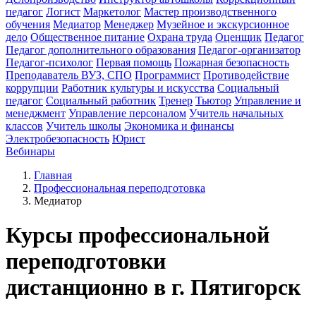
педагог
Логист
Маркетолог
Мастер производственного
обучения
Медиатор
Менеджер
Музейное и экскурсионное
дело
Общественное питание
Охрана труда
Оценщик
Педагог
Педагог дополнительного образования
Педагог-организатор
Педагог-психолог
Первая помощь
Пожарная безопасность
Преподаватель ВУЗ, СПО
Программист
Противодействие
коррупции
Работник культуры и искусства
Социальный
педагог
Социальный работник
Тренер
Тьютор
Управление и
менеджмент
Управление персоналом
Учитель начальных
классов
Учитель школы
Экономика и финансы
Электробезопасность
Юрист
Вебинары
Главная
Профессиональная переподготовка
Медиатор
Курсы профессиональной
переподготовки
дистанционно в г. Пятигорск