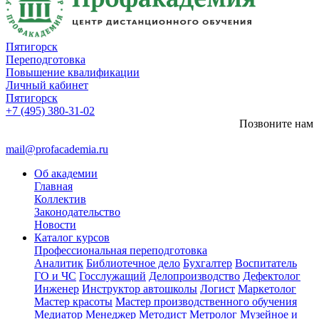
Пятигорск
Переподготовка
Повышение квалификации
Личный кабинет
Пятигорск
+7 (495) 380-31-02
Позвоните нам
mail@profacademia.ru
Об академии
Главная
Коллектив
Законодательство
Новости
Каталог курсов
Профессиональная переподготовка
Аналитик
Библиотечное дело
Бухгалтер
Воспитатель
ГО и ЧС
Госслужащий
Делопроизводство
Дефектолог
Инженер
Инструктор автошколы
Логист
Маркетолог
Мастер красоты
Мастер производственного обучения
Медиатор
Менеджер
Методист
Метролог
Музейное и