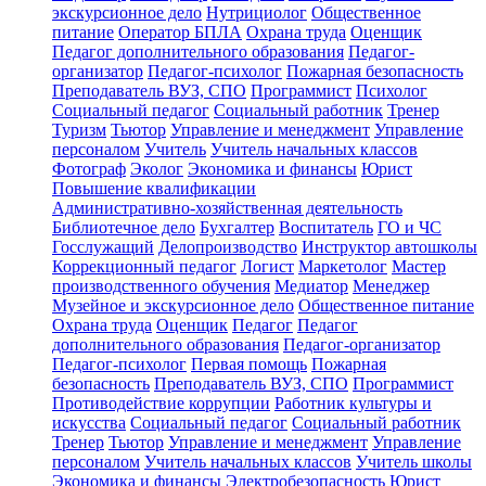
экскурсионное дело
Нутрициолог
Общественное
питание
Оператор БПЛА
Охрана труда
Оценщик
Педагог дополнительного образования
Педагог-
организатор
Педагог-психолог
Пожарная безопасность
Преподаватель ВУЗ, СПО
Программист
Психолог
Социальный педагог
Социальный работник
Тренер
Туризм
Тьютор
Управление и менеджмент
Управление
персоналом
Учитель
Учитель начальных классов
Фотограф
Эколог
Экономика и финансы
Юрист
Повышение квалификации
Административно-хозяйственная деятельность
Библиотечное дело
Бухгалтер
Воспитатель
ГО и ЧС
Госслужащий
Делопроизводство
Инструктор автошколы
Коррекционный педагог
Логист
Маркетолог
Мастер
производственного обучения
Медиатор
Менеджер
Музейное и экскурсионное дело
Общественное питание
Охрана труда
Оценщик
Педагог
Педагог
дополнительного образования
Педагог-организатор
Педагог-психолог
Первая помощь
Пожарная
безопасность
Преподаватель ВУЗ, СПО
Программист
Противодействие коррупции
Работник культуры и
искусства
Социальный педагог
Социальный работник
Тренер
Тьютор
Управление и менеджмент
Управление
персоналом
Учитель начальных классов
Учитель школы
Экономика и финансы
Электробезопасность
Юрист