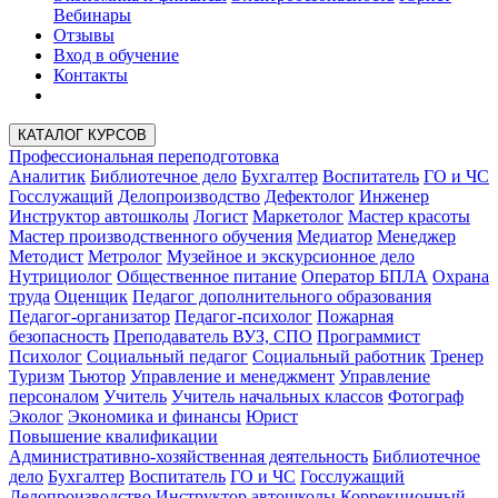
Вебинары
Отзывы
Вход в обучение
Контакты
КАТАЛОГ КУРСОВ
Профессиональная переподготовка
Аналитик
Библиотечное дело
Бухгалтер
Воспитатель
ГО и ЧС
Госслужащий
Делопроизводство
Дефектолог
Инженер
Инструктор автошколы
Логист
Маркетолог
Мастер красоты
Мастер производственного обучения
Медиатор
Менеджер
Методист
Метролог
Музейное и экскурсионное дело
Нутрициолог
Общественное питание
Оператор БПЛА
Охрана
труда
Оценщик
Педагог дополнительного образования
Педагог-организатор
Педагог-психолог
Пожарная
безопасность
Преподаватель ВУЗ, СПО
Программист
Психолог
Социальный педагог
Социальный работник
Тренер
Туризм
Тьютор
Управление и менеджмент
Управление
персоналом
Учитель
Учитель начальных классов
Фотограф
Эколог
Экономика и финансы
Юрист
Повышение квалификации
Административно-хозяйственная деятельность
Библиотечное
дело
Бухгалтер
Воспитатель
ГО и ЧС
Госслужащий
Делопроизводство
Инструктор автошколы
Коррекционный