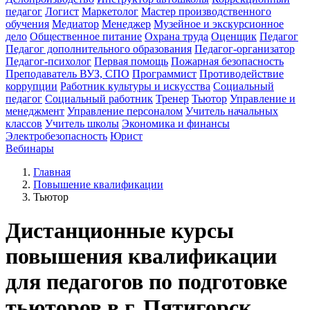
педагог
Логист
Маркетолог
Мастер производственного
обучения
Медиатор
Менеджер
Музейное и экскурсионное
дело
Общественное питание
Охрана труда
Оценщик
Педагог
Педагог дополнительного образования
Педагог-организатор
Педагог-психолог
Первая помощь
Пожарная безопасность
Преподаватель ВУЗ, СПО
Программист
Противодействие
коррупции
Работник культуры и искусства
Социальный
педагог
Социальный работник
Тренер
Тьютор
Управление и
менеджмент
Управление персоналом
Учитель начальных
классов
Учитель школы
Экономика и финансы
Электробезопасность
Юрист
Вебинары
Главная
Повышение квалификации
Тьютор
Дистанционные курсы
повышения квалификации
для педагогов по подготовке
тьюторов в г. Пятигорск