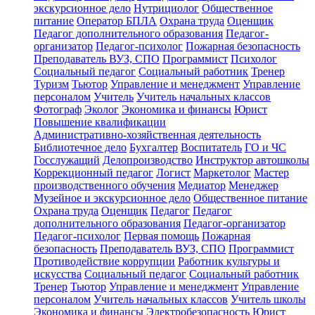
экскурсионное дело
Нутрициолог
Общественное
питание
Оператор БПЛА
Охрана труда
Оценщик
Педагог дополнительного образования
Педагог-
организатор
Педагог-психолог
Пожарная безопасность
Преподаватель ВУЗ, СПО
Программист
Психолог
Социальный педагог
Социальный работник
Тренер
Туризм
Тьютор
Управление и менеджмент
Управление
персоналом
Учитель
Учитель начальных классов
Фотограф
Эколог
Экономика и финансы
Юрист
Повышение квалификации
Административно-хозяйственная деятельность
Библиотечное дело
Бухгалтер
Воспитатель
ГО и ЧС
Госслужащий
Делопроизводство
Инструктор автошколы
Коррекционный педагог
Логист
Маркетолог
Мастер
производственного обучения
Медиатор
Менеджер
Музейное и экскурсионное дело
Общественное питание
Охрана труда
Оценщик
Педагог
Педагог
дополнительного образования
Педагог-организатор
Педагог-психолог
Первая помощь
Пожарная
безопасность
Преподаватель ВУЗ, СПО
Программист
Противодействие коррупции
Работник культуры и
искусства
Социальный педагог
Социальный работник
Тренер
Тьютор
Управление и менеджмент
Управление
персоналом
Учитель начальных классов
Учитель школы
Экономика и финансы
Электробезопасность
Юрист