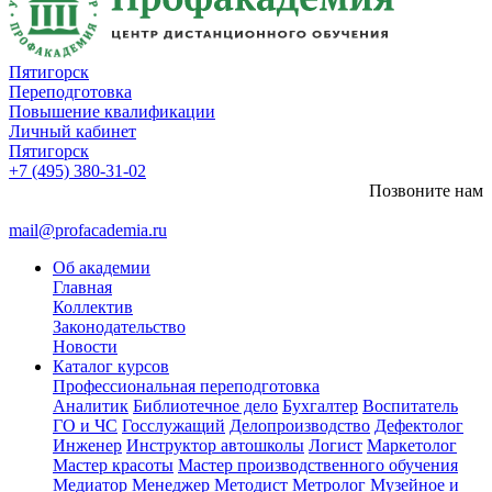
Пятигорск
Переподготовка
Повышение квалификации
Личный кабинет
Пятигорск
+7 (495) 380-31-02
Позвоните нам
mail@profacademia.ru
Об академии
Главная
Коллектив
Законодательство
Новости
Каталог курсов
Профессиональная переподготовка
Аналитик
Библиотечное дело
Бухгалтер
Воспитатель
ГО и ЧС
Госслужащий
Делопроизводство
Дефектолог
Инженер
Инструктор автошколы
Логист
Маркетолог
Мастер красоты
Мастер производственного обучения
Медиатор
Менеджер
Методист
Метролог
Музейное и