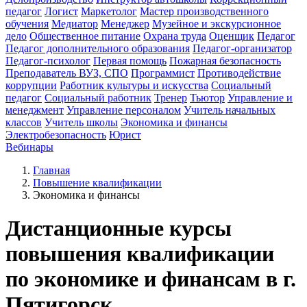
педагог
Логист
Маркетолог
Мастер производственного
обучения
Медиатор
Менеджер
Музейное и экскурсионное
дело
Общественное питание
Охрана труда
Оценщик
Педагог
Педагог дополнительного образования
Педагог-организатор
Педагог-психолог
Первая помощь
Пожарная безопасность
Преподаватель ВУЗ, СПО
Программист
Противодействие
коррупции
Работник культуры и искусства
Социальный
педагог
Социальный работник
Тренер
Тьютор
Управление и
менеджмент
Управление персоналом
Учитель начальных
классов
Учитель школы
Экономика и финансы
Электробезопасность
Юрист
Вебинары
Главная
Повышение квалификации
Экономика и финансы
Дистанционные курсы
повышения квалификации
по экономике и финансам в г.
Пятигорск