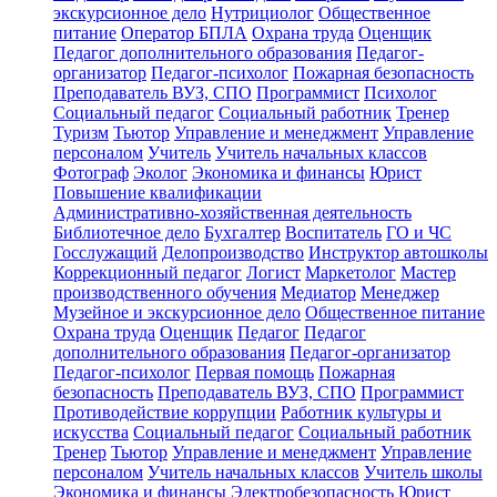
экскурсионное дело
Нутрициолог
Общественное
питание
Оператор БПЛА
Охрана труда
Оценщик
Педагог дополнительного образования
Педагог-
организатор
Педагог-психолог
Пожарная безопасность
Преподаватель ВУЗ, СПО
Программист
Психолог
Социальный педагог
Социальный работник
Тренер
Туризм
Тьютор
Управление и менеджмент
Управление
персоналом
Учитель
Учитель начальных классов
Фотограф
Эколог
Экономика и финансы
Юрист
Повышение квалификации
Административно-хозяйственная деятельность
Библиотечное дело
Бухгалтер
Воспитатель
ГО и ЧС
Госслужащий
Делопроизводство
Инструктор автошколы
Коррекционный педагог
Логист
Маркетолог
Мастер
производственного обучения
Медиатор
Менеджер
Музейное и экскурсионное дело
Общественное питание
Охрана труда
Оценщик
Педагог
Педагог
дополнительного образования
Педагог-организатор
Педагог-психолог
Первая помощь
Пожарная
безопасность
Преподаватель ВУЗ, СПО
Программист
Противодействие коррупции
Работник культуры и
искусства
Социальный педагог
Социальный работник
Тренер
Тьютор
Управление и менеджмент
Управление
персоналом
Учитель начальных классов
Учитель школы
Экономика и финансы
Электробезопасность
Юрист