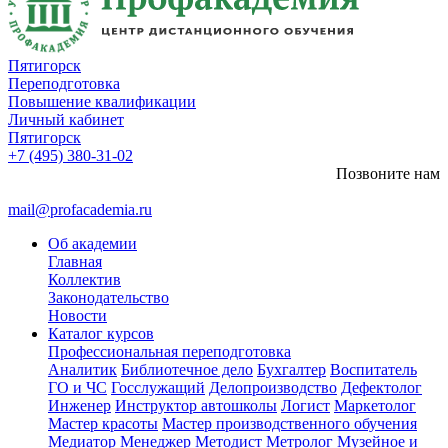
Пятигорск
Переподготовка
Повышение квалификации
Личный кабинет
Пятигорск
+7 (495) 380-31-02
Позвоните нам
mail@profacademia.ru
Об академии
Главная
Коллектив
Законодательство
Новости
Каталог курсов
Профессиональная переподготовка
Аналитик
Библиотечное дело
Бухгалтер
Воспитатель
ГО и ЧС
Госслужащий
Делопроизводство
Дефектолог
Инженер
Инструктор автошколы
Логист
Маркетолог
Мастер красоты
Мастер производственного обучения
Медиатор
Менеджер
Методист
Метролог
Музейное и