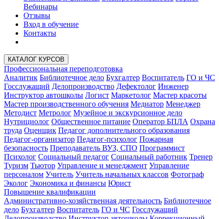
Вебинары
Отзывы
Вход в обучение
Контакты
КАТАЛОГ КУРСОВ
Профессиональная переподготовка
Аналитик
Библиотечное дело
Бухгалтер
Воспитатель
ГО и ЧС
Госслужащий
Делопроизводство
Дефектолог
Инженер
Инструктор автошколы
Логист
Маркетолог
Мастер красоты
Мастер производственного обучения
Медиатор
Менеджер
Методист
Метролог
Музейное и экскурсионное дело
Нутрициолог
Общественное питание
Оператор БПЛА
Охрана
труда
Оценщик
Педагог дополнительного образования
Педагог-организатор
Педагог-психолог
Пожарная
безопасность
Преподаватель ВУЗ, СПО
Программист
Психолог
Социальный педагог
Социальный работник
Тренер
Туризм
Тьютор
Управление и менеджмент
Управление
персоналом
Учитель
Учитель начальных классов
Фотограф
Эколог
Экономика и финансы
Юрист
Повышение квалификации
Административно-хозяйственная деятельность
Библиотечное
дело
Бухгалтер
Воспитатель
ГО и ЧС
Госслужащий
Делопроизводство
Инструктор автошколы
Коррекционный